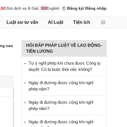
|
|
192
Gói dịch vụ & Giá
English
Đăng ký
/ Đăng nhập
Luật sư tư vấn
AI Luật
Tiện ích
HỎI ĐÁP PHÁP LUẬT VỀ LAO ĐỘNG-
ng cao
TIỀN LƯƠNG
Tự ý nghỉ phép khi chưa được Công ty
duyệt: Có bị buộc thôi việc không?
Ngày đi đường được cộng khi nghỉ
phép năm?
Ngày đi đường được cộng khi nghỉ
phép năm?
Ngày đi đường được cộng khi nghỉ