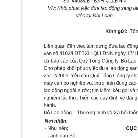
Số: 4408/LĐTBXH-QLLĐNN
V/v: Khôi phục việc đưa lao động sang l
việc tại Đài Loan
Kính gửi:
Tổn
Liên quan đến việc tạm dừng đưa lao động 
văn số 4102/LĐTBXH-QLLĐNN ngày 17/11/2
cứ báo cáo của Quý Tổng Công ty, Bộ Lao 
Cho phép khôi phục việc đưa lao động sang
25/12/2005. Yêu cầu Quý Tổng Công ty chấn
máy cán bộ nghiệp vụ, thực hiện đúng các 
lao động ngoài nước; tìm kiếm, kêu gọi và
nghiêm túc thực hiện các quy định về đăng
hành.
Bộ Lao động – Thương binh và Xã hội thông
Nơi nhận:
- Như trên;
CỤC
- Lãnh đạo Bộ;