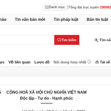
|
Danh mục
Tổng đài trực tuyến
19006
hảo
Tin văn bản mới
Tin pháp luật
Bản tin luật
Tìm kiếm
Tìm nâ
lực
VB liên quan
Lược đồ
Nội dung hợp nhất
Tải về
Ã
CỘNG HOÀ XÃ HỘI CHỦ NGHĨA VIỆT NAM
Độc lập - Tự do - Hạnh phúc
********