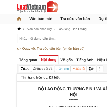
Văn bản mới
Tra cứu văn bản
Dự t
Văn bản pháp luật
Lao động-Tiền lương
👉
Quay về: Tra cứu văn bản (phiên bản cũ)
Nội dung
Tổng quan
VB gốc
Tiếng Anh
Hiệu 
Lưu
Theo dõi VB
Ghi chú
Báo lỗi
In
Tình trạng hiệu lực:
Đã biết
BỘ LAO ĐỘNG, THƯƠNG BINH VÀ X
HỘI
******