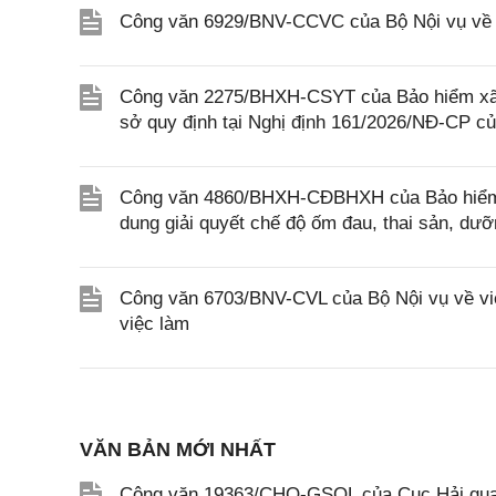
Công văn 6929/BNV-CCVC của Bộ Nội vụ về v
Công văn 2275/BHXH-CSYT của Bảo hiểm xã 
sở quy định tại Nghị định 161/2026/NĐ-CP c
Công văn 4860/BHXH-CĐBHXH của Bảo hiểm x
dung giải quyết chế độ ốm đau, thai sản, dư
Công văn 6703/BNV-CVL của Bộ Nội vụ về việ
việc làm
VĂN BẢN MỚI NHẤT
Công văn 19363/CHQ-GSQL của Cục Hải qua