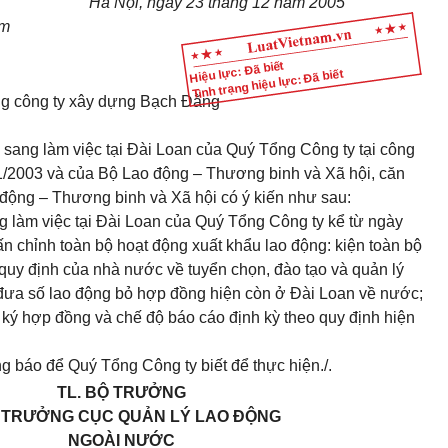
Hà Nội, ngày 23 tháng 12 năm 2005
àm
Hiệu lực: Đã biết
Tình trạng hiệu lực: Đã biết
g công ty xây dựng Bạch Đằng
sang làm việc tại Đài Loan của Quý Tổng Công ty tại công
003 và của Bộ Lao động – Thương binh và Xã hội, căn
động – Thương binh và Xã hội có ý kiến như sau:
 làm việc tại Đài Loan của Quý Tổng Công ty kể từ ngày
 chỉnh toàn bộ hoạt động xuất khẩu lao động: kiện toàn bộ
quy định của nhà nước về tuyển chọn, đào tạo và quản lý
 đưa số lao động bỏ hợp đồng hiện còn ở Đài Loan về nước;
 ký hợp đồng và chế độ báo cáo định kỳ theo quy định hiện
 báo để Quý Tổng Công ty biết để thực hiện./.
TL. BỘ TRƯỞNG
 TRƯỞNG
CỤC QUẢN LÝ LAO ĐỘNG
NGOÀI NƯỚC