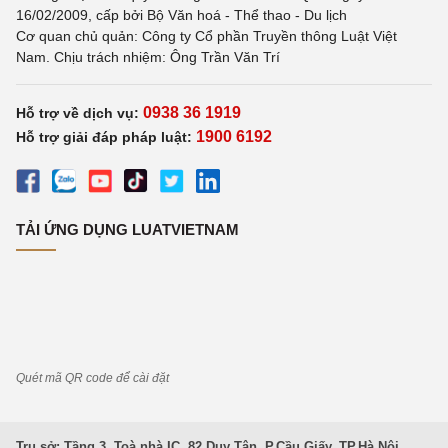
16/02/2009, cấp bởi Bộ Văn hoá - Thể thao - Du lịch
Cơ quan chủ quản: Công ty Cổ phần Truyền thông Luật Việt
Nam. Chịu trách nhiệm: Ông Trần Văn Trí
0938 36 1919
Hỗ trợ về dịch vụ:
1900 6192
Hỗ trợ giải đáp pháp luật:
TẢI ỨNG DỤNG LUATVIETNAM
Quét mã QR code để cài đặt
Trụ sở: Tầng 3, Toà nhà IC, 82 Duy Tân, P.Cầu Giấy, TP.Hà Nội