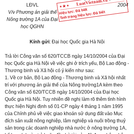
LĐVL
2004
Hiệu lực: Đã biết
V/v Phương án giải thể
Tình trạng hiệu lực: Đã biết
Nông trường 1A của Đại
học QGHN
Kính gửi
: Đại học Quốc gia Hà Nội
Trả lời Công văn số 620/TCCB ngày 14/10/2004 của Đại
học Quốc gia Hà Nội về việc ghi ở trích yếu, Bộ Lao động -
Thương binh và Xã hội có ý kiến như sau:
1. Về cơ bản, Bộ Lao động - Thương binh và Xã hội nhất
trí với phương án giải thể của Nông trường1A kèm theo
Công văn số 620/TCCB ngày 14/10/2004 của Đại học
Quốc gia Hà Nội. Tuy nhiên đề nghị làm rõ thêm tình hình
thực hiện Nghị định số 01-CP ngày 4 tháng 1 năm 1995
của Chính phủ về việc giao khoán sử dụng đất vào Mục
đích sản xuất nông nghiệp, lâm nghiệp và nuôi trồng thuỷ
sản trong các doanh nghiệp nhà nước ở nông trường 1A,