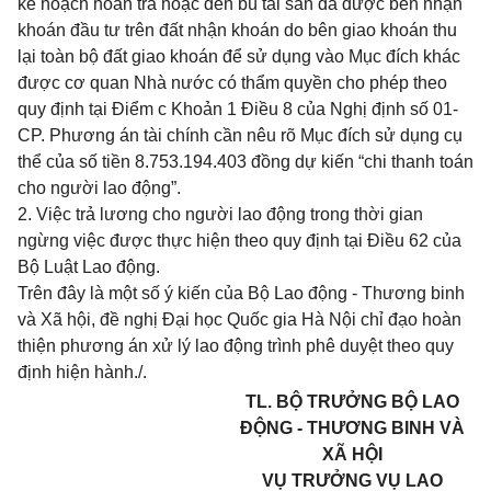
kế hoạch hoàn trả hoặc đền bù tài sản đã được bên nhận
khoán đầu tư trên đất nhận khoán do bên giao khoán thu
lại toàn bộ đất giao khoán để sử dụng vào Mục đích khác
được cơ quan Nhà nước có thẩm quyền cho phép theo
quy định tại
Điểm c Khoản 1 Điều 8 của Nghị định số 01-
CP
. Phương án tài chính cần nêu rõ Mục đích sử dụng cụ
thể của số tiền 8.753.194.403 đồng dự kiến “chi thanh toán
cho người lao động”.
2. Việc trả lương cho người lao động trong thời gian
ngừng việc được thực hiện theo quy định tại
Điều 62 của
Bộ Luật Lao động.
Trên đây là một số ý kiến của Bộ Lao động - Thương binh
và Xã hội, đề nghị Đại học Quốc gia Hà Nội chỉ đạo hoàn
thiện phương án xử lý lao động trình phê duyệt theo quy
định hiện hành./.
TL. BỘ TRƯỞNG BỘ LAO
ĐỘNG - THƯƠNG BINH VÀ
XÃ HỘI
VỤ TRƯỞNG VỤ LAO