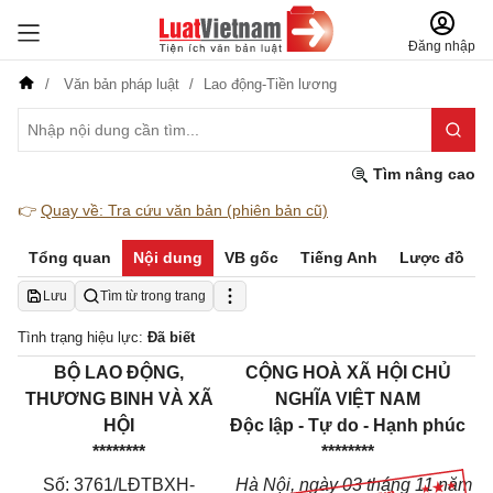
Đăng nhập
Văn bản pháp luật
Lao động-Tiền lương
Tìm nâng cao
👉
Quay về: Tra cứu văn bản (phiên bản cũ)
Tổng quan
Nội dung
VB gốc
Tiếng Anh
Lược đồ
Lưu
Tìm từ trong trang
Tình trạng hiệu lực:
Đã biết
BỘ LAO ĐỘNG,
CỘNG HOÀ XÃ HỘI CHỦ
THƯƠNG BINH VÀ XÃ
NGHĨA VIỆT NAM
HỘI
Độc lập - Tự do - Hạnh phúc
********
********
Số: 3761/LĐTBXH-
Hà Nội, ngày 03 tháng 11 năm