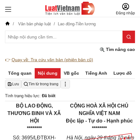
Đăng nhập
Văn bản pháp luật
Lao động-Tiền lương
Tìm nâng cao
👉
Quay về: Tra cứu văn bản (phiên bản cũ)
Tổng quan
Nội dung
VB gốc
Tiếng Anh
Lược đồ
Lưu
Tìm từ trong trang
Tình trạng hiệu lực:
Đã biết
BỘ LAO ĐỘNG,
CỘNG HOÀ XÃ HỘI CHỦ
THƯƠNG BINH VÀ XÃ
NGHĨA VIỆT NAM
HỘI
Độc lập - Tự do - Hạnh phúc
********
********
Số: 3695/LĐTBXH-
Hà Nội, ngày 29 tháng 10 năm