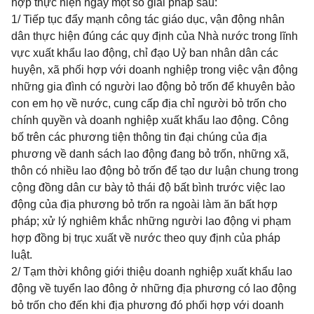
hợp thực hiện ngay một số giải pháp sau:
1/ Tiếp tục đẩy mạnh công tác giáo dục, vận động nhân
dân thực hiện đúng các quy định của Nhà nước trong lĩnh
vực xuất khẩu lao động, chỉ đạo Uỷ ban nhân dân các
huyện, xã phối hợp với doanh nghiệp trong việc vận động
những gia đình có người lao động bỏ trốn để khuyên bảo
con em họ về nước, cung cấp địa chỉ người bỏ trốn cho
chính quyền và doanh nghiệp xuất khẩu lao động. Công
bố trên các phương tiện thông tin đại chúng của địa
phương về danh sách lao động đang bỏ trốn, những xã,
thôn có nhiều lao động bỏ trốn để tạo dư luận chung trong
cộng đồng dân cư bày tỏ thái độ bất bình trước việc lao
động của địa phương bỏ trốn ra ngoài làm ăn bất hợp
pháp; xử lý nghiêm khắc những người lao động vi phạm
hợp đồng bị trục xuất về nước theo quy định của pháp
luật.
2/ Tạm thời không giới thiệu doanh nghiệp xuất khẩu lao
động về tuyển lao đông ở những địa phương có lao động
bỏ trốn cho đến khi địa phương đó phối hợp với doanh