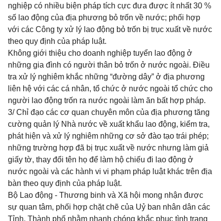
nghiệp có nhiều biện pháp tích cực đưa được ít nhất 30 %
số lao động của địa phương bỏ trốn về nước; phối hợp
với các Công ty xử lý lao động bỏ trốn bị trục xuất về nước
theo quy định của pháp luật.
Không giới thiệu cho doanh nghiệp tuyển lao động ở
những gia đình có người thân bỏ trốn ở nước ngoài. Điều
tra xử lý nghiêm khắc những “đường dây” ở địa phương
liên hệ với các cá nhân, tổ chức ở nước ngoài tổ chức cho
người lao động trốn ra nước ngoài làm ăn bất hợp pháp.
3/ Chỉ đạo các cơ quan chuyên môn của địa phương tăng
cường quản lý Nhà nước về xuất khẩu lao động, kiểm tra,
phát hiện và xử lý nghiêm những cơ sở đào tạo trái phép;
những trường hợp đã bị trục xuất về nước nhưng làm giả
giấy tờ, thay đổi tên họ để làm hộ chiếu đi lao động ở
nước ngoài và các hành vi vi phạm pháp luật khác trên địa
bàn theo quy định của pháp luật.
Bộ Lao động - Thương binh và Xã hội mong nhận được
sự quan tâm, phối hợp chặt chẽ của Uỷ ban nhân dân các
Tỉnh, Thành phố nhằm nhanh chóng khắc phục tình trạng