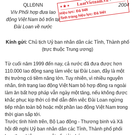
QLLĐNN
2004
Hiệu lực: Đã biết
V/v Phối hợp đưa lao
Tình trạng hiệu lực: Đã biết
động Việt Nam bỏ trốn tại
Đài Loan về nước
Kính gửi:
Chủ tịch Uỷ ban nhân dân các Tỉnh, Thành phố
(trực thuộc Trung ương)
Từ cuối năm 1999 đến nay, cả nước đã đưa được hơn
110.000 lao động sang làm việc tại Đài Loan, đây là một
thị trường có tiềm năng lớn. Tuy nhiên, vì nhiều nguyên
nhân, tình trạng lao động Việt Nam bỏ hợp đồng ra ngoài
làm ăn bất hợp pháp vẫn ngày một tăng, nếu không được
khắc phục kịp thời có thể dẫn đến việc Đài Loan ngừng
tiếp nhận toàn bộ hoặc một phần lao động Việt Nam trong
thời gian sắp tới.
Trước tình hình trên, Bộ Lao động - Thương binh và Xã
hội đề nghị Uỷ ban nhân dân các Tỉnh, Thành phố phối