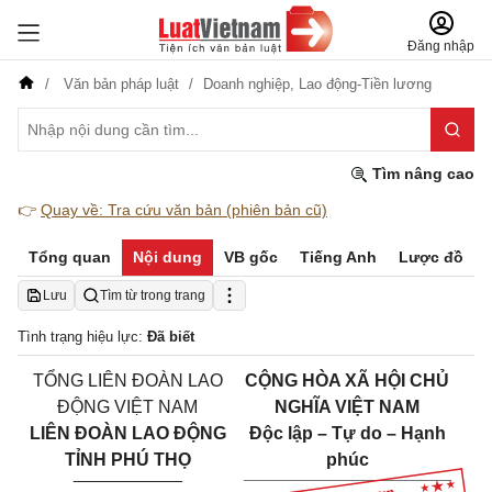
Đăng nhập
Văn bản pháp luật
Doanh nghiệp,
Lao động-Tiền lương
Tìm nâng cao
👉
Quay về: Tra cứu văn bản (phiên bản cũ)
Tổng quan
Nội dung
VB gốc
Tiếng Anh
Lược đồ
Lưu
Tìm từ trong trang
Tình trạng hiệu lực:
Đã biết
TỔNG LIÊN ĐOÀN LAO
CỘNG HÒA XÃ HỘI CHỦ
ĐỘNG VIỆT NAM
NGHĨA VIỆT NAM
LIÊN ĐOÀN LAO ĐỘNG
Độc lập – Tự do – Hạnh
TỈNH PHÚ THỌ
phúc
___________
_____________________