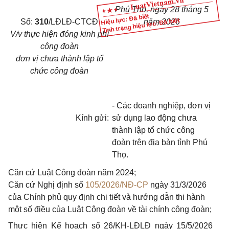
Phú Thọ, ngày 28 tháng 5
Hiệu lực: Đã biết
Tình trạng hiệu lực: Đã biết
Số:
310
/LĐLĐ-CTCĐ
năm 2026
V/v thực hiện đóng kinh phí
công đoàn
đơn vị chưa thành lập tổ
chức công đoàn
- Các doanh nghiệp, đơn vị
Kính gửi:
sử dụng lao động chưa
thành lập tổ chức công
đoàn trên địa bàn tỉnh Phú
Thọ.
Căn cứ Luật Công đoàn năm 2024;
Căn cứ Nghị định số
105/2026/NĐ-CP
ngày 31/3/2026
của Chính phủ quy định chi tiết và hướng dẫn thi hành
một số điều của Luật Công đoàn về tài chính công đoàn;
Thực hiện Kế hoạch số 26/KH-LĐLĐ ngày 15/5/2026