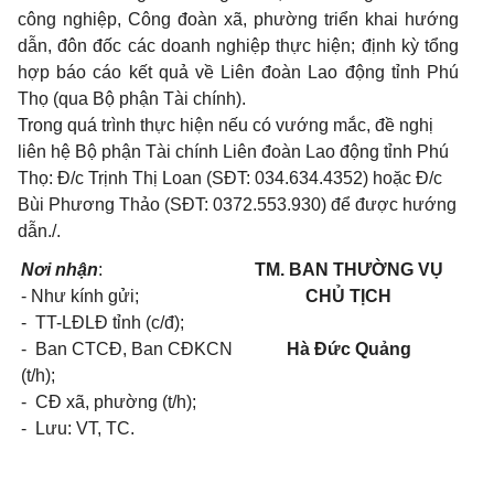
công nghiệp, Công đoàn xã, phường triển khai hướng
dẫn, đôn đốc các doanh nghiệp thực hiện; định kỳ tổng
hợp báo cáo kết quả về Liên đoàn Lao động tỉnh Phú
Thọ (qua Bộ phận Tài chính).
Trong quá trình thực hiện nếu có vướng mắc, đề nghị
liên hệ Bộ phận Tài chính Liên đoàn Lao động tỉnh Phú
Thọ: Đ/c Trịnh Thị Loan (SĐT: 034.634.4352) hoặc Đ/c
Bùi Phương Thảo (SĐT: 0372.553.930) để được hướng
dẫn./.
Nơi nhận
:
TM. BAN THƯỜNG VỤ
- Như kính gửi;
CHỦ TỊCH
- TT-LĐLĐ tỉnh (c/đ);
- Ban CTCĐ, Ban CĐKCN
Hà Đức Quảng
(t/h);
- CĐ xã, phường (t/h);
- Lưu: VT, TC.