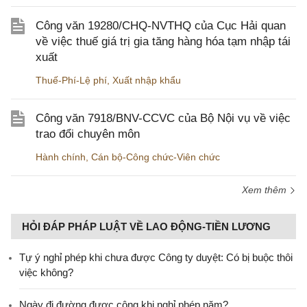
Công văn 19280/CHQ-NVTHQ của Cục Hải quan
về việc thuế giá trị gia tăng hàng hóa tạm nhập tái
xuất
Thuế-Phí-Lệ phí
,
Xuất nhập khẩu
Công văn 7918/BNV-CCVC của Bộ Nội vụ về việc
trao đổi chuyên môn
Hành chính
,
Cán bộ-Công chức-Viên chức
Xem thêm
HỎI ĐÁP PHÁP LUẬT VỀ LAO ĐỘNG-TIỀN LƯƠNG
Tự ý nghỉ phép khi chưa được Công ty duyệt: Có bị buộc thôi
việc không?
Ngày đi đường được cộng khi nghỉ phép năm?