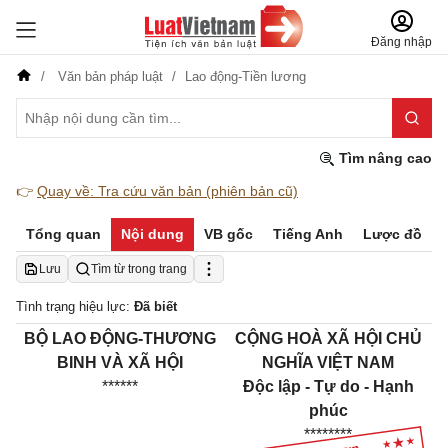
Đăng nhập
Văn bản pháp luật
Lao động-Tiền lương
Tìm nâng cao
👉
Quay về: Tra cứu văn bản (phiên bản cũ)
Tổng quan
Nội dung
VB gốc
Tiếng Anh
Lược đồ
Lưu
Tìm từ trong trang
Tình trạng hiệu lực:
Đã biết
BỘ LAO ĐỘNG-THƯƠNG
CỘNG HOÀ XÃ HỘI CHỦ
BINH VÀ XÃ HỘI
NGHĨA VIỆT NAM
******
Độc lập - Tự do - Hạnh
phúc
********