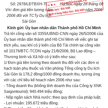
Số: 2978/LĐTBXH-TL
Hà Nội, ngày 28 tháng 08
Hiệu lực: Đã biết
V/v: đơn giá tiền lương năm
năm 2006
Tình trạng hiệu lực: Đã biết
2006 đối với TCTy Du lịch
Sài Gòn
Kính gửi:
Ủy ban nhân dân Thành phố Hồ Chí Minh
Trả lời công văn số 3355/UBND-CNN ngày 26/5/2006 của
Ủy ban nhân dân thành phố Hồ Chí Minh về việc ghi tại
trích yếu, sau khí có ý kiến của Bộ Tài chính tại công văn
số 10176/BTC-TCDN ngày 21/8/2006, Bộ Lao động –
Thương binh và Xã hội có ý kiến như sau:
1/ Đơn giá tiền lương theo doanh thu đối với các đơn vị
hạch toán phụ thuộc và Văn phòng Tổng công ty Du lịch
Sài Gòn là 178,2 đồng/1000 đồng doanh thu, tương ứng
với các chỉ tiêu kế hoạch năm 2006 như sau:
- Tổng doanh thu (không tính doanh thu của Công ty XNK
Saigontourist): 940.494 triệu đồng;
- Nộp ngân sách Nhà nước: theo quy định của pháp luật;
- Lợi nhuận: 195.672 triệu đồng.