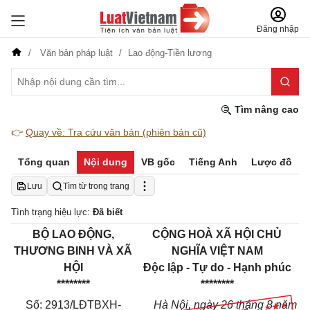
Đăng nhập
Văn bản pháp luật
Lao động-Tiền lương
Tìm nâng cao
👉
Quay về: Tra cứu văn bản (phiên bản cũ)
Tổng quan
Nội dung
VB gốc
Tiếng Anh
Lược đồ
Lưu
Tìm từ trong trang
Tình trạng hiệu lực:
Đã biết
BỘ LAO ĐỘNG,
CỘNG HOÀ XÃ HỘI CHỦ
THƯƠNG BINH VÀ XÃ
NGHĨA VIỆT NAM
HỘI
Độc lập - Tự do - Hạnh phúc
********
********
Số: 2913/LĐTBXH-
Hà Nội, ngày 26 tháng 8 năm