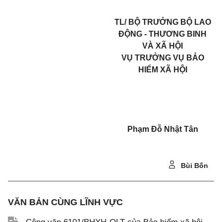
TL/ BỘ TRƯỞNG BỘ LAO
ĐỘNG - THƯƠNG BINH
VÀ XÃ HỘI
VỤ TRƯỞNG VỤ BẢO
HIỂM XÃ HỘI
Phạm Đỗ Nhật Tân
Bùi Bốn
VĂN BẢN CÙNG LĨNH VỰC