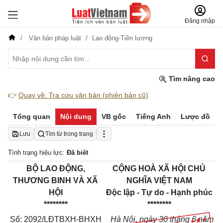
Đăng nhập
Văn bản pháp luật
Lao động-Tiền lương
Tìm nâng cao
👉
Quay về: Tra cứu văn bản (phiên bản cũ)
Tổng quan
Nội dung
VB gốc
Tiếng Anh
Lược đồ
Lưu
Tìm từ trong trang
Tình trạng hiệu lực:
Đã biết
BỘ LAO ĐỘNG,
CỘNG HOÀ XÃ HỘI CHỦ
THƯƠNG BINH VÀ XÃ
NGHĨA VIỆT NAM
HỘI
Độc lập - Tự do - Hạnh phúc
********
********
Số: 2092/LĐTBXH-BHXH
Hà Nội, ngày 30 tháng 6 năm