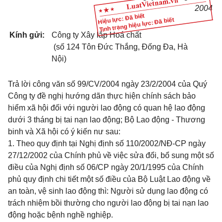
2004
Hiệu lực: Đã biết
Tình trạng hiệu lực: Đã biết
Kính gửi:
Công ty Xây lắp Hoá chất
(số 124 Tôn Đức Thắng, Đống Đa, Hà
Nội)
Trả lời công văn số 99/CV/2004 ngày 23/2/2004 của Quý
Công ty đề nghị hướng dãn thực hiện chính sách bảo
hiểm xã hội đối với người lao động có quan hệ lao động
dưới 3 tháng bị tai nạn lao động; Bộ Lao động - Thương
binh và Xã hội có ý kiến nư sau:
1. Theo quy định tại Nghị định số 110/2002/NĐ-CP ngày
27/12/2002 của Chính phủ về việc sửa đổi, bổ sung một số
điều của Nghị định số 06/CP ngày 20/1/1995 của Chính
phủ quy định chi tiết một số điều của Bộ Luật Lao động về
an toàn, vệ sinh lao động thì: Người sử dụng lao động có
trách nhiệm bồi thường cho người lao động bị tai nạn lao
động hoặc bệnh nghề nghiệp.