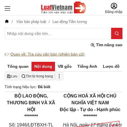
Đăng nhập
Văn bản pháp luật
Lao động-Tiền lương
Tìm nâng cao
👉
Quay về: Tra cứu văn bản (phiên bản cũ)
Tổng quan
Nội dung
VB gốc
Tiếng Anh
Lược đồ
Lưu
Tìm từ trong trang
Tình trạng hiệu lực:
Đã biết
BỘ LAO ĐỘNG,
CỘNG HOÀ XÃ HỘI CHỦ
THƯƠNG BINH VÀ XÃ
NGHĨA VIỆT NAM
HỘI
Độc lập - Tự do - Hạnh phúc
********
********
Số: 1946/LĐTBXH-TL
Hà Nội, ngày 17 tháng 6 năm