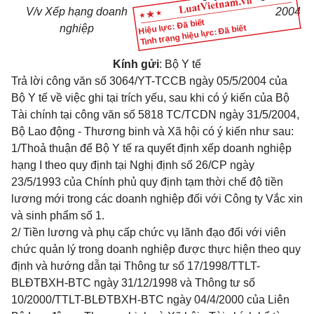
V/v Xếp hạng doanh
2004
Hiệu lực: Đã biết
nghiệp
Tình trạng hiệu lực: Đã biết
Kính gửi
: Bộ Y tế
Trả lời công văn số 3064/YT-TCCB ngày 05/5/2004 của
Bộ Y tế về việc ghi tại trích yếu, sau khi có ý kiến của Bộ
Tài chính tại công văn số 5818 TC/TCDN ngày 31/5/2004,
Bộ Lao động - Thương binh và Xã hội có ý kiến như sau:
1/Thoả thuận để Bộ Y tế ra quyết định xếp doanh nghiệp
hạng I theo quy định tại Nghị định số 26/CP ngày
23/5/1993 của Chính phủ quy định tạm thời chế độ tiền
lương mới trong các doanh nghiệp đối với Công ty Vắc xin
và sinh phẩm số 1.
2/ Tiền lương và phụ cấp chức vụ lãnh đạo đối với viên
chức quản lý trong doanh nghiệp được thực hiện theo quy
định và hướng dẫn tại Thông tư số 17/1998/TTLT-
BLĐTBXH-BTC ngày 31/12/1998 và Thông tư số
10/2000/TTLT-BLĐTBXH-BTC ngày 04/4/2000 của Liên