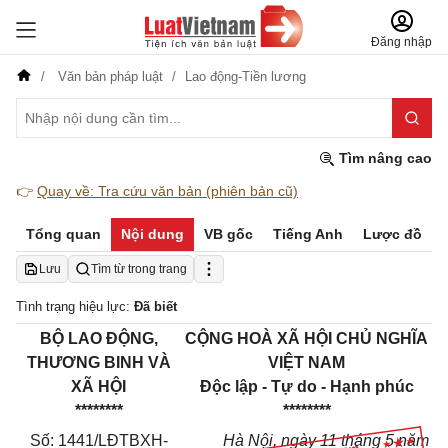
Đăng nhập
Văn bản pháp luật
Lao động-Tiền lương
Tìm nâng cao
👉
Quay về: Tra cứu văn bản (phiên bản cũ)
Tổng quan
Nội dung
VB gốc
Tiếng Anh
Lược đồ
Lưu
Tìm từ trong trang
Tình trạng hiệu lực:
Đã biết
BỘ LAO ĐỘNG,
CỘNG HOÀ XÃ HỘI CHỦ NGHĨA
THƯƠNG BINH VÀ
VIỆT NAM
XÃ HỘI
Độc lập - Tự do - Hạnh phúc
********
********
Số: 1441/LĐTBXH-
Hà Nội, ngày 11 tháng 5 năm