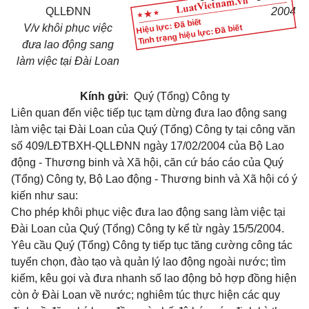
QLLĐNN
2004
Hiệu lực: Đã biết
V/v khôi phục việc
Tình trạng hiệu lực: Đã biết
đưa lao động sang
làm việc tại Đài Loan
Kính gửi
: Quý (Tổng) Công ty
Liên quan đến việc tiếp tục tạm dừng đưa lao động sang
làm việc tại Đài Loan của Quý (Tổng) Công ty tại công văn
số 409/LĐTBXH-QLLĐNN ngày 17/02/2004 của Bộ Lao
động - Thương binh và Xã hội, căn cứ báo cáo của Quý
(Tổng) Công ty, Bộ Lao động - Thương binh và Xã hội có ý
kiến như sau:
Cho phép khôi phục việc đưa lao động sang làm việc tại
Đài Loan của Quý (Tổng) Công ty kể từ ngày 15/5/2004.
Yêu cầu Quý (Tổng) Công ty tiếp tục tăng cường công tác
tuyển chọn, đào tạo và quản lý lao động ngoài nước; tìm
kiếm, kêu gọi và đưa nhanh số lao động bỏ hợp đồng hiện
còn ở Đài Loan về nước; nghiêm túc thực hiện các quy