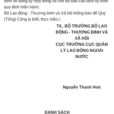
định về đăng ký hợp đồng và chế độ báo cáo định kỳ theo
quy định hiện hành.
Bộ Lao động - Thương binh và Xã hội thông báo để Quý
(Tổng) Công ty biết, thực hiện./.
T/L. BỘ TRƯỞNG BỘ LAO
ĐỘNG - THƯƠNG BINH VÀ
XÃ HỘI
CỤC TRƯỞNG CỤC QUẢN
LÝ LAO ĐỘNG NGOÀI
NƯỚC
Nguyễn Thanh Hoà
DANH SÁCH