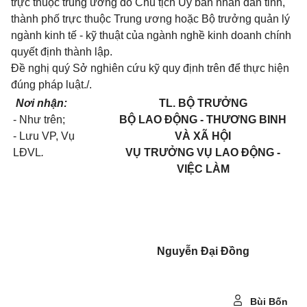
trực thuộc trung ương do Chủ tịch Ủy ban nhân dân tỉnh,
thành phố trực thuộc Trung ương hoặc Bộ trưởng quản lý
ngành kinh tế - kỹ thuật của ngành nghề kinh doanh chính
quyết định thành lập.
Đề nghị quý Sở nghiên cứu kỹ quy định trên để thực hiện
đúng pháp luật./.
Nơi nhận:
TL. BỘ TRƯỞNG
- Như trên;
BỘ LAO ĐỘNG - THƯƠNG BINH
- Lưu VP, Vụ
VÀ XÃ HỘI
LĐVL
.
VỤ TRƯỞNG VỤ LAO ĐỘNG -
VIỆC LÀM
Nguyễn Đại Đồng
Bùi Bốn