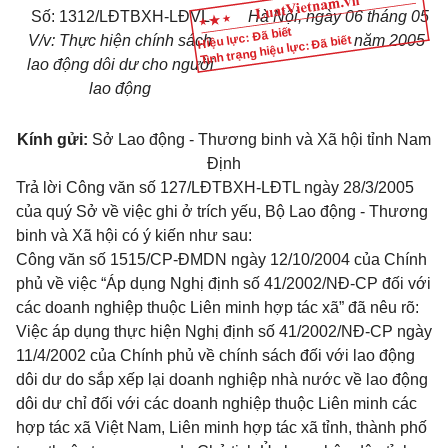
Số: 1312/LĐTBXH-LĐVL
Hà Nội, ngày 06 tháng 05
Hiệu lực: Đã biết
V/v: Thực hiện chính sách
năm 2005
Tình trạng hiệu lực: Đã biết
lao động
dôi dư cho người
lao động
Kính gửi:
Sở Lao động - Thương binh và Xã hội tỉnh Nam
Định
Trả lời Công văn số 127/LĐTBXH-LĐTL ngày 28/3/2005
của quý Sở về việc ghi ở trích yếu, Bộ Lao động - Thương
binh và Xã hội có ý kiến như sau:
Công văn số 1515/CP-ĐMDN ngày 12/10/2004 của Chính
phủ về việc “Áp dụng Nghị định số 41/2002/NĐ-CP đối với
các doanh nghiệp thuộc Liên minh hợp tác xã” đã
nêu rõ:
Việc áp dụng thực hiện Nghị định số 41/2002/NĐ-CP ngày
11/4/2002 của Chính phủ về chính sách đối với lao động
dôi dư do sắp xếp lại doanh nghiệp nhà nước về lao động
dôi dư chỉ đối với các doanh nghiệp thuộc Liên minh các
hợp tác xã Việt Nam, Liên minh hợp tác xã tỉnh, thành phố