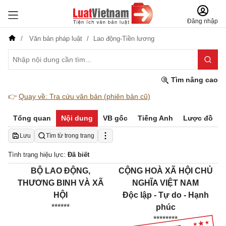
Đăng nhập
Văn bản pháp luật
Lao động-Tiền lương
Tìm nâng cao
👉
Quay về: Tra cứu văn bản (phiên bản cũ)
Tổng quan
Nội dung
VB gốc
Tiếng Anh
Lược đồ
Lưu
Tìm từ trong trang
Tình trạng hiệu lực:
Đã biết
BỘ LAO ĐỘNG,
CỘNG HOÀ XÃ HỘI CHỦ
THƯƠNG BINH VÀ XÃ
NGHĨA VIỆT NAM
HỘI
Độc lập - Tự do - Hạnh
******
phúc
********