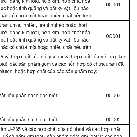
dưới dạng kim loại, hợp kim, hợp chất hóa
0C001
học hoặc tinh quặng và bất kỳ vật liệu nào
khác có chứa một hoặc nhiều chất nêu trên
Uranium tự nhiên, urani nghèo hoặc thori
dưới dạng kim loại, hợp kim, hợp chất hóa
0C001
học hoặc tinh quặng và bất kỳ vật liệu nào
khác có chứa một hoặc nhiều chất nêu trên
5 và hợp chất của nó; plutoni và hợp chất của nó; hợp kim,
loại), các sản phẩm gốm và các hỗn hợp có chứa urani đã
plutoni hoặc hợp chất của các sản phẩm này:
Vật liệu phân hạch đặc biệt
0C002
Vật liệu phân hạch đặc biệt
0C002
n U-235 và các hợp chất của nó; thori và các hợp chất
 (kể cả gốm kim loại), sản phẩm gốm kim loại và các hỗn