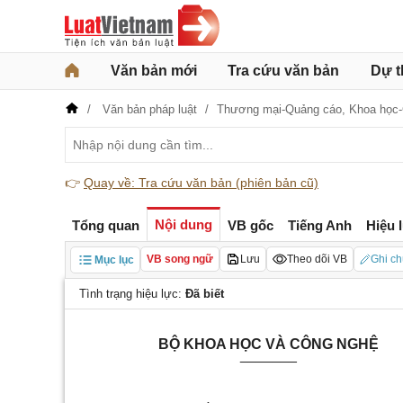
Văn bản mới
Tra cứu văn bản
Dự t
Văn bản pháp luật
Thương mại-Quảng cáo,
Khoa học
👉
Quay về: Tra cứu văn bản (phiên bản cũ)
Nội dung
Tổng quan
VB gốc
Tiếng Anh
Hiệu 
VB song ngữ
Lưu
Theo dõi VB
Ghi ch
Mục lục
Tình trạng hiệu lực:
Đã biết
BỘ KHOA HỌC VÀ CÔNG NGHỆ
_______