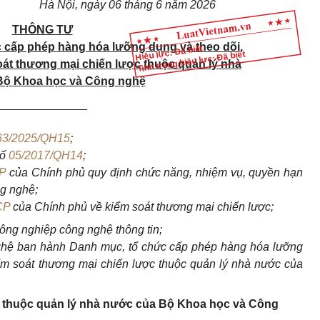
Hà Nội, ngày 06 tháng 6 năm 2026
THÔNG TƯ
 cấp phép hàng hóa lưỡng dụng và theo dõi,
Hiệu lực: Đã biết
Tình trạng hiệu lực: Đã biết
soát thương mại chiến lược thuộc quản lý nhà
Bộ Khoa học và Công nghệ
______________
63/2025/QH15
;
số
05/2017/QH14
;
P
của Chính phủ quy định chức năng, nhiệm vụ, quyền hạn
g nghệ;
CP
của Chính phủ về kiểm soát thương mại chiến lược;
ng nghiệp công nghệ thông tin;
hệ ban hành Danh mục, tổ chức cấp phép hàng hóa lưỡng
kiểm soát thương mại chiến lược thuộc quản lý nhà nước của
 thuộc quản lý nhà nước của Bộ Khoa học và Công