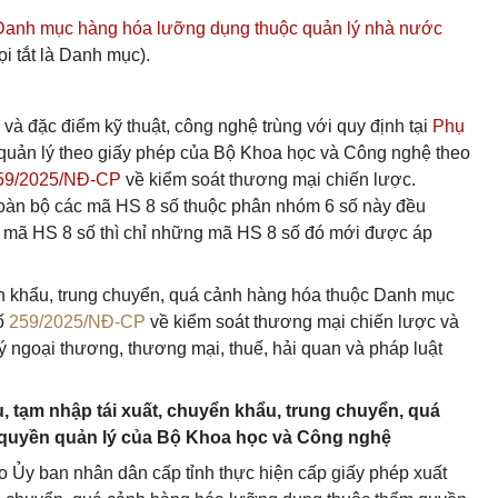
Danh mục hàng hóa lưỡng dụng thuộc quản lý nhà nước
i tắt là Danh mục).
và đặc điểm kỹ thuật, công nghệ trùng với quy định tại
Phụ
quản lý theo giấy phép của Bộ Khoa học và Công nghệ theo
259/2025/NĐ-CP
về kiểm soát thương mại chiến lược.
 toàn bộ các mã HS 8 số thuộc phân nhóm 6 số này đều
n mã HS 8 số thì chỉ những mã HS 8 số đó mới được áp
yển khẩu, trung chuyển, quá cảnh hàng hóa thuộc Danh mục
số
259/2025/NĐ-CP
về kiểm soát thương mại chiến lược và
ý ngoại thương, thương mại, thuế, hải quan và pháp luật
, tạm nhập tái xuất, chuyển khẩu, trung chuyển, quá
quyền quản lý của Bộ Khoa học và Công nghệ
 Ủy ban nhân dân cấp tỉnh thực hiện cấp giấy phép xuất