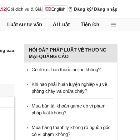
|
|
192
Gói dịch vụ & Giá
English
Đăng ký
/ Đăng nhập
Luật sư tư vấn
AI Luật
Tiện ích
HỎI ĐÁP PHÁP LUẬT VỀ THƯƠNG
ng cao
MẠI-QUẢNG CÁO
Có được bán thuốc online không?
Khi nào phải huấn luyện nghiệp vụ về
phòng cháy và chữa cháy?
Mua bán tài khoản game có vi phạm
pháp luật không?
Mua hàng thanh lý không rõ nguồn gốc
có vi phạm không?