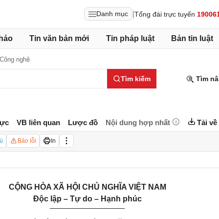
|
Danh mục
Tổng đài trực tuyến
19006
hảo
Tin văn bản mới
Tin pháp luật
Bản tin luật
-Công nghệ
Tìm kiếm
Tìm nâ
lực
VB liên quan
Lược đồ
Nội dung hợp nhất
Tải về
ú
Báo lỗi
In
CỘNG HÒA XÃ HỘI CHỦ NGHĨA VIỆT NAM
Độc lập – Tự do – Hạnh phúc
_________________