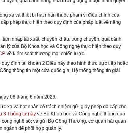
ung chuyển, quá cảnh hàng hóa lưỡng dụng thuộc thẩm quyền
óng xạ và thiết bị hạt nhân thuộc phạm vi điều chỉnh của
c cấp phép thực hiện theo quy định của pháp luật về năng
u, tạm nhập tái xuất, chuyển khẩu, trung chuyển, quá cảnh
ản lý của Bộ Khoa học và Công nghệ thực hiện theo quy
-CP
về kiểm soát thương mại chiến lược.
quy định tại khoản 2 Điều này theo hình thức trực tiếp hoặc
ổng thông tin một cửa quốc gia, Hệ thống thông tin giải
 ngày 06 tháng 6 năm 2026.
bức xạ và hạt nhân có trách nhiệm gửi giấy phép đã cấp cho
u 3 Thông tư này
về Bộ Khoa học và Công nghệ thông qua
ệp công nghệ số; và gửi Bộ Công Thương, cơ quan hải quan
n ngành để phối hợp quản lý.