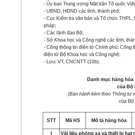
- Ủy ban Trung ương Mặt trận Tổ quốc Việ
- UBND, HĐND các tỉnh, thành phố;
- Cục Kiểm tra văn bản và Tổ chức THPL,
pháp;
- Các lãnh đạo Bộ;
- Sở Khoa học và Công nghệ các tỉnh, thà
- Cổng thông tin điện tử Chính phủ; Cổng t
điện tử Bộ Khoa học và Công nghệ;
- Lưu: VT, CNCNTT (10b).
Danh mục hàng hóa 
của Bộ 
(Ban hành kèm theo Thông tư 
của Bộ 
STT
Mã HS
Mô tả hàng hóa
I
Vật liệu phóng xạ và thiết bị hạt