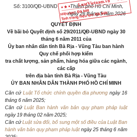
Số: 3100/QĐ-UBND
Thành phố Hồ Chí Minh,
Hiệu lực: Đã biết
Tình trạng hiệu lực: Đã biết
ngày 26 tháng 5 năm 2026
QUYẾT ĐỊNH
Về bãi bỏ Quyết định số 29/2011/QĐ-UBND ngày 30
tháng 6 năm 2011 của
Ủy ban nhân dân tỉnh Bà Rịa - Vũng Tàu ban hành
Quy chế phối hợp kiểm
tra chất lượng, sản phẩm, hàng hóa giữa các ngành,
các cấp
trên địa bàn tỉnh Bà Rịa - Vũng Tàu
ỦY BAN NHÂN DÂN THÀNH PHỐ HỒ CHÍ MINH
Căn cứ
Luật Tổ chức chính quyền địa phương
ngày 16
tháng 6 năm 2025;
Căn cứ
Luật Ban hành văn bản quy phạm pháp luật
ngày 19 tháng 02 năm 2025;
Căn cứ
Luật sửa đổi, bổ sung một số điều của Luật Ban
hành văn bản quy phạm pháp luật
ngày 25 tháng 6 năm
2025;