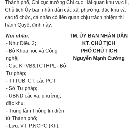
Thành phố, Chi cục trưởng Chi cục Hải quan khu vực II,
Chủ tịch Ủy ban nhân dân các xã, phường, đặc khu và
các tổ chức, cá nhân có liên quan chịu trách nhiệm thi
hành Quyết định này.
Nơi nhận:
TM. ỦY BAN NHÂN DÂN
- Như Điều 2;
KT. CHỦ TỊCH
- Bộ Khoa học và Công
PHÓ CHỦ TỊCH
nghệ;
Nguyễn Mạnh Cường
- Cục KTVB&TCTHPL - Bộ
Tư pháp;
- TTTUB: CT, các PCT;
- Sở Tư pháp;
- UBND các xã, phường,
đặc khu;
- Trung tâm Thông tin điện
tử Thành phố;
- Lưu: VT, P.NCPC (Kh).