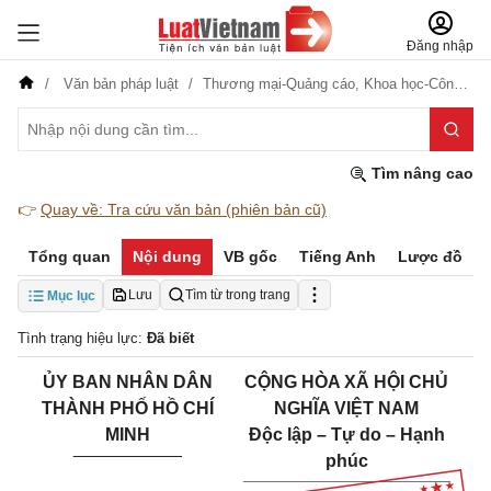
Đăng nhập
Văn bản pháp luật
Thương mại-Quảng cáo,
Khoa học-Công nghệ
Tìm nâng cao
👉
Quay về: Tra cứu văn bản (phiên bản cũ)
Tổng quan
Nội dung
VB gốc
Tiếng Anh
Lược đồ
Lưu
Tìm từ trong trang
Mục lục
Tình trạng hiệu lực:
Đã biết
ỦY BAN NHÂN DÂN
CỘNG HÒA XÃ HỘI CHỦ
THÀNH PHỐ HỒ CHÍ
NGHĨA VIỆT NAM
MINH
Độc lập – Tự do – Hạnh
___________
phúc
_____________________