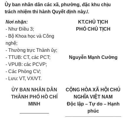
Ủy ban nhân dân các xã, phường, đặc khu chịu
trách nhiệm thi hành Quyết định này./.
Nơi nhận:
KT.CHỦ TỊCH
- Như Điều 3;
PHÓ CHỦ TỊCH
- Bộ Khoa học và Công
nghệ;
- Thường trực Thành ủy;
- TTUB: CT, các PCT;
Nguyễn Mạnh Cường
- VPUB: các PCVP;
- Các Phòng CV;
- Lưu: VT, VX/VT.
ỦY BAN NHÂN DÂN
CỘNG HÒA XÃ HỘI CHỦ
THÀNH PHỐ HỒ CHÍ
NGHĨA VIỆT NAM
MINH
Độc lập – Tự do – Hạnh
___________
phúc
_____________________