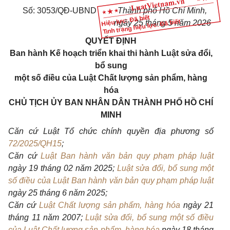
Số: 3053/QĐ-UBND
Thành phố Hồ Chí Minh,
Hiệu lực: Đã biết
Tình trạng hiệu lực: Đã biết
ngày 25 tháng 5 năm 2026
QUYẾT ĐỊNH
Ban hành Kế hoạch triển khai thi hành Luật sửa đổi,
bổ sung
một số điều của Luật Chất lượng sản phẩm, hàng
hóa
CHỦ TỊCH ỦY BAN NHÂN DÂN THÀNH PHỐ HỒ CHÍ
MINH
Căn cứ Luật Tổ chức chính quyền địa phương số
72/2025/QH15
;
Căn cứ
Luật Ban hành văn bản quy phạm pháp luật
ngày 19 tháng 02 năm 2025;
Luật sửa đổi, bổ sung một
số điều của Luật Ban hành văn bản quy phạm pháp luật
ngày 25 tháng 6 năm 2025;
Căn cứ
Luật Chất lượng sản phẩm, hàng hóa
ngày 21
tháng 11 năm 2007;
Luật sửa đổi, bổ sung một số điều
của Luật Chất lượng sản phẩm, hàng hóa
ngày 18 tháng