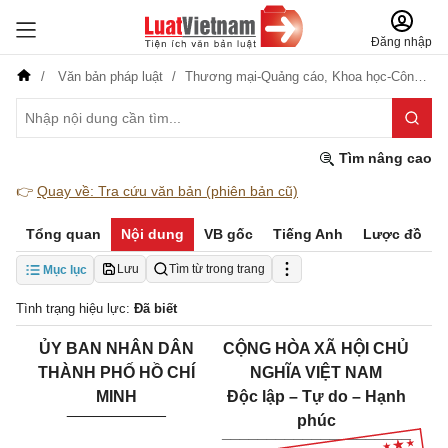
Đăng nhập
Văn bản pháp luật
Thương mại-Quảng cáo,
Khoa học-Công nghệ
Tìm nâng cao
👉
Quay về: Tra cứu văn bản (phiên bản cũ)
Tổng quan
Nội dung
VB gốc
Tiếng Anh
Lược đồ
Lưu
Tìm từ trong trang
Mục lục
Tình trạng hiệu lực:
Đã biết
ỦY BAN NHÂN DÂN
CỘNG HÒA XÃ HỘI CHỦ
THÀNH PHỐ HỒ CHÍ
NGHĨA VIỆT NAM
MINH
Độc lập – Tự do – Hạnh
___________
phúc
_____________________