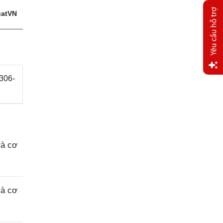
atVN
 306-
Yêu
cầu
hỗ trợ
và cơ
và cơ