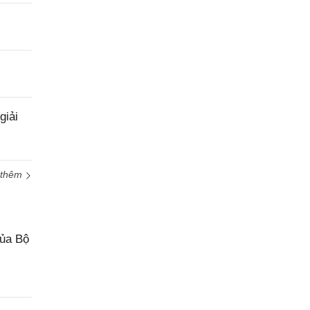
giải
 thêm
của Bộ