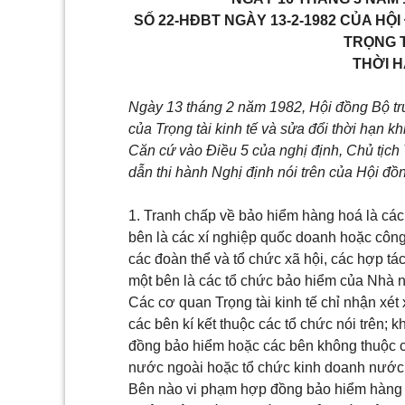
SỐ 22-HĐBT NGÀY 13-2-1982 CỦA H
TRỌNG T
THỜI H
Ngày 13 tháng 2 năm 1982, Hội đồng Bộ tr
của Trọng tài kinh tế và sửa đổi thời hạn khi
Căn cứ vào Điều 5 của nghị định, Chủ tịch 
dẫn thi hành Nghị định nói trên của Hội đồ
1. Tranh chấp về bảo hiểm hàng hoá là cá
bên là các xí nghiệp quốc doanh hoặc công
các đoàn thể và tổ chức xã hội, các hợp t
một bên là các tổ chức bảo hiểm của Nhà 
Các cơ quan Trọng tài kinh tế chỉ nhận xé
các bên kí kết thuộc các tổ chức nói trên;
đồng bảo hiểm hoặc các bên không thuộc cá
nước ngoài hoặc tổ chức kinh doanh nước
Bên nào vi phạm hợp đồng bảo hiểm hàng hoá