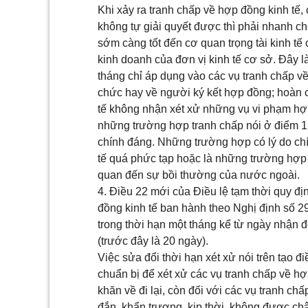
Khi xảy ra tranh chấp về hợp đồng kinh tế
không tự giải quyết được thì phải nhanh ch
sớm càng tốt đến cơ quan trọng tài kinh tế
kinh doanh của đơn vị kinh tế cơ sở. Đây l
tháng chỉ áp dụng vào các vụ tranh chấp về 
chức hay về người ký kết hợp đồng; hoàn cản
tế không nhận xét xử những vụ vi phạm hợp 
những trường hợp tranh chấp nói ở điểm 1
chính đáng. Những trường hợp có lý do ch
tế quá phức tạp hoặc là những trường hợp 
quan đến sự bồi thường của nước ngoài.
4. Điều 22 mới của Điều lệ tạm thời quy đ
đồng kinh tế ban hành theo Nghị định số 
trong thời hạn một tháng kể từ ngày nhận đơ
(trước đây là 20 ngày).
Việc sửa đổi thời hạn xét xử nói trên tạo đi
chuẩn bị để xét xử các vụ tranh chấp về hợp
khăn về đi lại, còn đối với các vụ tranh ch
đắn, khẩn trương, kịp thời, không được ch