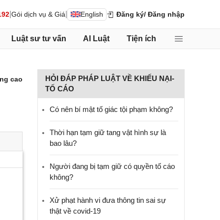
|
|
192
Gói dịch vụ & Giá
English
Đăng ký
/ Đăng nhập
Luật sư tư vấn
AI Luật
Tiện ích
HỎI ĐÁP PHÁP LUẬT VỀ KHIẾU NẠI-
ng cao
TỐ CÁO
Có nên bí mật tố giác tội phạm không?
Thời hạn tạm giữ tang vật hình sự là
bao lâu?
Người đang bị tạm giữ có quyền tố cáo
không?
Xử phạt hành vi đưa thông tin sai sự
thật về covid-19