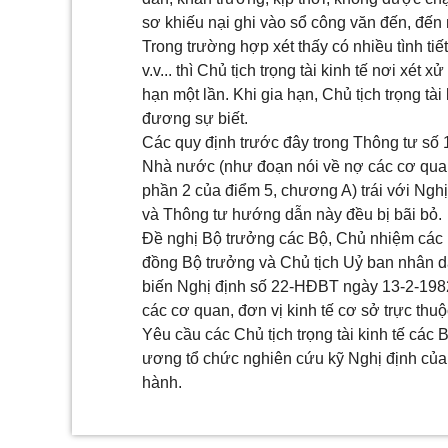
sơ khiếu nại ghi vào sổ công văn đến, đến 
Trong trường hợp xét thấy có nhiều tình tiế
v.v... thì Chủ tịch trọng tài kinh tế nơi xé
hạn một lần. Khi gia hạn, Chủ tịch trọng tà
đương sự biết.
Các quy định trước đây trong Thông tư số 
Nhà nước (như đoạn nói về nợ các cơ quan
phần 2 của điểm 5, chương A) trái với Ng
và Thông tư hướng dẫn này đều bị bãi bỏ.
Đề nghị Bộ trưởng các Bộ, Chủ nhiệm các 
đồng Bộ trưởng và Chủ tịch Uỷ ban nhân dâ
biến Nghị định số 22-HĐBT ngày 13-2-198
các cơ quan, đơn vị kinh tế cơ sở trực thu
Yêu cầu các Chủ tịch trọng tài kinh tế các 
ương tổ chức nghiên cứu kỹ Nghị định của
hành.