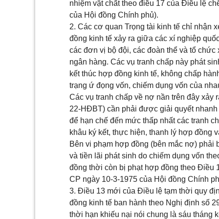
nhiệm vật chất theo điều 17 của Điều lệ c
của Hội đồng Chính phủ).
2. Các cơ quan Trọng tài kinh tế chỉ nhận 
đồng kinh tế xảy ra giữa các xí nghiệp q
các đơn vị bộ đội, các đoàn thể và tổ chức
ngân hàng. Các vụ tranh chấp này phát sinh
kết thúc hợp đồng kinh tế, không chấp hàn
trạng ứ đọng vốn, chiếm dụng vốn của nhau
Các vụ tranh chấp về nợ nần trên đây xảy 
22-HĐBT) cần phải được giải quyết nhanh 
để hạn chế đến mức thấp nhất các tranh ch
khâu ký kết, thực hiện, thanh lý hợp đồng 
Bên vi phạm hợp đồng (bên mắc nợ) phải b
và tiền lãi phát sinh do chiếm dụng vốn th
đồng thời còn bị phạt hợp đồng theo Điều 1
CP ngày 10-3-1975 của Hội đồng Chính ph
3. Điều 13 mới của Điều lệ tạm thời quy đ
đồng kinh tế ban hành theo Nghị định số 
thời hạn khiếu nại nói chung là sáu tháng 