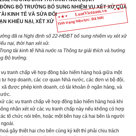
ỘI ĐỒNG BỘ TRƯỞNG BỔ SUNG NHIỆM VỤ XÉT XỬ CỦA
ÀI KINH TẾ VÀ SỬA ĐỔI
Tình trạng hiệu lực: Đã biết
ẠN KHIẾU NẠI, XÉT XỬ
ưởng đã ra Nghị định số 22-HĐBT bổ sung nhiệm vụ xét xử
ếu nại, thời hạn xét xử.
Trọng tài kinh tế Nhà nước ra Thông tư giải thích và hướng
ng Bộ trưởng.
c vụ tranh chấp về hợp đồng bảo hiểm hàng hoá giữa một
 tư hợp doanh, các cơ quan Nhà nước, các đơn vị bộ đội,
ác xã được phép kinh doanh, có tài khoản ở ngân hàng, và
nước.
t xử các vụ tranh chấp về hợp đồng bảo hiểm hàng hoá khi
 không nhận xét xử các vụ tranh chấp này nếu không có hợp
c tổ chức nói trên, hoặc một bên hay cả hai bên là người
 ngoài.
 gây thiệt hại cho bên cùng ký kết thì phải chịu trách