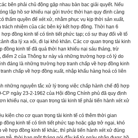
, các bên phải chủ động gặp nhau bàn bạc giải quyết. Nếu
óng lập hồ sơ khiếu nại gửi trước thời hạn quy định càng
 có thẩm quyền để xét xử, nhằm phục vụ kịp thời sản xuất,
à trách nhiệm của các bên ký kết hợp đồng. Thời hạn 6
hợp đồng kinh tế có tình tiết phức tạp; có sự thay đổi về tổ
h địa lý xa xôi, đi lại khó khăn. Các cơ quan trọng tài kinh
đồng kinh tế đã quá thời hạn khiếu nại sáu tháng, trừ
, điểm 2 của Thông tư này và những trường hợp có lý do
ính đáng là những trường hợp tranh chấp về hợp đồng kinh
tranh chấp về hợp đồng xuất, nhập khẩu hàng hoá có liên
ịnh những nguyên tắc xử lý trong việc chấp hành chế độ hợp
29-CP ngày 23-2-1962 của Hội đồng Chính phủ đã quy định
n khiếu nại, cơ quan trọng tài kinh tế phải tiến hành xét xử
ều kiện cho cơ quan trọng tài kinh tế có thêm thời gian
 đồng kinh tế có tình tiết phức tạp hoặc gặp trở ngại, khó
ấp về hợp đồng kinh tế khác, thì phải tiến hành xét xử đúng
ậm trễ, thời hạn một tháng nói đây kể từ ngày nhận được hồ