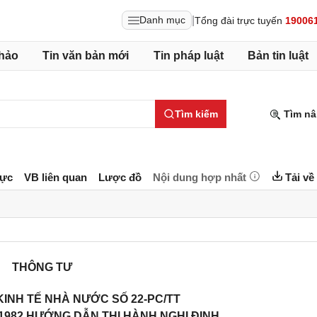
|
Danh mục
Tổng đài trực tuyến
19006
hảo
Tin văn bản mới
Tin pháp luật
Bản tin luật
Tìm kiếm
Tìm nâ
lực
VB liên quan
Lược đồ
Nội dung hợp nhất
Tải về
THÔNG TƯ
KINH TẾ NHÀ NƯỚC SỐ 22-PC/TT
1982 HƯỚNG DẪN THI HÀNH NGHỊ ĐỊNH