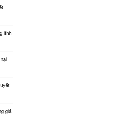
ết
g lĩnh
 nại
quyết
g giải