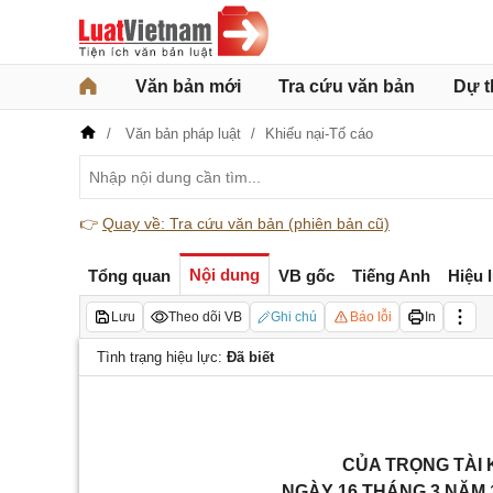
Văn bản mới
Tra cứu văn bản
Dự t
Văn bản pháp luật
Khiếu nại-Tố cáo
👉
Quay về: Tra cứu văn bản (phiên bản cũ)
Nội dung
Tổng quan
VB gốc
Tiếng Anh
Hiệu 
Lưu
Theo dõi VB
Ghi chú
Báo lỗi
In
Tình trạng hiệu lực:
Đã biết
CỦA TRỌNG TÀI 
NGÀY 16 THÁNG 3 NĂM 