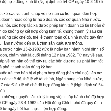
hế độ hợp đồng kinh tế (Nghị định số 54-CP ngày 10-3-1975
xét xử các vụ tranh chấp về nợ nần có liên quan đến hợp
uốc doanh hoặc công tư hợp doanh, các cơ quan Nhà nước,
 xã hội, các hợp tác xã được phép kinh doanh có tài khoản ở
 do không ký kết hợp đồng kinh tế, không thanh lý sau khi
h đúng các chế độ, thể lệ thanh toán của Nhà nước gây tình
, ảnh hưởng đến quá trình sản xuất, lưu thông.
ra trước ngày 13-2-1982 (tức là ngày ban hành Nghị định số
gọn, chậm nhất là cuối tháng 12 năm 1982. Từ nay về sau,
ấp về nợ nần có thể xảy ra, các bên đương sự phải làm tốt
và phải thanh toán đúng kỳ hạn.
uộc trả cho bên bị vi phạm hợp đồng (bên chủ nợ) tiền nợ
eo các chế độ, thể lệ về tài chính, Ngân hàng của Nhà nước,
7 của Điều lệ về chế độ hợp đồng kinh tế (Nghị định số 54-
ủ ).
ịnh những nguyên tắc xử lý trong việc chấp hành chế độ hợp
29-CP ngày 23-4-1962 của Hội đồng Chính phủ đã quy định
kể từ ngày hết hạn thực hiện hợp đồng.