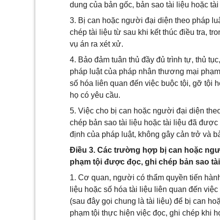
dung của bản gốc, bản sao tài liệu hoặc tài
3. Bị can hoặc người đại diện theo pháp l
chép tài liệu từ sau khi kết thúc điều tra, 
vụ án ra xét xử.
4. Bảo đảm tuân thủ đầy đủ trình tự, thủ tục
pháp luật của pháp nhân thương mại phạm t
số hóa liên quan đến việc buộc tội, gỡ tội 
họ có yêu cầu.
5. Việc cho bị can hoặc người đại diện th
chép bản sao tài liệu hoặc tài liệu đã đượ
định của pháp luật, không gây cản trở và bả
Điều 3. Các trường hợp bị can hoặc ngư
phạm tội được đọc, ghi chép bản sao tài 
1. Cơ quan, người có thẩm quyền tiến hành t
liệu hoặc số hóa tài liệu liên quan đến việc
(sau đây gọi chung là tài liệu) để bị can 
phạm tội thực hiện việc đọc, ghi chép khi