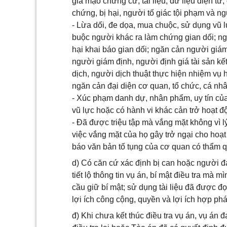
giả mạo chứng cứ, tài liệu, dữ liệu điện tử
chứng, bị hại, người tố giác tội phạm và n
- Lừa dối, đe dọa, mua chuộc, sử dụng vũ
buộc người khác ra làm chứng gian dối; ng
hại khai báo gian dối; ngăn cản người giám
người giám định, người định giá tài sản kế
dịch, người dịch thuật thực hiện nhiệm vụ 
ngăn cản đại diện cơ quan, tổ chức, cá nhâ
- Xúc phạm danh dự, nhân phẩm, uy tín của
vũ lực hoặc có hành vi khác cản trở hoạt đ
- Đã được triệu tập mà vắng mặt không vì 
việc vắng mặt của họ gây trở ngại cho hoạt
báo văn bản tố tụng của cơ quan có thẩm q
d) Có căn cứ xác định bị can hoặc người đ
tiết lộ thông tin vụ án, bí mật điều tra mà 
cầu giữ bí mật; sử dụng tài liệu đã được 
lợi ích công cộng, quyền và lợi ích hợp ph
đ) Khi chưa kết thúc điều tra vụ án, vụ án đ