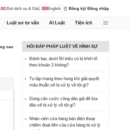
|
|
192
Gói dịch vụ & Giá
English
Đăng ký
/ Đăng nhập
Luật sư tư vấn
AI Luật
Tiện ích
HỎI ĐÁP PHÁP LUẬT VỀ HÌNH SỰ
ng cao
Đánh bạc dưới 50 triệu có bị khởi tố
theo khoản 2 không?
Tụ tập mang theo hung khí giải quyết
mâu thuẫn sẽ bị xử lý về tội gì?
Dùng căn cước công dân giả để lừa
đảo sẽ bị xử lý về tội gì?
Nhân viên cửa hàng bán điện thoại
chiếm đoạt tiền của cửa hàng bị xử lý