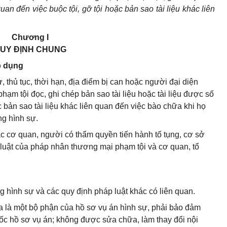
quan đến việc buộc tội, gỡ tộ
i
hoặc bản sao tài liệu khác liên
Chương I
UY ĐỊNH CHUNG
p dụng
tự, thủ tục, thời hạn, địa điểm bị can hoặc người đại diện
ạm tội đọc, ghi chép bản sao tài liệu hoặc tài liệu được số
c bản sao tài liệu khác liên quan đến việc bào chữa khi họ
ng hình sự.
các cơ quan, người có thẩm quyền tiến hành tố tụng, cơ sở
 luật của pháp nhân thương mại phạm tội và cơ quan, tổ
ng hình sự và các quy định pháp luật khác có liên quan.
hóa là một bộ phận của hồ sơ vụ án hình sự, phải bảo đảm
ốc hồ sơ vụ án; không được sửa chữa, làm thay đổi nội