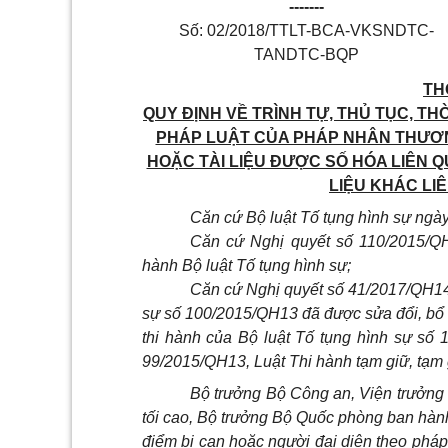
-------
Số: 02/2018/TTLT-BCA-VKSNDTC-
TANDTC-BQP
TH
QUY ĐỊNH VỀ TRÌNH TỰ, THỦ TỤC, TH
PHÁP LUẬT CỦA PHÁP NHÂN THƯƠNG
HOẶC TÀI LIỆU ĐƯỢC SỐ HÓA LIÊN Q
LIỆU KHÁC LI
Căn cứ Bộ luật T
ố
tụng hình sự ngà
Căn cứ Nghị quyết số 110/2015/QH
hành Bộ luật Tố tụng hình sự;
Căn cứ Nghị quyết số 41/2017/QH14 
sự s
ố
100/2015/QH13 đã được sửa đổi, b
ổ
thi hành của Bộ luật Tố tụng hình sự số
99/2015/QH13, Luật Thi hành tạm giữ, tạm
Bộ trưởng Bộ Công an, Viện trưởng 
tối cao, Bộ trưởng Bộ Quốc phòng ban hành Th
điểm bị can hoặc người đại diện theo phá