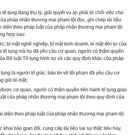
ố tụng đang thụ lý, giải quyết vụ án phải từ chối việc cho
của pháp nhân thương mại phạm tội đọc, ghi chép tài liệu
ại diện theo pháp luật của pháp nhân thương mại phạm tội
ường hợp sau:
ớc; bí mật nghề nghiệp, bí mật kinh doanh, bí mật đời tư của
ia tố tụng mà họ đã yêu cầu cơ quan, người có thẩm quyền
 của Bộ luật Tố tụng hình sự và các quy định khác của pháp
ố tụng là người tố giác, báo tin về tội phạm đã yêu cầu cơ
g giữ bí mật;
ã được cơ quan, người có thẩm quyền tiến hành tố tụng giao
luật của pháp nhân thương mại phạm tội theo quy định của
ại diện theo pháp luật của pháp nhân thương mại phạm tội
hai báo gian dối, cung cấp tài liệu sai sự thật; tiêu hủy,