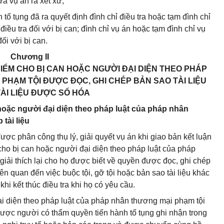
ưa vụ án ra xét xử;
tố tụng đã ra quyết định đình chỉ điều tra hoặc tạm đình chỉ
 điều tra đối với bị can; đình chỉ vụ án hoặc tạm đình chỉ vụ
ối với bị can.
Chương II
 ĐIỂM CHO BỊ CAN HOẶC NGƯỜI ĐẠI DIỆN THEO PHÁP
PHẠM TỘI ĐƯỢC ĐỌC, GHI CHÉP BẢN SAO TÀI LIỆU
ÀI LIỆU ĐƯỢC SỐ HÓA
hoặc người đại diện theo pháp luật của pháp nhân
tài liệu
ược phân công thụ lý, giải quyết vụ án khi giao bản kết luận
 cho bị can hoặc người đại diện theo pháp luật của pháp
iải thích lại cho họ được biết về quyền được đọc, ghi chép
iên quan đến việc buộc tội, gỡ tội hoặc bản sao tài liệu khác
hi kết thúc điều tra khi họ có yêu cầu.
ại diện theo pháp luật của pháp nhân thương mại phạm tội
được người có thẩm quyền tiến hành tố tụng ghi nhận trong