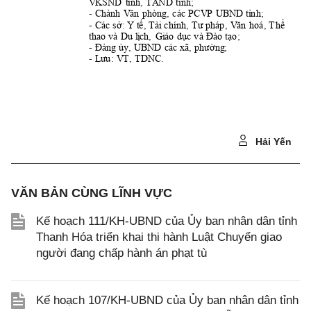
,
V
KSND 
tỉ
nh
T
A
ND 
tỉ
nh;
- 
; 
Chánh 
V
ăn 
phòng
,
các 
P
CV
P
UBND 
tỉ
nh
- 
chính
,
,
Các 
sở
:
Y 
tế,
 T
ài
T
ư
pháp
V
ăn 
hoá,
T
hể 
, 
; 
thao 
và 
Du 
l
ị
ch
Gi
áo 
dục 
và 
Đào 
tạo
- 
UBND 
các 
; 
Đảng
ủy,
x
ã,
phườ
ng
- 
V
T
,
TD
NC
.
Lưu:
Hải Yến
VĂN BẢN CÙNG LĨNH VỰC
Kế hoạch 111/KH-UBND của Ủy ban nhân dân tỉnh
Thanh Hóa triển khai thi hành Luật Chuyển giao
người đang chấp hành án phạt tù
Kế hoạch 107/KH-UBND của Ủy ban nhân dân tỉnh