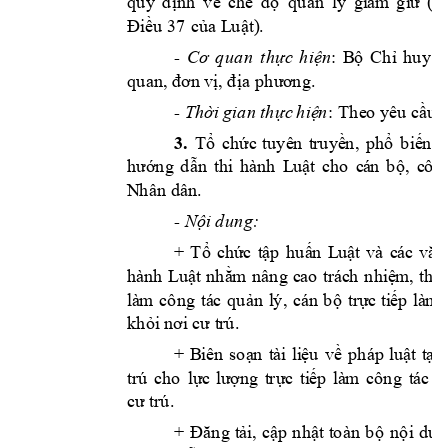
q
u
y
đ
ịnh
v
ề 
ch
ế 
đ
ộ
q
u
ản 
lý 
gi
am 
gi
ữ 
(
h
Điều 
37
của 
L
u
ật). 
- 
Cơ
q
u
a
n
t
hự
c 
h
iện
: 
B
ộ
Ch
ỉ 
hu
y 
q
u
an,
đ
ơn vị, đ
ịa
p
h
ư
ơn
g.
: 
Th
eo
- 
Th
ời gia
n
t
hự
c 
h
iệ
n
yê
u
cầu 
3
. 
Tổ
chức
tuyê
n
tru
yề
n
,
ph
ổ
b
iế
n
h
ư
ớn
g 
d
ẫn 
thi 
h
ành
L
u
ật 
cho
cá
n
b
ộ
,
côn
N
h
ân
 d
ân
.
- 
Nội d
u
n
g
:
+ 
Tổ 
ch
ứ
c 
t
ập
h
u
ấn 
L
u
ật 
v
à 
cá
c 
v
ăn
h
ành
L
u
ật
n
h
ằm 
n
ân
g 
cao
trác
h
n
h
iệ
m,
thố
là
m 
cô
n
g
tá
c 
qu
ản
lý,
cán 
b
ộ
trự
c 
ti
ếp
là
m 
. 
k
h
ỏ
i 
n
ơi
cư t
r
ú
+ 
B
iên 
so
ạn
t
ài 
li
ệu
v
ề 
p
h
áp
luật 
t
ạm
trú 
ch
o
lự
c 
lư
ợn
g 
t
r
ực
ti
ếp 
là
m 
côn
g 
tác
t
.
cư
trú
+ 
Đăn
g
t
ải, 
cập 
n
h
ật 
to
àn 
b
ộ
n
ộ
i 
d
u
n