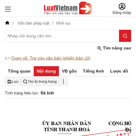
Đăng nhập
Văn bản pháp luật
Hình sự
Tìm nâng cao
👉
Quay về: Tra cứu văn bản (phiên bản cũ)
Tổng quan
Nội dung
VB gốc
Tiếng Anh
Lược đồ
Lưu
Tìm từ trong trang
Tình trạng hiệu lực:
Đã biết
ỦY
BA
N 
NHÂN
DÂN
C
Ộ
N
G
H
Ò
A
THA
NH 
HOÁ 
TỈ
NH 
Độ
c