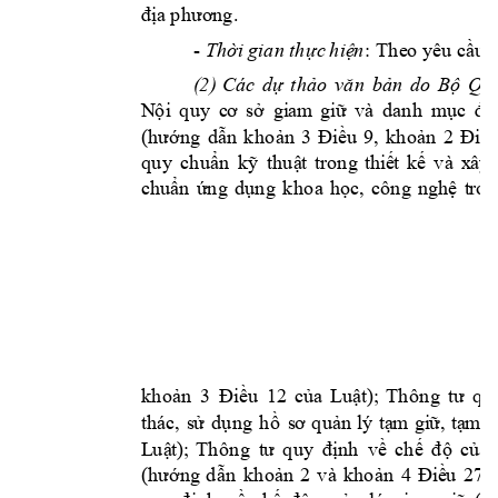
đ
ịa
p
h
ư
ơn
g.
-
: 
Th
eo
Th
ời gia
n
t
hự
c 
h
iệ
n
yê
u
cầu 
(
2
)
Các 
dự
t
h
ả
o
vă
n
bả
n
d
o
Bộ 
Q
u
N
ộ
i 
q
u
y 
cơ 
sở 
gi
am 
gi
ữ 
v
à 
d
an
h
m
ụ
c 
đ
ồ
(h
ướng 
d
ẫn 
k
h
o
ản 
3 
Đ
iều 
9
,
kh
o
ản
2
Đ
iề
q
u
y
ch
u
ẩn 
k
ỹ 
thu
ật
tro
n
g
thiế
t 
k
ế 
v
à 
x
ây
chu
ẩn
ứ
n
g 
d
ụ
n
g 
kh
o
a 
họ
c, 
cô
n
g
n
ghệ 
t
r
o
n
k
h
o
ản 
3 
Điều 
12
củ
a 
L
u
ật);
Th
ô
n
g 
tư
q
u
thác, 
sử
d
ụ
n
g
h
ồ
sơ 
q
u
ản 
lý
tạ
m 
g
iữ
,
tạ
m 
g
L
u
ật
)
;
Th
ô
n
g 
tư
q
u
y 
đ
ịnh
v
ề 
ch
ế 
đ
ộ
của 
(h
ướng 
d
ẫn
k
h
o
ản 
2 
v
à 
kh
o
ản
4
Đ
iề
u
27
,