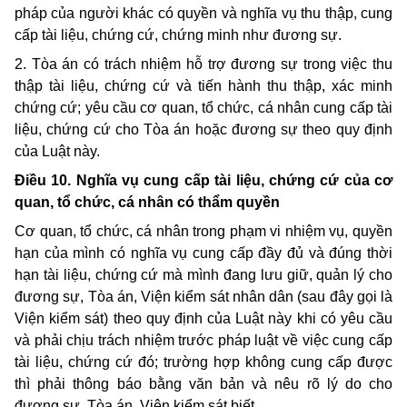
pháp của người khác có quyền và nghĩa vụ thu thập, cung
cấp
tài liệu,
chứng cứ, chứng minh như đương sự.
2.
Tòa án có trách nhiệm hỗ trợ đương sự trong việc thu
thập
tài liệu,
chứng cứ và
tiến hành thu thập, xác minh
chứng cứ
;
yêu cầu cơ quan, tổ chức
, cá nhân
cung cấp tài
liệu, chứng cứ cho Tòa án hoặc đương sự theo quy định
của Luật này.
Điều 10. Nghĩa vụ cung cấp tài liệu, chứng cứ của cơ
quan, tổ chức, cá nhân có thẩm quyền
Cơ quan, tổ chức, cá nhân trong phạm vi nhiệm vụ, quyền
hạn của mình có nghĩa vụ cung cấp đầy đủ và đúng thời
hạn tài liệu, chứng cứ mà mình đang lưu giữ, quản lý cho
đương sự, Tòa án
, Viện kiểm sát nhân dân (sau đây gọi là
Viện kiểm sát) theo quy định của Luật này
khi có yêu cầu
và phải chịu trách nhiệm trước pháp luật về việc cung cấp
tài liệu, chứng cứ đó; t
rường hợp không cung cấp được
thì phải thông báo bằng văn bản và nêu rõ lý do cho
đương sự, Tòa án, Viện kiểm sát biết.