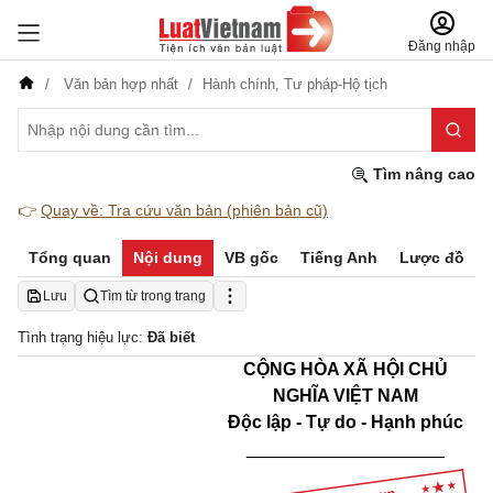
Đăng nhập
Văn bản hợp nhất
Hành chính,
Tư pháp-Hộ tịch
Tìm nâng cao
👉
Quay về: Tra cứu văn bản (phiên bản cũ)
Tổng quan
Nội dung
VB gốc
Tiếng Anh
Lược đồ
Lưu
Tìm từ trong trang
Tình trạng hiệu lực:
Đã biết
CỘNG HÒA XÃ HỘI CHỦ
NGHĨA VIỆT NAM
Độc lập - Tự do - Hạnh phúc
____________________