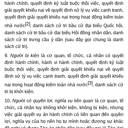
hành chính, quyết định kỷ luật buộc thôi việc, quyết định
giải quyết khiếu nại về quyết định xử lý vụ việc cạnh tranh,
quyết định giải quyết khiếu nại trong hoạt động kiểm toán
[2]
nhà nước
; danh sách cử tri bầu cử đại biểu Quốc hội,
danh sách cử tri bầu cử đại biểu Hội đồng nhân dân
, danh
sách cử tri trưng cầu ý dân
(sau đây gọi chung là danh
sách cử tri).
9.
Người bị kiện
là cơ quan, tổ chức, cá nhân có quyết
định hành chính, hành vi hành chính, quyết định kỷ luật
buộc thôi việc, quyết định giải quyết khiếu nại về quyết
định xử lý vụ việc cạnh tranh, quyết định giải quyết khiếu
[3]
nại trong hoạt động kiểm toán nhà nước
, danh sách cử
tri bị khởi kiện.
10.
Người có quyền lợi, nghĩa vụ liên quan
là cơ quan, tổ
chức, cá nhân tuy không khởi kiện, không bị kiện, nhưng
việc giải quyết vụ án hành chính có liên quan đến quyền
lợi, nghĩa vụ của họ nên họ tự mình hoặc đương sự khác