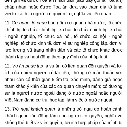
đề nghị và được Tòa án nhân dân (sau đây gọi là Tòa án)
chấp nhận hoặc được Tòa án đưa vào tham gia tố tụng
với tư cách là người có quyền lợi, nghĩa vụ liên quan.
11.
Cơ quan, tổ chức
bao gồm cơ quan nhà nước, tổ chức
chính trị, tổ chức chính trị - xã hội, tổ chức chính trị - xã hội
- nghề nghiệp, tổ chức xã hội, tổ chức xã hội - nghề
nghiệp, tổ chức kinh tế, đơn vị sự nghiệp công lập, đơn vị
lực lượng vũ trang nhân dân và các tổ chức khác được
thành lập và hoạt động theo quy định của pháp luật.
12.
Vụ án phức tạp
là vụ án có liên quan đến quyền và lợi
ích của nhiều người; có tài liệu, chứng cứ mâu thuẫn với
nhau cần có thời gian kiểm tra, xác minh, đánh giá hoặc
tham khảo ý kiến của các cơ quan chuyên môn; có đương
sự là người nước ngoài đang ở nước ngoài hoặc người
Việt Nam đang cư trú, học tập, làm việc ở nước ngoài.
13.
Trở ngại khách quan
là những trở ngại do hoàn cảnh
khách quan tác động làm cho người có quyền, nghĩa vụ
không thể biết về việc quyền, lợi ích hợp pháp của mình bị