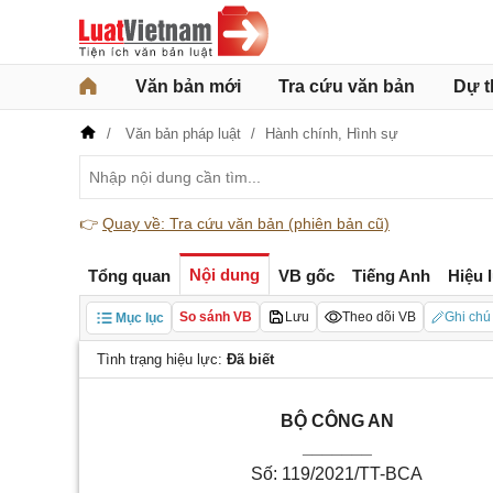
Văn bản mới
Tra cứu văn bản
Dự t
Văn bản pháp luật
Hành chính,
Hình sự
👉
Quay về: Tra cứu văn bản (phiên bản cũ)
Nội dung
Tổng quan
VB gốc
Tiếng Anh
Hiệu 
So sánh VB
Lưu
Theo dõi VB
Ghi chú
Mục lục
Tình trạng hiệu lực:
Đã biết
BỘ CÔNG AN
_______
Số: 119/2021/TT-BCA