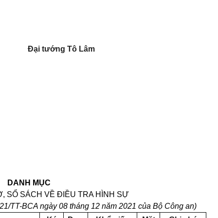
Đại tướng Tô Lâm
DANH MỤC
Ờ, SỔ SÁCH VỀ ĐIỀU TRA HÌNH SỰ
2
1
/TT-BCA ngày
08
tháng
12
năm 20
21
của Bộ Công an)