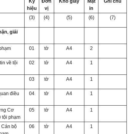
Ký
Đ
ơ
n
Khổ giấy
Mặt
Ghi chú
hiệu
vị
in
(3)
(4)
(5)
(6)
(7)
ận, giải
 phạm
01
tờ
A4
2
in về tội
02
tờ
A4
1
03
tờ
A4
1
quan điều
04
tờ
A4
1
ởng Cơ
05
tờ
A4
1
ề tội phạm
, Cán bộ
06
tờ
A4
1
 phạm