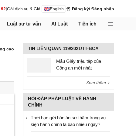
|
|
192
Gói dịch vụ & Giá
English
Đăng ký
/ Đăng nhập
Luật sư tư vấn
AI Luật
Tiện ích
TIN LIÊN QUAN 119/2021/TT-BCA
ng cao
Mẫu Giấy triệu tập của
Công an mới nhất
Xem thêm
HỎI ĐÁP PHÁP LUẬT VỀ HÀNH
CHÍNH
Thời hạn gửi bản án sơ thẩm trong vụ
kiện hành chính là bao nhiêu ngày?