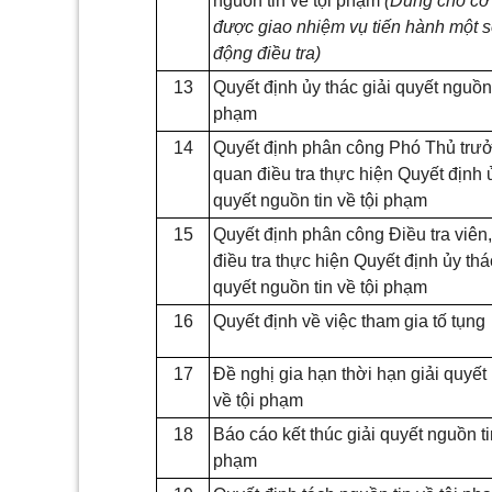
nguồn tin về tội phạm
(
Dùng cho cơ
được giao nhiệm vụ tiến hành một s
động điều tra)
13
Quyết định ủy thác giải quyết nguồn 
phạm
14
Quyết định phân công Phó Thủ trư
quan điều tra thực hiện Quyết định ủ
quyết nguồn tin về tội phạm
15
Quyết định phân công Điều tra viên
điều tra thực hiện Quyết định ủy thá
quyết nguồn tin về
tội phạm
16
Quyết định về việc tham gia tố tụng
17
Đề nghị gia hạn thời hạn giải quyết
về tội phạm
18
Báo cáo kết thúc giải quyết nguồn ti
phạm