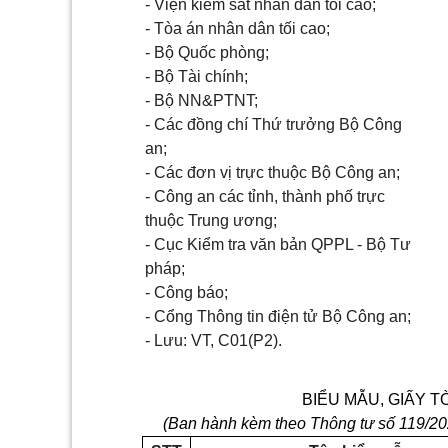
- Viện kiểm sát nhân dân tối cao;
- Tòa án nhân dân tối cao;
- Bộ Quốc phòng;
- Bộ Tài chính;
- Bộ NN&PTNT;
- Các đồng chí Thứ trưởng Bộ Công
an;
- Các đơn vị trực thuộc Bộ Công an;
- Công an các tỉnh, thành phố trực
thuộc Trung ương;
- Cục Kiểm tra văn bản QPPL - Bộ Tư
pháp;
- Công báo;
- Cổng Thông tin điện tử Bộ Công an;
- Lưu: VT, C01(P2).
BIỂU MẪU, GIẤY T
(Ban hành kèm theo Thông tư số
119
/20