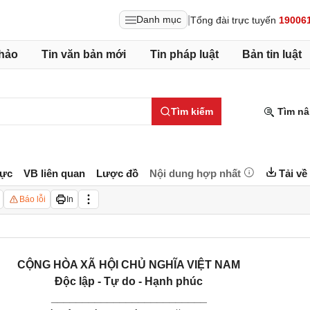
|
Danh mục
Tổng đài trực tuyến
19006
hảo
Tin văn bản mới
Tin pháp luật
Bản tin luật
Tìm kiếm
Tìm nâ
lực
VB liên quan
Lược đồ
Nội dung hợp nhất
Tải về
Báo lỗi
In
CỘNG HÒA XÃ HỘI CHỦ NGHĨA VIỆT NAM
Độc lập - Tự do - Hạnh phúc
_________________________