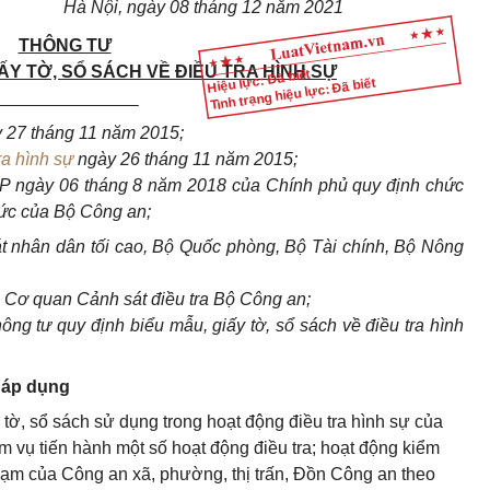
Hà Nội
, ngày
08
tháng
12
năm
2021
THÔNG TƯ
IẤY TỜ, SỔ SÁCH VỀ ĐIỀU TRA HÌNH SỰ
Hiệu lực: Đã biết
Tình trạng hiệu lực: Đã biết
_______________
 27 tháng 11 năm 2015;
ra hình sự
ngày 26 tháng 11 năm 2015;
P ngày 06 tháng 8 năm 2018 của Chính phủ quy định chức
hức của Bộ Công an;
t nhân dân tối cao, Bộ Quốc phòng, Bộ Tài chính, Bộ Nông
Cơ quan Cảnh sát điều tra Bộ Công an;
g tư quy định biểu mẫu, giấy tờ, sổ sách về điều tra hình
g áp dụng
 tờ, sổ sách sử dụng trong hoạt động điều tra hình sự của
 vụ tiến hành một số hoạt động điều tra; hoạt động kiểm
 phạm của Công an xã, phường, thị trấn, Đồn Công an theo