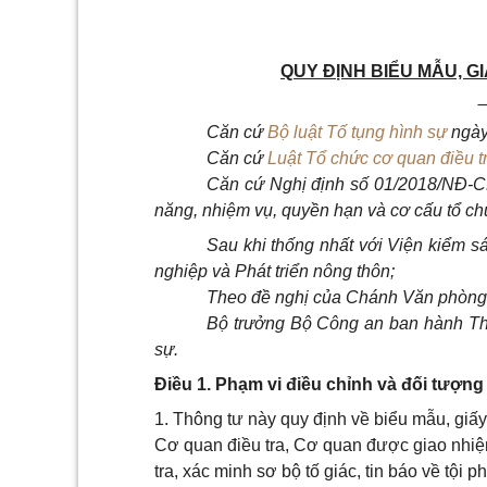
QUY ĐỊNH BIỂU MẪU, G
Căn cứ
Bộ luật Tố tụng hình sự
ngày
Căn cứ
Luật Tổ chức cơ quan điều t
Căn cứ Nghị định số 0
1
/2018/NĐ-C
năng, nhiệm vụ, quyền hạn và cơ cấu tổ c
Sau kh
i
thống nhất với Viện ki
ể
m sá
nghiệp và Phát tr
iể
n nông thôn;
Theo đề nghị của Chánh Văn phòng 
Bộ trưởng Bộ Công an ban hành Thôn
sự.
Điều 1. Phạm vi điều chỉnh và đối tượn
1. Thông tư này quy định về biểu mẫu, giấy
Cơ quan điều tra, Cơ quan được giao nhiệm
tra, xác minh sơ bộ tố giác, tin báo về tội