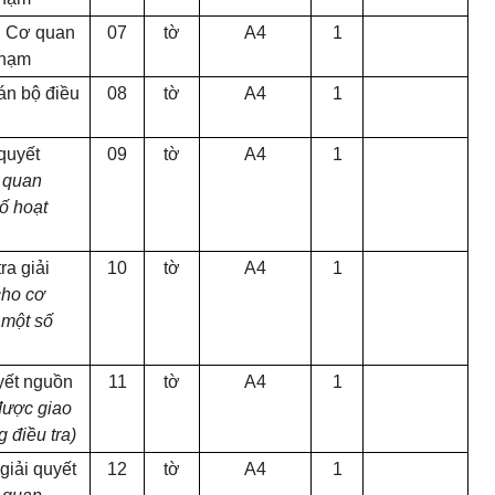
g Cơ quan
07
tờ
A4
1
 phạm
Cán bộ điều
08
tờ
A4
1
quyết
09
tờ
A
4
1
 quan
ố hoạt
ra giải
10
tờ
A4
1
ho cơ
 một số
uyết nguồn
11
tờ
A4
1
được giao
 điều tra)
giải quyết
12
tờ
A4
1