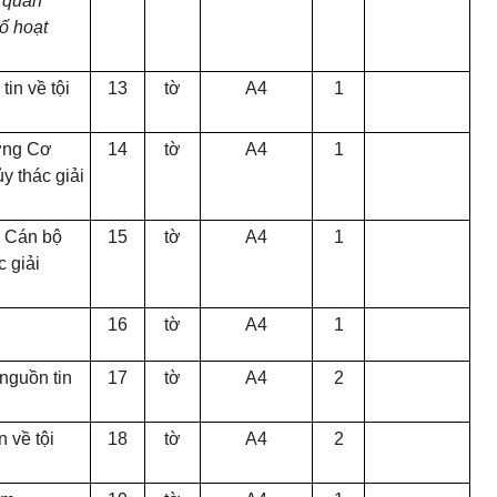
 quan
ố hoạt
tin về tội
13
tờ
A4
1
ởng Cơ
14
tờ
A4
1
y thác giải
, Cán bộ
15
tờ
A4
1
c giải
16
tờ
A4
1
 nguồn tin
17
tờ
A4
2
n về tội
18
tờ
A4
2