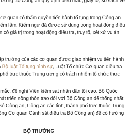
rưởng Bộ Công an quy định biểu mẫu, giấy tờ, sổ sách về
c cơ quan có thẩm quyền tiến hành tố tụng trong Công an
iểm lâm, Kiểm ngư đã được sử dụng trong hoạt động điều
có giá trị trong hoạt động điều tra, truy tố, xét xử vụ án
Cấp trưởng của các cơ quan được giao nhiệm vụ tiến hành
a
Bộ luật Tố tụng hình sự
, Luật Tổ chức Cơ quan điều tra
 phố trực thuộc Trung ương có trách nhiệm tổ chức thực
 mắc, đề nghị Viện kiểm sát nhân dân tối cao, Bộ Quốc
át triển nông thôn trao đổi với Bộ Công an để thống nhất
Bộ Công an, Công an các tỉnh, thành phố trực thuộc Trung
ng Cơ quan Cảnh sát điều tra Bộ Công an) để có hướng
BỘ TRƯỞNG