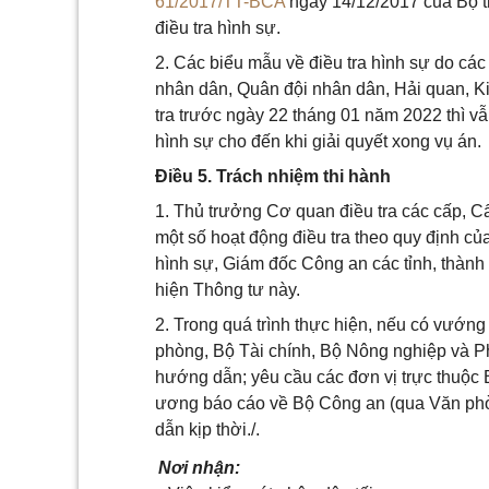
61/2017/TT-BCA
ngày 14/12/2017 của Bộ t
điều tra hình sự.
2. Các biểu mẫu về điều tra hình sự do cá
nhân dân, Quân đội nhân dân, Hải quan, K
tra trước ngày 22 tháng 01 năm 2022 thì vẫn 
hình sự cho đến khi giải quyết xong vụ án.
Điều 5. Trách nhiệm thi hành
1. Thủ trưởng Cơ quan điều tra các cấp, 
một số hoạt động điều tra theo quy định củ
hình sự, Giám đốc Công an các tỉnh, thành
hiện Thông tư này.
2. Trong quá trình thực hiện, nếu có vướng
phòng, Bộ Tài chính, Bộ Nông nghiệp và Ph
hướng dẫn; yêu cầu các đơn vị trực thuộc 
ương báo cáo về Bộ Công an (qua Văn phò
dẫn kịp thời./.
Nơi nhận: