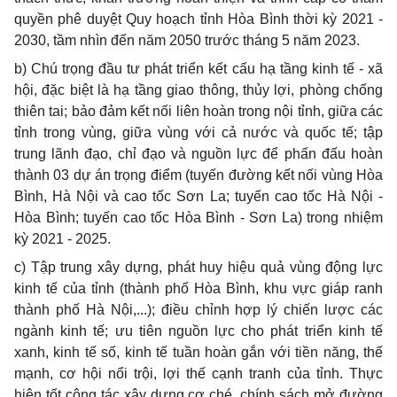
quyền phê duyệt Quy hoạch tỉnh Hòa Bình thời kỳ 2021 -
2030, tầm nhìn đến năm 2050 trước tháng 5 năm 2023.
b) Chú trọng đầu tư phát triển kết cấu hạ tầng kinh tế - xã
hội, đặc biệt là hạ tầng giao thông, thủy lợi, phòng chống
thiên tai; bảo đảm kết nối liên hoàn trong nội tỉnh, giữa các
tỉnh trong vùng, giữa vùng với cả nước và quốc tế; tập
trung lãnh đạo, chỉ đạo và nguồn lực để phấn đấu hoàn
thành 03 dự án trọng điểm (tuyến đường kết nối vùng Hòa
Bình, Hà Nội và cao tốc Sơn La; tuyến cao tốc Hà Nội -
Hòa Bình; tuyến cao tốc Hòa Bình - Sơn La) trong nhiệm
kỳ 2021 - 2025.
c) Tập trung xây dựng, phát huy hiệu quả vùng động lực
kinh tế của tỉnh (thành phố Hòa Bình, khu vực giáp ranh
thành phố Hà Nội,...); điều chỉnh hợp lý chiến lược các
ngành kinh tế; ưu tiên nguồn lực cho phát triển kinh tế
xanh, kinh tế số, kinh tế tuần hoàn gắn với tiền năng, thế
mạnh, cơ hội nổi trội, lợi thế cạnh tranh của tỉnh. Thực
hiện tốt công tác xây dựng cơ ché, chính sách mở đường