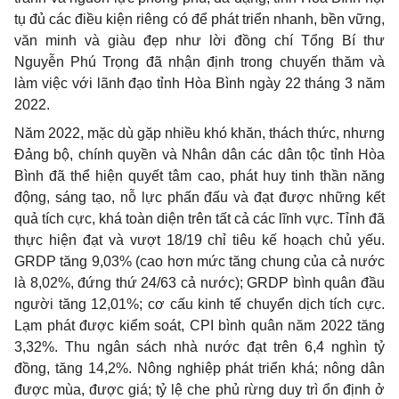
tụ đủ các điều kiện riêng có để phát triển nhanh, bền vững,
văn minh và giàu đẹp như lời đồng chí Tổng Bí thư
Nguyễn Phú Trọng đã nhận định trong chuyến thăm và
làm việc với lãnh đạo tỉnh Hòa Bình ngày 22 tháng 3 năm
2022.
Năm 2022, mặc dù gặp nhiều khó khăn, thách thức, nhưng
Đảng bộ, chính quyền và Nhân dân các dân tộc tỉnh Hòa
Bình đã thể hiện quyết tâm cao, phát huy tinh thần năng
động, sáng tạo, nỗ lực phấn đấu và đạt được những kết
quả tích cực, khá toàn diện trên tất cả các lĩnh vực. Tỉnh đã
thực hiện đạt và vượt 18/19 chỉ tiêu kế hoạch chủ yếu.
GRDP tăng 9,03% (cao hơn mức tăng chung của cả nước
là 8,02%, đứng thứ 24/63 cả nước); GRDP bình quân đầu
người tăng 12,01%; cơ cấu kinh tế chuyển dịch tích cực.
Lạm phát được kiểm soát, CPI bình quân năm 2022 tăng
3,32%. Thu ngân sách nhà nước đạt trên 6,4 nghìn tỷ
đồng, tăng 14,2%. Nông nghiệp phát triển khá; nông dân
được mùa, được giá; tỷ lệ che phủ rừng duy trì ổn định ở