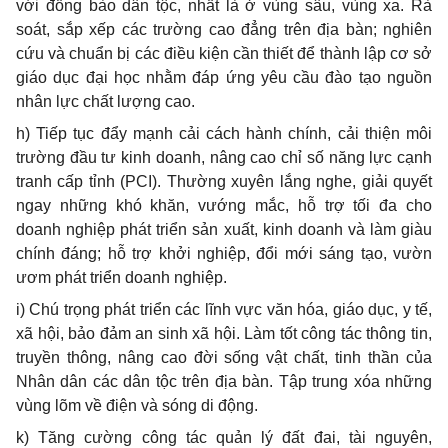
với đồng bào dân tộc, nhất là ở vùng sâu, vùng xa. Rà
soát, sắp xếp các trường cao đẳng trên địa bàn; nghiên
cứu và chuẩn bị các điều kiện cần thiết để thành lập cơ sở
giáo dục đại học nhằm đáp ứng yêu cầu đào tạo nguồn
nhân lực chất lượng cao.
h) Tiếp tục đẩy mạnh cải cách hành chính, cải thiện môi
trường đầu tư kinh doanh, nâng cao chỉ số năng lực cạnh
tranh cấp tỉnh (PCI). Thường xuyên lắng nghe, giải quyết
ngay những khó khăn, vướng mắc, hỗ trợ tối đa cho
doanh nghiệp phát triển sản xuất, kinh doanh và làm giàu
chính đáng; hỗ trợ khởi nghiệp, đổi mới sáng tạo, vườn
ươm phát triển doanh nghiệp.
i) Chú trọng phát triển các lĩnh vực văn hóa, giáo dục, y tế,
xã hội, bảo đảm an sinh xã hội. Làm tốt công tác thông tin,
truyền thông, nâng cao đời sống vật chất, tinh thần của
Nhân dân các dân tộc trên địa bàn. Tập trung xóa những
vùng lõm về điện và sóng di động.
k) Tăng cường công tác quản lý đất đai, tài nguyên,