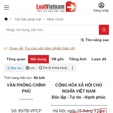
Đăng nhập
Văn bản pháp luật
Hành chính
Tìm nâng cao
👉
Quay về: Tra cứu văn bản (phiên bản cũ)
Tổng quan
Nội dung
VB gốc
Tiếng Anh
Lược đồ
Lưu
Tìm từ trong trang
Mục lục
Tình trạng hiệu lực:
Đã biết
VĂN PHÒNG CHÍNH
CỘNG HÒA XÃ HỘI CHỦ
PHỦ
NGHĨA VIỆT NAM
______
Độc lập - Tự do - Hạnh phúc
_________________________
Số: 95/TB-VPCP
Hà Nội, ngày 25 tháng 3 năm