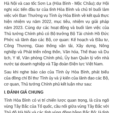
Hà Nội và cao tốc Sơn La (Hòa Bình - Mộc Châu); dự Hội
nghị xúc tiến đầu tư của tỉnh Hòa Bình và chủ trì buổi làm
việc với Ban Thường vụ Tỉnh ủy Hòa Bình về kết quả thực
hiện nhiệm vụ năm 2022, mục tiêu, nhiệm vụ giải pháp
năm 2023. Cùng dự các hoạt động và buổi làm việc của
Thủ tướng Chính phủ có Bộ trưởng Bộ Tài chính Hồ Đức
Phớc và lãnh đạo các Bộ, cơ quan: Kế hoạch và Đầu tư,
Công Thương, Giao thông vận tải, Xây dựng, Nông
nghiệp và Phát triển nông thôn, Văn hóa, Thể thao và Du
lịch, Y tế, Văn phòng Chính phủ, Ủy ban Quản lý vốn nhà
nước tại doanh nghiệp và Tập đoàn Điện lực Việt Nam.
Sau khi nghe báo cáo của Tỉnh ủy Hòa Bình, phát biểu
của đồng chí Bí thư Tỉnh ủy và ý kiến của lãnh đạo các Bộ,
cơ quan, Thủ tướng Chính phủ kết luận như sau:
I. ĐÁNH GIÁ CHUNG
Tỉnh Hòa Bình có vị trí chiến lược quan trọng, là cửa ngõ
vùng Tây Bắc của Tổ quốc, cầu nối giữa vùng Tây Bắc với
Thủ đô Hà Nội và các tỉnh vùng đồng bằng Bắc Bộ; là tỉnh