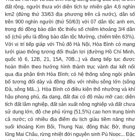
đất rộng, người thưa với diện tích tự nhiên gần 4,6 nghìn
km2 (đứng thứ 33/63 địa phương trên cả nước), dân số
trên 900 nghìn người (thứ 50/63) với 07 dân tộc anh em,
trong đó đồng bào dân tộc thiểu số chiếm khoảng 3/4 dân
số (chủ yếu là đồng bào dân tộc Mường, chiếm trên 63%).
Với vị trí tiếp giáp với Thủ đô Hà Nội, Hòa Bình có mạng
lưới giao thông tương đối thuận lợi (đường Hồ Chí Minh,
quốc lộ 6, 12B, 21, 15A, 70B...) và đang tiếp tục được
hoàn thiện theo hướng hình thành trục vành đai kết nối
qua địa phận tỉnh Hòa Bình; có hệ thống sông ngòi phân
bố tương đối dày và đồng đều với nhiều sông lớn (sông
Đà, sông Mã...). Hòa Bình có điều kiện thổ nhưỡng và khí
hậu phong phú, đa dạng, đất đai có độ màu mỡ cao; diện
tích đất lâm nghiệp, đất sản xuất nông nghiệp và đất chưa
sử dụng lớn, độ che phủ rừng (51,5%) cao hơn trung bình
cả nước; có nhiều địa điểm du lịch giàu tiềm năng như
suối khoáng Kim Bôi, Thung Nai, động thác Bờ, thung
lũng Mai Châu, rừng nhiệt đới nguyên sinh Pù Noọc... Đặc