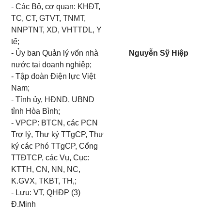
- Các Bộ, cơ quan: KHĐT,
TC, CT, GTVT, TNMT,
NNPTNT, XD, VHTTDL, Y
tế;
- Ủy ban Quản lý vốn nhà
Nguyễn Sỹ Hiệp
nước tại doanh nghiệp;
- Tập đoàn Điện lực Việt
Nam;
- Tỉnh ủy, HĐND, UBND
tỉnh Hòa Bình;
- VPCP: BTCN, các PCN
Trợ lý, Thư ký TTgCP, Thư
ký các Phó TTgCP, Cổng
TTĐTCP, các Vụ, Cục:
KTTH, CN, NN, NC,
K.GVX, TKBT, TH,;
- Lưu: VT, QHĐP (3)
Đ.Minh