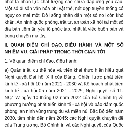
nhất là nhân lực chất lượng cao chưa đáp ứng yêu cầu.
Một số di sản văn hóa phi vật thể, nét đẹp truyền thống có
nguy cơ mai một. Đời sống nhân dân một số nơi còn khó
khăn. An ninh quốc phòng, trật tự, an toàn xã hội tại một số
địa bàn tiềm ẩn yếu tố phức tạp, nhất là việc buôn bán và
trung chuyển ma túy...
II. QUAN ĐIỂM CHỈ ĐẠO, ĐIỀU HÀNH VÀ MỘT SỐ
NHIỆM VỤ, GIẢI PHÁP TRONG THỜI GIAN TỚI
1. Về quan điểm chỉ đạo, điều hành:
a) Quán triệt, cụ thể hóa và triển khai thực hiện hiệu quả
Nghị quyết Đại hội XIII của Đảng, Chiến lược phát triển
kinh tế - xã hội 10 năm 2021 - 2030 và Kế hoạch phát triển
kinh tế - xã hội 05 năm 2021 - 2025; Nghị quyết số 11-
NQ/TW ngày 10 tháng 02 năm 2022 của Bộ Chính trị về
phương hướng phát triển kinh tế - xã hội và bảo đảm quốc
phòng, an ninh vùng trung du và miền núi Bắc Bộ đến năm
2030, tầm nhìn đến năm 2045; các Nghị quyết chuyên đề
của Trung ương, Bộ Chính trị và các Nghị quyết của Quốc