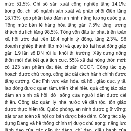
mức 51,5%. Chỉ số sản xuất công nghiệp tăng 14,1%;
trong đó, chỉ số ngành sản xuất và phân phối điện tăng
18,73%, góp phần bảo đảm an ninh năng lượng quốc gia.
Tổng mức bán lẻ hàng hóa tăng gần 7,5%; tổng lượng
khách du lịch tăng 98,5%. Tổng vốn đầu tư phát triển toàn
xã hội ước đạt trên 18,4 nghìn tỷ đồng, tăng 2,3%. Số
doanh nghiệp thành lập mới và quay trở lại hoạt động gấp
gần 1,9 lần số DN rủi lui khỏi thị trường. Xây dựng nông
thôn mới đạt kết quả tích cực, 55% xã đạt nông thôn mới;
có 123 sản phẩm đạt tiêu chuẩn OCOP. Công tác quy
hoạch được chú trọng, công tác cải cách hành chính được
tăng cường. Các lĩnh vực văn hóa, xã hội, giáo dục, y tế,
lao động được quan tâm, triển khai hiệu quả công tác bảo
đảm an sinh xã hội, đời sống của người dân được cải
thiện. Công tác quản lý nhà nước về dân tộc, tôn giáo
được thực hiện tốt. Quốc phòng, an ninh được giữ vững;
trật tự an toàn xã hội cơ bản được bảo đảm. Công tác xây
dựng Đảng và hệ thống chính trị được chú trọng; năng lực
lãnh đạo của các cấp ủy đảng, chỉ đạo, điều hành của