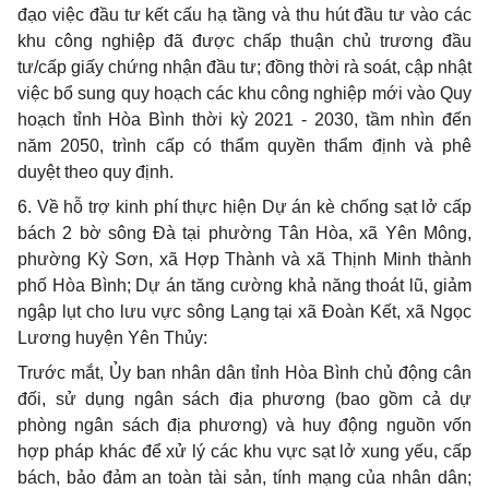
đạo việc đầu tư kết cấu hạ tầng và thu hút đầu tư vào các
khu công nghiệp đã được chấp thuận chủ trương đầu
tư/cấp giấy chứng nhận đầu tư; đồng thời rà soát, cập nhật
việc bổ sung quy hoạch các khu công nghiệp mới vào Quy
hoạch tỉnh Hòa Bình thời kỳ 2021 - 2030, tầm nhìn đến
năm 2050, trình cấp có thẩm quyền thẩm định và phê
duyệt theo quy định.
6. Về hỗ trợ kinh phí thực hiện Dự án kè chống sạt lở cấp
bách 2 bờ sông Đà tại phường Tân Hòa, xã Yên Mông,
phường Kỳ Sơn, xã Hợp Thành và xã Thịnh Minh thành
phố Hòa Bình; Dự án tăng cường khả năng thoát lũ, giảm
ngập lụt cho lưu vực sông Lạng tại xã Đoàn Kết, xã Ngọc
Lương huyện Yên Thủy:
Trước mắt, Ủy ban nhân dân tỉnh Hòa Bình chủ động cân
đối, sử dụng ngân sách địa phương (bao gồm cả dự
phòng ngân sách địa phương) và huy động nguồn vốn
hợp pháp khác để xử lý các khu vực sạt lở xung yếu, cấp
bách, bảo đảm an toàn tài sản, tính mạng của nhân dân;