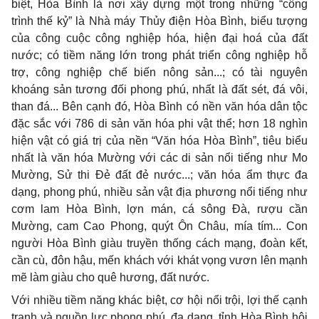
biệt, Hòa Bình là nơi xây dựng một trong những “công
trình thế kỷ” là Nhà máy Thủy điện Hòa Bình, biểu tượng
của công cuộc công nghiệp hóa, hiện đại hoá của đất
nước; có tiềm năng lớn trong phát triển công nghiệp hỗ
trợ, công nghiệp chế biến nông sản...; có tài nguyên
khoáng sản tương đối phong phú, nhất là đất sét, đá vôi,
than đá... Bên cạnh đó, Hòa Bình có nền văn hóa dân tộc
đặc sắc với 786 di sản văn hóa phi vật thể; hơn 18 nghìn
hiện vật có giá trị của nền “Văn hóa Hòa Bình”, tiêu biểu
nhất là văn hóa Mường với các di sản nổi tiếng như Mo
Mường, Sử thi Đẻ đất đẻ nước...; văn hóa ẩm thực đa
dạng, phong phú, nhiều sản vật địa phương nổi tiếng như
cơm lam Hòa Bình, lợn mán, cá sông Đà, rượu cần
Mường, cam Cao Phong, quýt Ôn Châu, mía tím... Con
người Hòa Bình giàu truyền thống cách mạng, đoàn kết,
cần cù, đôn hậu, mến khách với khát vọng vươn lên mạnh
mẽ làm giàu cho quê hương, đất nước.
Với nhiều tiềm năng khác biệt, cơ hội nổi trội, lợi thế cạnh
tranh và nguồn lực phong phú, đa dạng, tỉnh Hòa Bình hội