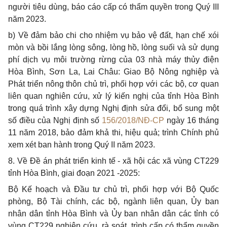
người tiêu dùng, báo cáo cấp có thẩm quyền trong Quý III
năm 2023.
b) Về đảm bảo chi cho nhiệm vụ bảo vệ đất, hạn chế xói
mòn và bồi lắng lòng sông, lòng hồ, lòng suối và sử dụng
phí dịch vụ môi trường rừng của 03 nhà máy thủy điện
Hòa Bình, Sơn La, Lai Châu: Giao Bộ Nông nghiệp và
Phát triển nông thôn chủ trì, phối hợp với các bộ, cơ quan
liên quan nghiên cứu, xử lý kiến nghị của tỉnh Hòa Bình
trong quá trình xây dựng Nghị định sửa đổi, bổ sung một
số điều của Nghị định số
156/2018/NĐ-CP
ngày 16 tháng
11 năm 2018, bảo đảm khả thi, hiệu quả; trình Chính phủ
xem xét ban hành trong Quý II năm 2023.
8. Về Đề án phát triển kinh tế - xã hội các xã vùng CT229
tỉnh Hòa Bình, giai đoạn 2021 -2025:
Bộ Kế hoạch và Đầu tư chủ trì, phối hợp với Bộ Quốc
phòng, Bộ Tài chính, các bộ, ngành liên quan, Ủy ban
nhân dân tỉnh Hòa Bình và Ủy ban nhân dân các tỉnh có
vùng CT229 nghiên cứu, rà soát, trình cấp có thẩm quyền