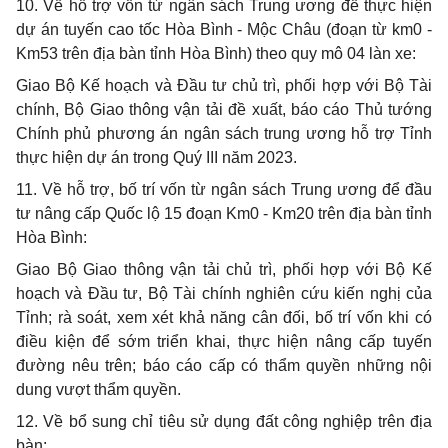
10. Về hỗ trợ vốn từ ngân sách Trung ương để thực hiện
dự án tuyến cao tốc Hòa Bình - Mộc Châu (đoạn từ km0 -
Km53 trên địa bàn tỉnh Hòa Bình) theo quy mô 04 làn xe:
Giao Bộ Kế hoạch và Đầu tư chủ trì, phối hợp với Bộ Tài
chính, Bộ Giao thông vận tải đề xuất, báo cáo Thủ tướng
Chính phủ phương án ngân sách trung ương hỗ trợ Tỉnh
thực hiện dự án trong Quý III năm 2023.
11. Về hỗ trợ, bố trí vốn từ ngân sách Trung ương để đầu
tư nâng cấp Quốc lộ 15 đoạn Km0 - Km20 trên địa bàn tỉnh
Hòa Bình:
Giao Bộ Giao thông vận tải chủ trì, phối hợp với Bộ Kế
hoạch và Đầu tư, Bộ Tài chính nghiên cứu kiến nghị của
Tỉnh; rà soát, xem xét khả năng cân đối, bố trí vốn khi có
điều kiện để sớm triển khai, thực hiện nâng cấp tuyến
đường nêu trên; báo cáo cấp có thẩm quyền những nội
dung vượt thẩm quyền.
12. Về bổ sung chỉ tiêu sử dụng đất công nghiệp trên địa
bàn: