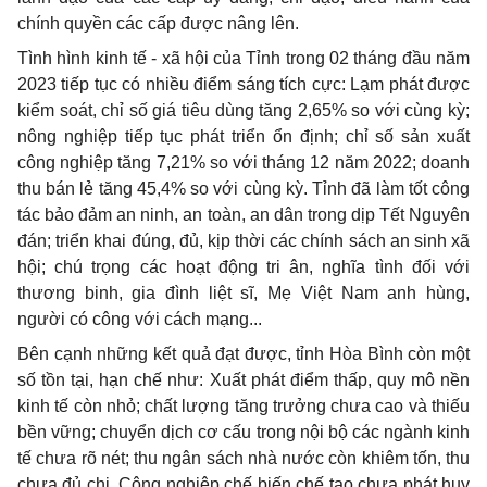
chính quyền các cấp được nâng lên.
Tình hình kinh tế - xã hội của Tỉnh trong 02 tháng đầu năm
2023 tiếp tục có nhiều điểm sáng tích cực: Lạm phát được
kiểm soát, chỉ số giá tiêu dùng tăng 2,65% so với cùng kỳ;
nông nghiệp tiếp tục phát triển ổn định; chỉ số sản xuất
công nghiệp tăng 7,21% so với tháng 12 năm 2022; doanh
thu bán lẻ tăng 45,4% so với cùng kỳ. Tỉnh đã làm tốt công
tác bảo đảm an ninh, an toàn, an dân trong dịp Tết Nguyên
đán; triển khai đúng, đủ, kịp thời các chính sách an sinh xã
hội; chú trọng các hoạt động tri ân, nghĩa tình đối với
thương binh, gia đình liệt sĩ, Mẹ Việt Nam anh hùng,
người có công với cách mạng...
Bên cạnh những kết quả đạt được, tỉnh Hòa Bình còn một
số tồn tại, hạn chế như: Xuất phát điểm thấp, quy mô nền
kinh tế còn nhỏ; chất lượng tăng trưởng chưa cao và thiếu
bền vững; chuyển dịch cơ cấu trong nội bộ các ngành kinh
tế chưa rõ nét; thu ngân sách nhà nước còn khiêm tốn, thu
chưa đủ chi. Công nghiệp chế biến chế tạo chưa phát huy