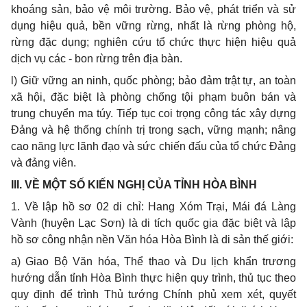
khoáng sản, bảo vệ môi trường. Bảo vệ, phát triển và sử
dụng hiệu quả, bền vững rừng, nhất là rừng phòng hộ,
rừng đặc dụng; nghiên cứu tổ chức thực hiện hiệu quả
dịch vụ các - bon rừng trên địa bàn.
l) Giữ vững an ninh, quốc phòng; bảo đảm trật tự, an toàn
xã hội, đặc biệt là phòng chống tội phạm buôn bán và
trung chuyển ma túy. Tiếp tục coi trọng công tác xây dựng
Đảng và hệ thống chính trị trong sạch, vững mạnh; nâng
cao năng lực lãnh đạo và sức chiến đấu của tổ chức Đảng
và đảng viên.
III. VỀ MỘT SỐ KIẾN NGHỊ CỦA TỈNH HÒA BÌNH
1. Về lập hồ sơ 02 di chỉ: Hang Xóm Trại, Mái đá Làng
Vành (huyện Lạc Sơn) là di tích quốc gia đặc biệt và lập
hồ sơ công nhận nền Văn hóa Hòa Bình là di sản thế giới:
a) Giao Bộ Văn hóa, Thể thao và Du lịch khẩn trương
hướng dẫn tỉnh Hòa Bình thực hiện quy trình, thủ tục theo
quy định để trình Thủ tướng Chính phủ xem xét, quyết