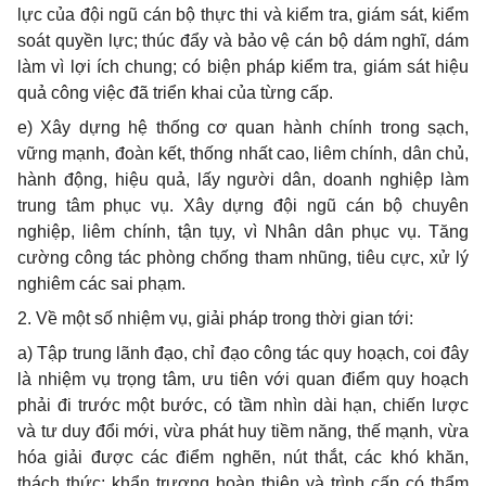
lực của đội ngũ cán bộ thực thi và kiểm tra, giám sát, kiểm
soát quyền lực; thúc đẩy và bảo vệ cán bộ dám nghĩ, dám
làm vì lợi ích chung; có biện pháp kiểm tra, giám sát hiệu
quả công việc đã triển khai của từng cấp.
e) Xây dựng hệ thống cơ quan hành chính trong sạch,
vững mạnh, đoàn kết, thống nhất cao, liêm chính, dân chủ,
hành động, hiệu quả, lấy người dân, doanh nghiệp làm
trung tâm phục vụ. Xây dựng đội ngũ cán bộ chuyên
nghiệp, liêm chính, tận tụy, vì Nhân dân phục vụ. Tăng
cường công tác phòng chống tham nhũng, tiêu cực, xử lý
nghiêm các sai phạm.
2. Về một số nhiệm vụ, giải pháp trong thời gian tới:
a) Tập trung lãnh đạo, chỉ đạo công tác quy hoạch, coi đây
là nhiệm vụ trọng tâm, ưu tiên với quan điểm quy hoạch
phải đi trước một bước, có tầm nhìn dài hạn, chiến lược
và tư duy đổi mới, vừa phát huy tiềm năng, thế mạnh, vừa
hóa giải được các điểm nghẽn, nút thắt, các khó khăn,
thách thức; khẩn trương hoàn thiện và trình cấp có thẩm