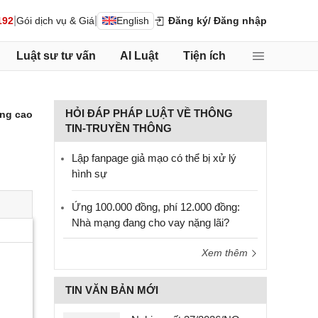
|
|
192
Gói dịch vụ & Giá
English
Đăng ký
/ Đăng nhập
Luật sư tư vấn
AI Luật
Tiện ích
HỎI ĐÁP PHÁP LUẬT VỀ THÔNG
ng cao
TIN-TRUYỀN THÔNG
Lập fanpage giả mạo có thể bị xử lý
hình sự
Ứng 100.000 đồng, phí 12.000 đồng:
Nhà mạng đang cho vay nặng lãi?
Xem thêm
TIN VĂN BẢN MỚI