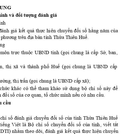
UNG 
h
ỉnh và đ
ối tượng đánh giá
ỉ
nh 
đánh 
giá 
k
ế
ả
ự
ệ
ển 
đổ
ố
ằng 
năm 
c
ủ
t 
qu
th
c 
h
i
n 
c
hu
y
i
s
h
a 
a phươ
n
g
trên đị
ỉ
ừ
ế
a
 bàn t
nh T
h
a Thi
ên H
u
. 
n
g 
môn 
tr
ự
ộ
ỉ
ọ
ấ
ở
c
thu
c 
UBND 
t
nh 
(g
i 
chung
là 
c
p 
S
, 
ba
n
, 
ị
ố
ế
ọ
ấ
n, 
th
xã
và 
thành
p
h
Hu
(g
i 
chu
ng 
là
UBND 
c
p 
hườ
ị
ấ
ọ
ấ
ng, 
t
h
 tr
n (
g
i
 c
hung là 
UBND c
p 
xã)
; 
ứ
ể
ả
ử
ụ
ộ
ỉ
ố
này
đ
ể
ch
c
kh
ác 
có 
th
t
ham 
kh
o 
s
d
ng 
b
ch
s
n đổ
ố
ủa cơ quan, tổ
ứ
ế
ầ
i 
s
 c
 ch
c
 mình n
u c
ó nhu c
u. 
u c
ầ
u 
ỉ
ố
đánh 
giá
ển 
đ
ổ
ố
ủ
ỉ
ừ
ế
c
h
s
c
huy
i 
s
c
a
t
n
h 
Th
a
T
hi
ê
n 
Hu
ế
ệ
ộ
ỉ
ố
ển 
đ
ổ
ố
ủ
ỉ
ế
ắ
ti
ng 
V
i
t 
l
à 
B
ch
s
chuy
i 
s
c
a 
t
n
h
, 
v
i
t 
t
t
ằm 
theo 
dõi, 
đánh 
giá 
k
ế
ả
ự
ệ
ể
 
DTI) 
nh
t 
qu
t
h
c 
hi
n 
chuy
n 