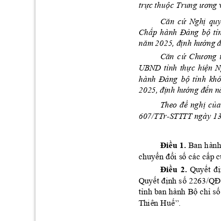
ự
ộc 
Trung ương 
tr
c
 thu
Căn 
cứ
ị
N
gh
q
u
ấp 
hàn
h 
Đả
ộ
ỉ
C
h
n
g 
b
t
năm 
2025, đ
ịnh h
ướ
ng 
đ
Că
n 
c
ứ
Chươn
g 
ỉ
ự
ệ
U
BND 
t
n
h 
th
c 
hi
n
N
hành 
Đả
ộ
ỉ
n
g 
b
t
nh 
khó
2025,
 đị
nh h
ướng đ
ến n
The
o 
đề
ị
ủa
n
gh
c
60
7
/TTr-STT
TT ngày 13
Điều 
1. 
Ban h
à
nh
chuyển đổi số các cấp 
c
Điều 
2
.
ết 
đ
ị
Q
uy
ết đ
ị
ố
2263/QĐ
Q
uy
n
h s
ỉ
ộ
ỉ
ố
t
nh ban hành
 B
 ch
s
ế”.
T
hi
ê
n Hu