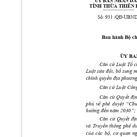
Ủ
Y
 B
A
N 
NHÂN DÂ
T
Ỉ
N
H 
TH
Ừ
A THIÊN 
ố
/QĐ
S
: 931 
-UBN
Ban h
ành B
ộ
 c
Ủ
Y
 BA
Că
n 
cứ
ậ
ổ
 Lu
t T
 c
ậ
ửa đ
ổ
ổ
Lu
t s
i, b
su
ng 
ền 
đ
ịa p
h
ương
c
h
í
nh quy
Că
n c
ứ
ậ
 L
u
t Cô
n
Că
n 
cứ
ết 
đị
Quy
n
ủ
ề
ệt 
“Ch
ph
v
ph
ê 
duy
hướng đến 
năm 2030”;
Că
n 
cứ
ết 
đị
Quy
ề
v
à
Truy
n 
thông 
phê 
d
ủ
ộ, 
cơ 
quan 
n
c
a 
các 
b