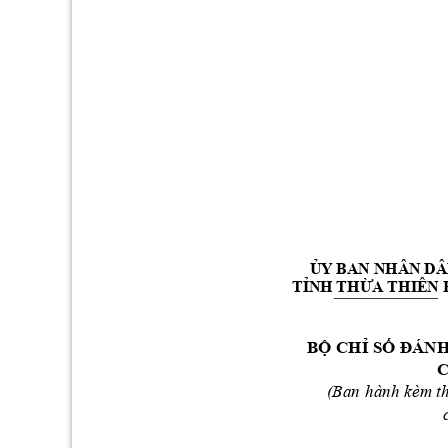
Ủ
Y
B
A
N 
NHÂN DÂ
T
Ỉ
N
H
TH
Ừ
A THIÊN 
B
Ộ
 C
H
Ỉ
 S
Ố
ĐÁNH
 (
Ban
hành kèm t