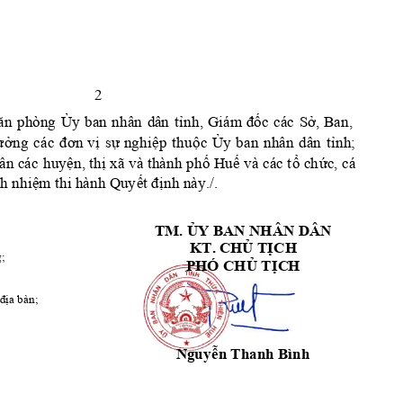
2 
ăn 
phòn
g 
Ủ
ỉnh, 
Giám 
đố
ở
y
ban 
nhân 
dâ
n 
t
c
các 
S
, 
Ban, 
ưởng 
các 
đơn 
vị
ự
ệ
ộ
Ủ
ỉ
s
n
ghi
p 
thu
c 
y
ban 
nhân 
dân 
t
nh
; 
ệ
ị
ố
ế
ổ
ứ
ân 
c
ác
huy
n, th
xã và thành ph
 Hu
 và các t
 ch
c
, 
cá
ệ
ết đị
h nhi
m thi hành Q
uy
n
h này./. 
TM
. 
Ủ
Y BAN NHÂN DÂN 
KT. C
H
Ủ
 T
Ị
CH 
g;
P
HÓ CH
Ủ
 T
Ị
C
H
 địa bàn
;
N
guy
ễ
n 
Thanh Bình 