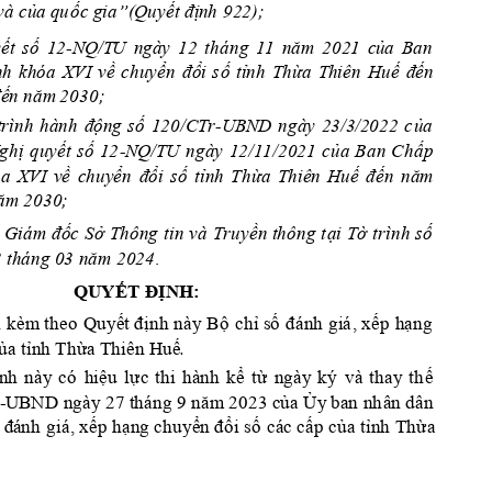
và củ
ố
c gia”
ết đị
a q
u
(
Quy
n
h 
922)
; 
ế
ố
2 
tháng
11 
n
ăm 
202
1 
c
ủ
y
t
s
1
2
-N
Q/T
U 
ngà
y 
1
a
Ban
ề
ển 
đổ
ố
ỉ
ừ
ế
đế
n
h 
kh
óa 
XVI
v
c
huy
i 
s
t
nh 
Th
a
Th
i
ên 
Hu
n
ến nă
m 
2030;
trình
hành 
đ
ộ
ố
ủ
n
g 
s
1
20/CTr-U
BN
D 
ngày 
23/
3/2
022
c
a
ị
ế
ố
ủ
ấ
gh
q
uy
t
s
1
2
-N
Q
/TU 
ngày 
12
/1
1/
20
21 
c
a
Ban 
Ch
p
ề
ển 
đ
ổ
ố
ỉ
ừ
ế
đến 
năm 
a 
XVI 
v
c
huy
i 
s
t
n
h 
Th
a
Thiê
n 
H
u
ăm 2030;
 Giá
m
đố
ở
ề
ạ
ờ
ố
c 
S
Thông 
tin và
Truy
n thông 
t
i 
T
t
rình 
s
năm 202
 thán
g
 0
3
4
. 
QU
YẾT ĐỊNH:
kèm
theo 
Quyế
t 
định 
này 
Bộ 
chỉ số
đánh 
giá
, 
xếp
hạng
 
ủa tỉnh Thừ
a Thiên Huế
.
ệ
ự
ể
ừ
ế
n
h 
này 
có 
h
i
u 
l
c 
thi 
hành 
k
t
ngày
ký 
và
thay
t
h
năm
ủ
Ủ
-U
BND 
ngày
27
 t
háng 
9 
2023 c
a
y
 ban 
n
h
ân
dân 
đá
nh
 giá
ế
ạ
ển đ
ổ
ố
ấ
ủ
ỉ
ừ
, x
p h
ng
 chu
y
i s
cá
c 
c
p 
c
a t
n
h 
Th
a