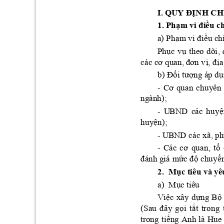
I. 
QUY Đ
Ị
NH CH
1. P
h
ạm vi điề
u c
ạm
vi đi
ề
a
) Ph
u c
h
ụ
ụ
he
o 
dõi
, 
Ph
c
v
t
các cơ quan, 
đơn v
ị, đị
b) Đối tượ
ụ
ng á
p d
Cơ 
quan 
chuyên
- 
ng
ành); 
ệ
- 
U
BND
các 
h
uy
ệ
huy
n)
; 
các x
ã,
p
- U
BND
Cá
c 
cơ 
qu
a
n, 
t
ổ
- 
đá
nh
giá 
mức độ
ể
 c
huy
2.
M
ụ
c t
i
êu và 
yê
ụ
a)
M
c tiê
u
ệ
ự
ộ
V
i
c 
xây
d
n
g 
B
(S
a
u
đây 
gọ
ắ
i 
t
t 
trong
ế
tro
ng 
ti
ng 
Anh 
là 
Hue