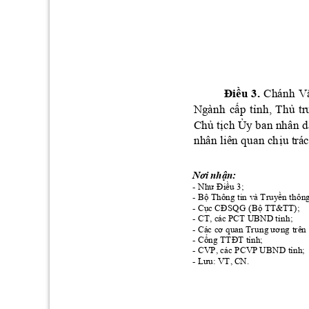
Điều 
3.
Chánh 
V
ấ
ỉ
ủ
tr
N
gành 
c
p 
t
nh, 
Th
ủ
ị
Ủ
Ch
 t
ch 
y ban nhân d
ị
nh
ân
l
iên quan c
h
u t
rác
Nơi nhậ
n: 
Như Điều 3;
- 
Bộ Thông tin và Truy
ề
n thôn
- 
Cục CĐSQG (Bộ TT&
TT);
- 
CT, 
cá
c PCT UBND
 t
ỉnh;
- 
Các cơ
 qu
an Trung
 ư
ơng trên
- 
Cổng TTĐT tỉnh;
- 
CVP, các 
PCVP 
U
BND
 tỉnh;
- 
Lưu: VT, 
- 
C
N
.