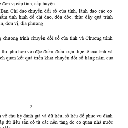
c đơn vị
ấ
ỉ
ấ
ệ
 c
p 
t
nh, c
p h
u
y
n. 
ỉ
đạ
ển 
đổ
ố
ủ
ỉ
ãnh 
đ
ạo 
các 
cơ 
Ban 
C
h
o c
huy
i 
s
c
a
t
nh, 
l
ắm
tình 
hình 
đ
ể
ỉ
đạo, 
đôn 
đốc, 
thúc 
đẩ
n
c
h
y
q
u
á 
trình
a
n, đơn vị, địa phươ
n
g
.
g 
c
h
ương 
trình 
chuyển 
đổ
ố
ủ
ỉ
hư
ơng 
trình 
i 
s
c
a 
t
nh 
v
à 
C
. 
ả
ợ
ớ
i đặc 
điểm
, đi
ề
ệ
ự
ế
ủ
ỉ
 thi
, phù h
p v
u ki
n th
c 
t
c
a t
n
h 
và 
ế
ả
ể
ển 
đổ
ố
hàng
năm 
củ
ch 
quan 
k
t 
qu
t
r
i
n 
khai 
chuy
i 
s
a 
2 
ề
ỳ
đánh 
giá 
và 
d
ữ
ệ
ố
ệu 
đ
ể
ụ
ụ
đá
nh 
n 
v
c
h
u 
k
li
u, 
s
li
ph
c
v
ậ
ữ
ệ
ẵ
ừ
ề
ảng 
do 
cơ 
quan 
nhà 
nư
ớ
p 
d
l
i
u 
s
n 
có 
t
các 
n
n 
t
c