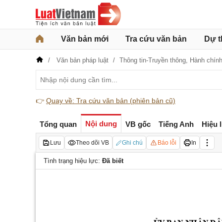
Văn bản mới
Tra cứu văn bản
Dự t
Văn bản pháp luật
Thông tin-Truyền thông,
Hành chín
👉
Quay về: Tra cứu văn bản (phiên bản cũ)
Nội dung
Tổng quan
VB gốc
Tiếng Anh
Hiệu 
Lưu
Theo dõi VB
Ghi chú
Báo lỗi
In
Tình trạng hiệu lực:
Đã biết