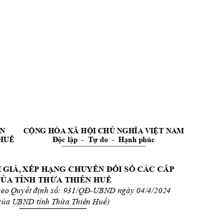
N
C
Ộ
N
G
 HÒA XÃ H
Ộ
I CH
Ủ
NG
HĨA VIỆ
T NAM
HU
Ế
Độ
c l
ậ
p 
-
  T
ự
 do  
-  H
ạ
nh phúc
 GIÁ
,
 X
Ế
P H
Ạ
N
G
 CHU
Y
ỂN ĐỔ
I S
Ố
 C
ÁC C
Ấ
P 
C
Ủ
A
 T
Ỉ
N
H TH
Ừ
A
 THIÊN HU
Ế
ế
t 
đ
ị
ố
/Q
Đ
heo 
Quy
nh s
: 93
1
-UBND ngày 04/4/2024 
ủ
ỉ
ừ
ế
c
a U
BND t
n
h Th
a Thiê
n Hu
) 