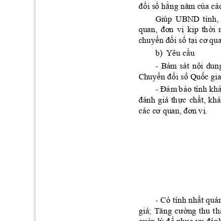
đổ
ố
ằng năm c
ủ
a cá
i s
 h
ỉ
G
iúp 
UBND
t
nh, 
qu
an
, 
đơ
n
vị
ị
ờ
k
p 
th
i 
ển đổ
ố
ại cơ 
qu
c
huy
i s
 t
ầ
b)
Y
êu c
u
ội 
d
u
n
- 
Bá
m 
sát 
n
ển đổ
ố
ố
Ch
uy
i s
 Qu
c gi
a
Đả
ả
- 
m
 b
o tính 
kh
đá
nh
gi
á 
th
ự
ấ
c 
ch
t, 
khá
các cơ quan, đ
ơn 
v
ị
. 
ấ
- 
Có 
tính 
nh
t 
quá
giá
;
Tăng 
cườ
n
g 
t
hu 
t
h