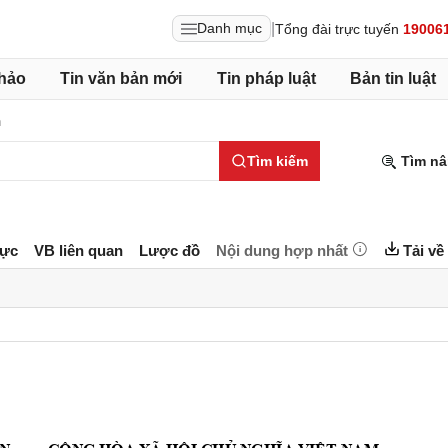
|
Danh mục
Tổng đài trực tuyến
19006
hảo
Tin văn bản mới
Tin pháp luật
Bản tin luật
h
Tìm kiếm
Tìm nâ
lực
VB liên quan
Lược đồ
Nội dung hợp nhất
Tải về