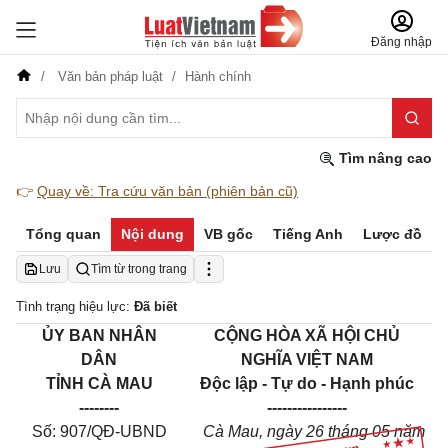
Đăng nhập
Văn bản pháp luật
Hành chính
Tìm nâng cao
👉
Quay về: Tra cứu văn bản (phiên bản cũ)
Tổng quan
Nội dung
VB gốc
Tiếng Anh
Lược đồ
Lưu
Tìm từ trong trang
Tình trạng hiệu lực:
Đã biết
ỦY BAN NHÂN
CỘNG HÒA XÃ HỘI CHỦ
DÂN
NGHĨA VIỆT NAM
TỈNH
CÀ MAU
Độc lập - Tự do - Hạnh phúc
--------
----------------
Số: 907/QĐ-UBND
Cà Mau
, ngày 2
6
tháng
05
năm