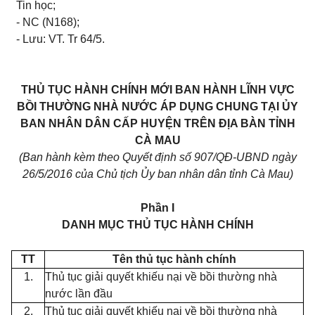
Tin học;
- NC (N168);
- Lưu: VT. Tr 64/5.
THỦ TỤC HÀNH CHÍNH MỚI BAN HÀNH LĨNH VỰC
BỒI THƯỜNG NHÀ NƯỚC ÁP DỤNG CHUNG TẠI ỦY
BAN NHÂN DÂN CẤP HUYỆN TRÊN ĐỊA BÀN TỈNH
CÀ MAU
(Ban hành kèm theo Quyết định số 907
/QĐ-
U
BND ngày
26
/5/2016
của Chủ tịch Ủy
ban nhân dân tỉnh Cà Mau)
Phần
I
DANH MỤC THỦ TỤC HÀNH CHÍNH
TT
Tên thủ t
ục
hành chính
1.
Thủ tục giải quyết khiếu nại về bồi thường nhà
nước lần đầu
2.
Thủ tục giải quyết khiếu nại về bồi thường nhà