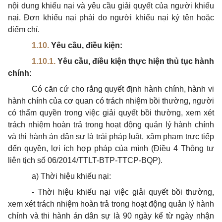
nội dung khiếu nại và yêu cầu giải quyết của người khiếu
nại. Đơn khiếu nại phải do người khiếu nại ký tên hoặc
điểm chỉ.
1.10.
Yêu cầu, điều kiện:
1.10.1.
Yêu cầu, điều ki
ệ
n th
ực
hi
ệ
n thủ t
ục
hành
chính:
Có căn cứ cho rằng quyết định hành chính, hành vi
hành chính của cơ quan có trách nhiệm bồi thường, người
có thẩm quyền trong việc giải quyết bồi thường, xem xét
trách nhiệm hoàn trả trong hoạt động quản lý hành chính
và thi hành án dân sự là trái pháp luật, xâm phạm trực tiếp
đến quyền, lợi ích hợp pháp của mình (Điều 4 Thông tư
liên tịch số 06/2014/TTLT-BTP-TTCP-BQP).
a) Thời hiệu khiếu nại:
- Thời hiệu khiếu nại việc giải quyết bồi thường,
xem xét trách nhiệm hoàn trả trong hoạt động quản lý hành
chính và thi hành án dân sự là 90 ngày kể từ ngày nhận