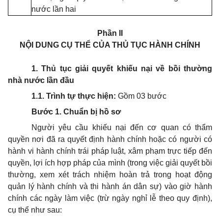
nước lần hai
Phần II
NỘI DUNG CỤ THỂ CỦA THỦ TỤC HÀNH CHÍNH
1. Thủ tục giải quyết khiếu nại về bồi thường
nhà nước lần đầu
1.1. Trình t
ự
th
ực
hi
ệ
n:
Gồm 03 bước
Bước 1. Chuẩn bị hồ sơ
Người yêu cầu khiếu nại đến cơ quan có thẩm
quyền nơi đã ra quyết định hành chính hoặc có người có
hành vi hành chính trái pháp luật, xâm phạm trực tiếp đến
quyền, lợi ích hợp pháp của mình (trong việc giải quyết bồi
thường, xem xét trách nhiệm hoàn trả trong hoạt động
quản lý hành chính và thi hành án dân sự) vào giờ hành
chính các ngày làm việc (trừ ngày nghỉ lễ theo quy định),
cụ thể như sau: