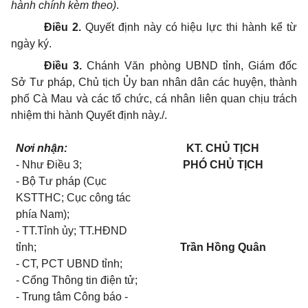
hành chính
kèm theo)
.
Điều 2.
Quyết định này có hiệu lực thi hành kể từ
ngày ký.
Điều 3.
Chánh Văn phòng UBND tỉnh, Giám đốc
Sở Tư pháp, Chủ tịch Ủy ban nhân dân các huyện, thành
phố Cà Mau và các tổ chức, cá nhân liên quan chịu trách
nhiệm thi hành Quyết định này./.
Nơi nhận:
KT. CHỦ TỊCH
- Như Điều 3;
PHÓ
CHỦ TỊCH
- Bộ Tư pháp (Cục
KSTTHC; Cục công tác
phía Nam);
- TT.Tỉnh ủy; TT.HĐND
tỉnh;
Trần Hồng Quân
- CT, PCT UBND tỉnh;
- Cổng Thông tin điện tử;
- Trung tâm Công báo -