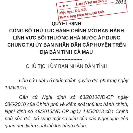
201
6
Hiệu lực: Đã biết
Tình trạng hiệu lực: Đã biết
QUYẾT ĐỊNH
CÔNG BỐ THỦ TỤC HÀNH CHÍNH MỚI BAN HÀNH
LĨNH VỰC BỒI THƯỜNG NHÀ NƯỚC ÁP DỤNG
CHUNG TẠI ỦY BAN NHÂN DÂN CẤP HUYỆN TRÊN
ĐỊA BÀN TỈNH CÀ MAU
---------------------
CHỦ TỊCH ỦY BAN NHÂN DÂN TỈNH
Căn cứ Luật Tổ chức chính quyền địa phương ngày
19/6/2015;
Căn cứ Nghị định số 63/2010/NĐ-CP ngày
08/6/2010 của Chính phủ về kiểm soát thủ tục hành chính;
Nghị định số 48/2013/NĐ-CP ngày 14/5/2013 của Chính
phủ sửa đổi, bổ sung một số điều của các Nghị định liên
quan đến kiểm soát thủ tục hành chính;