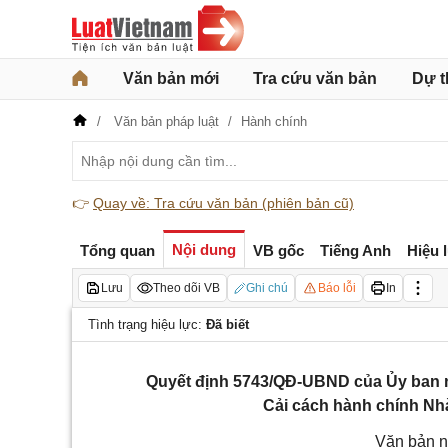
Văn bản mới
Tra cứu văn bản
Dự t
Văn bản pháp luật
Hành chính
👉
Quay về: Tra cứu văn bản (phiên bản cũ)
Nội dung
Tổng quan
VB gốc
Tiếng Anh
Hiệu 
Lưu
Theo dõi VB
Ghi chú
Báo lỗi
In
Tình trạng hiệu lực:
Đã biết
Quyết định 5743/QĐ-UBND của Ủy ban 
Cải cách hành chính N
Văn bản n