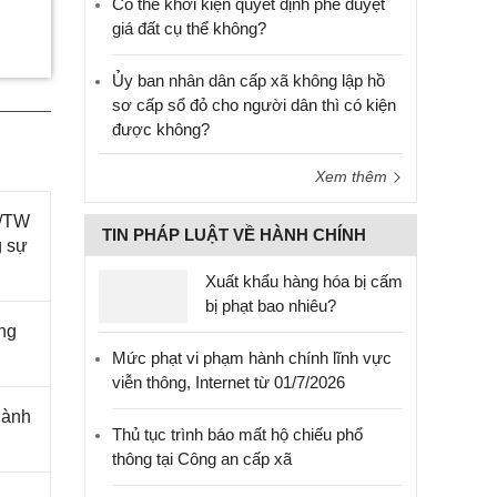
Có thể khởi kiện quyết định phê duyệt
giá đất cụ thể không?
Ủy ban nhân dân cấp xã không lập hồ
sơ cấp sổ đỏ cho người dân thì có kiện
được không?
Xem thêm
L/TW
TIN PHÁP LUẬT VỀ HÀNH CHÍNH
g sự
Xuất khẩu hàng hóa bị cấm
bị phạt bao nhiêu?
ng
Mức phạt vi phạm hành chính lĩnh vực
viễn thông, Internet từ 01/7/2026
hành
Thủ tục trình báo mất hộ chiếu phổ
thông tại Công an cấp xã