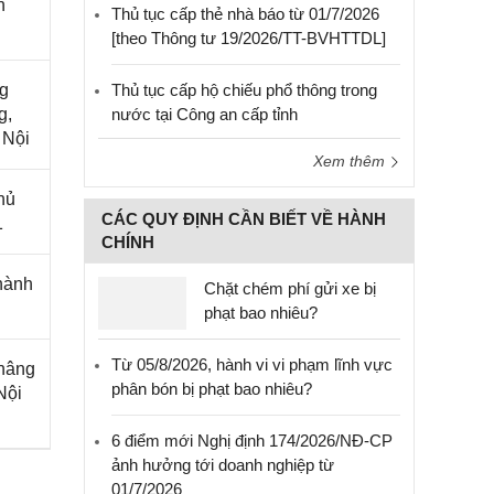
h
Thủ tục cấp thẻ nhà báo từ 01/7/2026
[theo Thông tư 19/2026/TT-BVHTTDL]
ng
Thủ tục cấp hộ chiếu phổ thông trong
g,
nước tại Công an cấp tỉnh
 Nội
Xem thêm
hủ
CÁC QUY ĐỊNH CẦN BIẾT VỀ HÀNH
1
CHÍNH
hành
Chặt chém phí gửi xe bị
phạt bao nhiêu?
Từ 05/8/2026, hành vi vi phạm lĩnh vực
 nâng
phân bón bị phạt bao nhiêu?
Nội
6 điểm mới Nghị định 174/2026/NĐ-CP
ảnh hưởng tới doanh nghiệp từ
01/7/2026