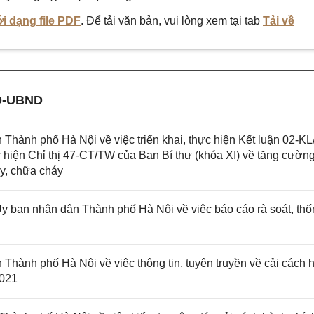
i dạng file PDF
. Để tải văn bản, vui lòng xem tại tab
Tải về
Đ-UBND
ành phố Hà Nội về việc triển khai, thực hiện Kết luận 02-K
c hiện Chỉ thị 47-CT/TW của Ban Bí thư (khóa XI) về tăng cườn
y, chữa cháy
an nhân dân Thành phố Hà Nội về việc báo cáo rà soát, thố
ành phố Hà Nội về việc thông tin, tuyên truyền về cải cách 
2021