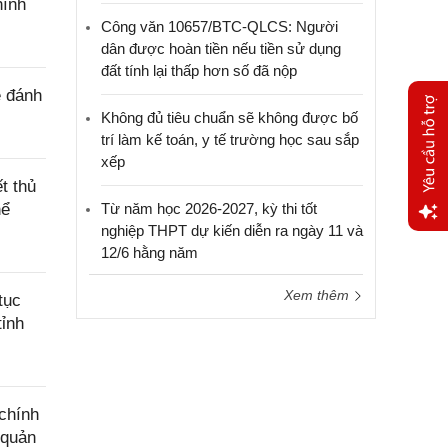
hính
Công văn 10657/BTC-QLCS: Người
dân được hoàn tiền nếu tiền sử dụng
đất tính lại thấp hơn số đã nộp
ê đánh
Không đủ tiêu chuẩn sẽ không được bố
trí làm kế toán, y tế trường học sau sắp
xếp
t thủ
hể
Từ năm học 2026-2027, kỳ thi tốt
nghiệp THPT dự kiến diễn ra ngày 11 và
Yêu
12/6 hằng năm
cầu
hỗ trợ
Xem thêm
tục
tỉnh
chính
 quản