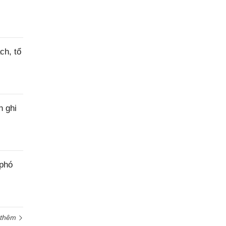
ch, tổ
h ghi
 phó
 thêm