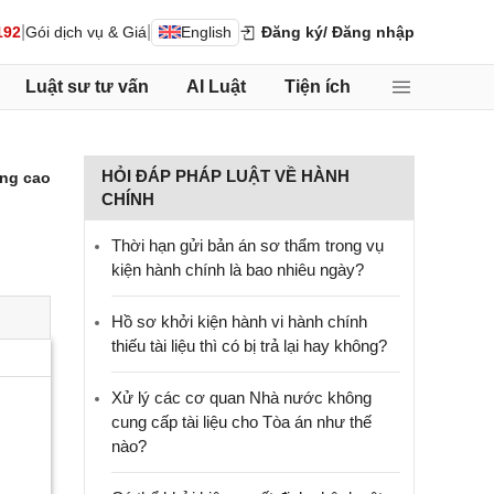
|
|
192
Gói dịch vụ & Giá
English
Đăng ký
/ Đăng nhập
Luật sư tư vấn
AI Luật
Tiện ích
HỎI ĐÁP PHÁP LUẬT VỀ HÀNH
ng cao
CHÍNH
Thời hạn gửi bản án sơ thẩm trong vụ
kiện hành chính là bao nhiêu ngày?
Hồ sơ khởi kiện hành vi hành chính
thiếu tài liệu thì có bị trả lại hay không?
Xử lý các cơ quan Nhà nước không
cung cấp tài liệu cho Tòa án như thế
nào?