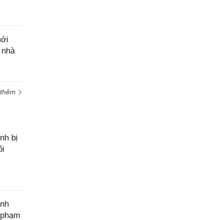
mới
 nhà
 thêm
nh bị
ôi
ính
c phạm