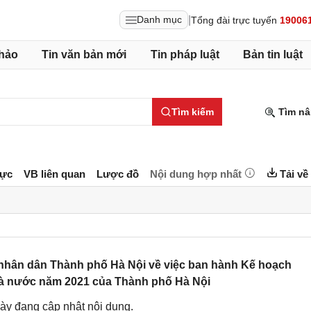
|
Danh mục
Tổng đài trực tuyến
19006
hảo
Tin văn bản mới
Tin pháp luật
Bản tin luật
Tìm kiếm
Tìm nâ
lực
VB liên quan
Lược đồ
Nội dung hợp nhất
Tải về
nhân dân Thành phố Hà Nội về việc ban hành Kế hoạch
hà nước năm 2021 của Thành phố Hà Nội
ày đang cập nhật nội dung.