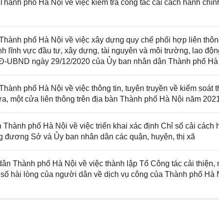
nh phố Hà Nội về việc kiểm tra công tác cải cách hành chín
ành phố Hà Nội về việc xây dựng quy chế phối hợp liên thô
ính lĩnh vực đầu tư, xây dựng, tài nguyên và môi trường, lao độn
/QĐ-UBND ngày 29/12/2020 của Ủy ban nhân dân Thành phố Hà
nh phố Hà Nội về việc thông tin, tuyên truyền về kiểm soát t
cửa, một cửa liên thông trên địa bàn Thành phố Hà Nội năm 202
ành phố Hà Nội về việc triển khai xác định Chỉ số cải cách 
g đương Sở và Ủy ban nhân dân các quận, huyện, thị xã
 Thành phố Hà Nội về việc thành lập Tổ Công tác cải thiện,
ỉ số hài lòng của người dân về dịch vụ công của Thành phố Hà 