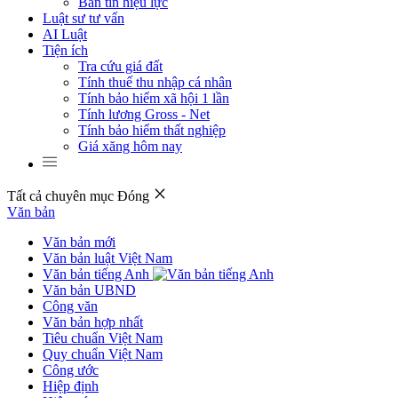
Bản tin hiệu lực
Luật sư tư vấn
AI Luật
Tiện ích
Tra cứu giá đất
Tính thuế thu nhập cá nhân
Tính bảo hiểm xã hội 1 lần
Tính lương Gross - Net
Tính bảo hiểm thất nghiệp
Giá xăng hôm nay
Tất cả chuyên mục
Đóng
Văn bản
Văn bản mới
Văn bản luật Việt Nam
Văn bản tiếng Anh
Văn bản UBND
Công văn
Văn bản hợp nhất
Tiêu chuẩn Việt Nam
Quy chuẩn Việt Nam
Công ước
Hiệp định