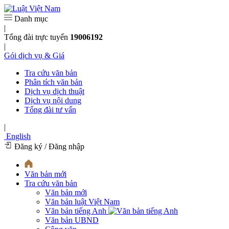
Danh mục
|
Tổng đài trực tuyến
19006192
|
Gói dịch vụ & Giá
Tra cứu văn bản
Phân tích văn bản
Dịch vụ dịch thuật
Dịch vụ nội dung
Tổng đài tư vấn
|
English
Đăng ký
/ Đăng nhập
Văn bản mới
Tra cứu văn bản
Văn bản mới
Văn bản luật Việt Nam
Văn bản tiếng Anh
Văn bản UBND