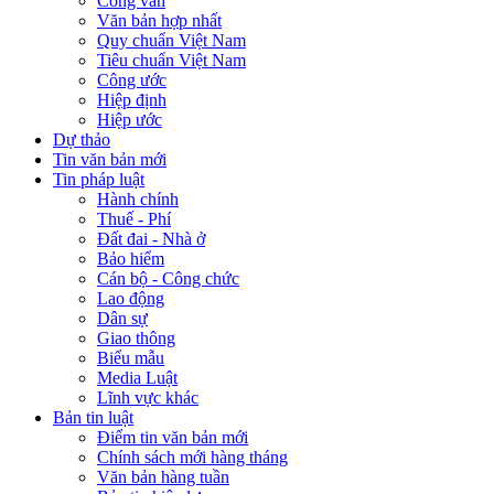
Công văn
Văn bản hợp nhất
Quy chuẩn Việt Nam
Tiêu chuẩn Việt Nam
Công ước
Hiệp định
Hiệp ước
Dự thảo
Tin văn bản mới
Tin pháp luật
Hành chính
Thuế - Phí
Đất đai - Nhà ở
Bảo hiểm
Cán bộ - Công chức
Lao động
Dân sự
Giao thông
Biểu mẫu
Media Luật
Lĩnh vực khác
Bản tin luật
Điểm tin văn bản mới
Chính sách mới hàng tháng
Văn bản hàng tuần