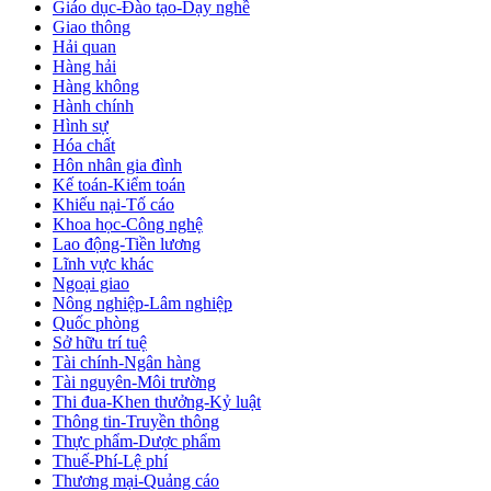
Giáo dục-Đào tạo-Dạy nghề
Giao thông
Hải quan
Hàng hải
Hàng không
Hành chính
Hình sự
Hóa chất
Hôn nhân gia đình
Kế toán-Kiểm toán
Khiếu nại-Tố cáo
Khoa học-Công nghệ
Lao động-Tiền lương
Lĩnh vực khác
Ngoại giao
Nông nghiệp-Lâm nghiệp
Quốc phòng
Sở hữu trí tuệ
Tài chính-Ngân hàng
Tài nguyên-Môi trường
Thi đua-Khen thưởng-Kỷ luật
Thông tin-Truyền thông
Thực phẩm-Dược phẩm
Thuế-Phí-Lệ phí
Thương mại-Quảng cáo