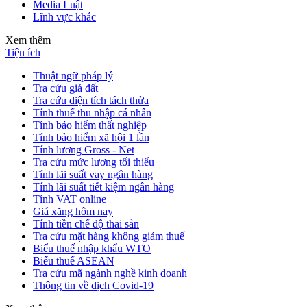
Media Luật
Lĩnh vực khác
Xem thêm
Tiện ích
Thuật ngữ pháp lý
Tra cứu giá đất
Tra cứu diện tích tách thửa
Tính thuế thu nhập cá nhân
Tính bảo hiểm thất nghiệp
Tính bảo hiểm xã hội 1 lần
Tính lương Gross - Net
Tra cứu mức lương tối thiểu
Tính lãi suất vay ngân hàng
Tính lãi suất tiết kiệm ngân hàng
Tính VAT online
Giá xăng hôm nay
Tính tiền chế độ thai sản
Tra cứu mặt hàng không giảm thuế
Biểu thuế nhập khẩu WTO
Biểu thuế ASEAN
Tra cứu mã ngành nghề kinh doanh
Thông tin về dịch Covid-19