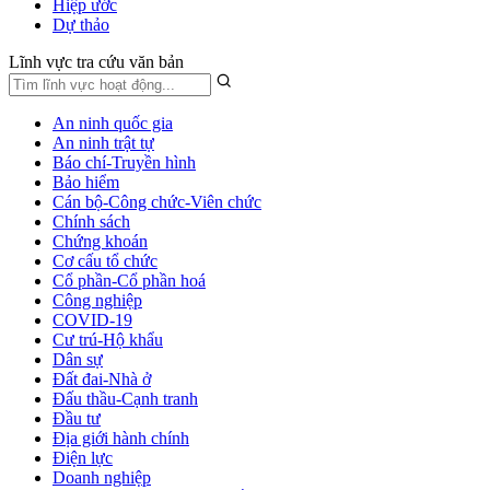
Hiệp ước
Dự thảo
Lĩnh vực tra cứu văn bản
An ninh quốc gia
An ninh trật tự
Báo chí-Truyền hình
Bảo hiểm
Cán bộ-Công chức-Viên chức
Chính sách
Chứng khoán
Cơ cấu tổ chức
Cổ phần-Cổ phần hoá
Công nghiệp
COVID-19
Cư trú-Hộ khẩu
Dân sự
Đất đai-Nhà ở
Đấu thầu-Cạnh tranh
Đầu tư
Địa giới hành chính
Điện lực
Doanh nghiệp