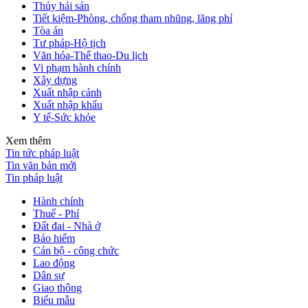
Thủy hải sản
Tiết kiệm-Phòng, chống tham nhũng, lãng phí
Tòa án
Tư pháp-Hộ tịch
Văn hóa-Thể thao-Du lịch
Vi phạm hành chính
Xây dựng
Xuất nhập cảnh
Xuất nhập khẩu
Y tế-Sức khỏe
Xem thêm
Tin tức pháp luật
Tin văn bản mới
Tin pháp luật
Hành chính
Thuế - Phí
Đất đai - Nhà ở
Bảo hiểm
Cán bộ - công chức
Lao động
Dân sự
Giao thông
Biểu mẫu