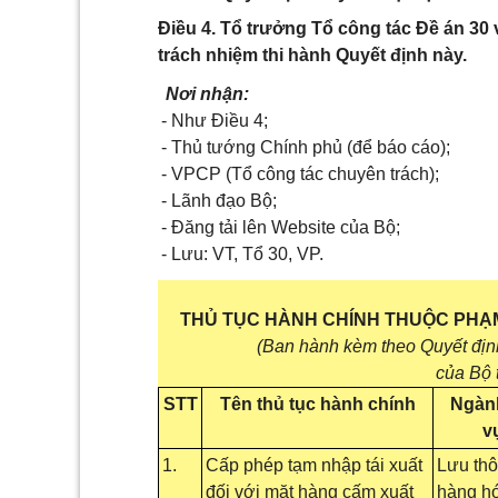
Điều 4. Tổ trưởng Tổ công tác Đề án 30 
trách nhiệm thi hành Quyết định này.
Nơi nhận:
- Như Điều 4;
- Thủ tướng Chính phủ (để báo cáo);
- VPCP (Tổ công tác chuyên trách);
- Lãnh đạo Bộ;
- Đăng tải lên Website của Bộ;
- Lưu: VT, Tổ 30, VP.
THỦ TỤC HÀNH CHÍNH THUỘC PHẠ
(Ban hành kèm theo Quyết đị
của Bộ 
STT
Tên thủ tục hành chính
Ngành
v
1.
Cấp phép tạm nhập tái xuất
Lưu th
đối với mặt hàng cấm xuất
hàng hó