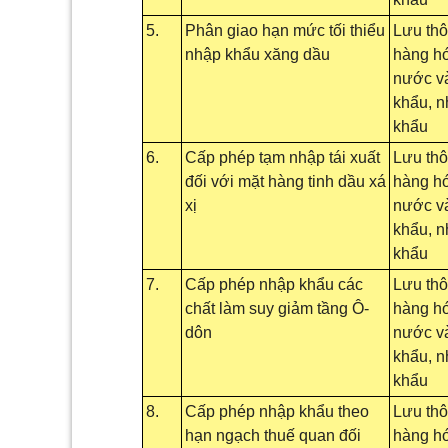
5.
Phân giao hạn mức tối thiểu
Lưu th
nhập khẩu xăng dầu
hàng hó
nước và
khẩu, 
khẩu
6.
Cấp phép tạm nhập tái xuất
Lưu th
đối với mặt hàng tinh dầu xá
hàng hó
xị
nước và
khẩu, 
khẩu
7.
Cấp phép nhập khẩu các
Lưu th
chất làm suy giảm tầng Ô-
hàng hó
dôn
nước và
khẩu, 
khẩu
8.
Cấp phép nhập khẩu theo
Lưu th
hạn ngạch thuế quan đối
hàng hó