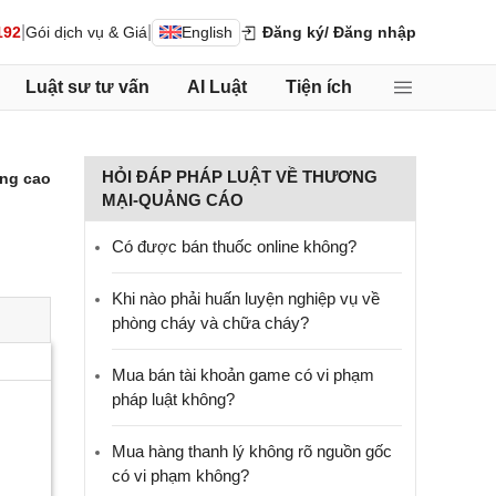
|
|
192
Gói dịch vụ & Giá
English
Đăng ký
/ Đăng nhập
Luật sư tư vấn
AI Luật
Tiện ích
HỎI ĐÁP PHÁP LUẬT VỀ THƯƠNG
ng cao
MẠI-QUẢNG CÁO
Có được bán thuốc online không?
Khi nào phải huấn luyện nghiệp vụ về
phòng cháy và chữa cháy?
Mua bán tài khoản game có vi phạm
pháp luật không?
Mua hàng thanh lý không rõ nguồn gốc
có vi phạm không?