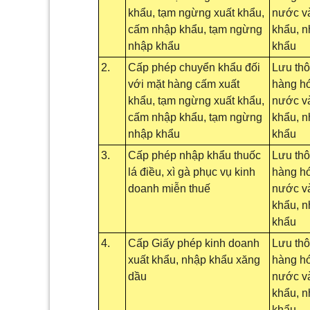
khẩu, tạm ngừng xuất khẩu,
nước và
cấm nhập khẩu, tạm ngừng
khẩu, 
nhập khẩu
khẩu
2.
Cấp phép chuyển khẩu đối
Lưu th
với mặt hàng cấm xuất
hàng hó
khẩu, tạm ngừng xuất khẩu,
nước và
cấm nhập khẩu, tạm ngừng
khẩu, 
nhập khẩu
khẩu
3.
Cấp phép nhập khẩu thuốc
Lưu th
lá điều, xì gà phục vụ kinh
hàng hó
doanh miễn thuế
nước và
khẩu, 
khẩu
4.
Cấp Giấy phép kinh doanh
Lưu th
xuất khẩu, nhập khẩu xăng
hàng hó
dầu
nước và
khẩu, 
khẩu