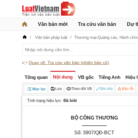
Văn bản mới
Tra cứu văn bản
Dự t
Văn bản pháp luật
Thương mại-Quảng cáo,
Hành chín
👉
Quay về: Tra cứu văn bản (phiên bản cũ)
Nội dung
Tổng quan
VB gốc
Tiếng Anh
Hiệu 
Lưu
Theo dõi VB
Ghi chú
Báo lỗi
Mục lục
Tình trạng hiệu lực:
Đã biết
BỘ CÔNG THƯƠNG
----------------
Số: 3907/QĐ-BCT