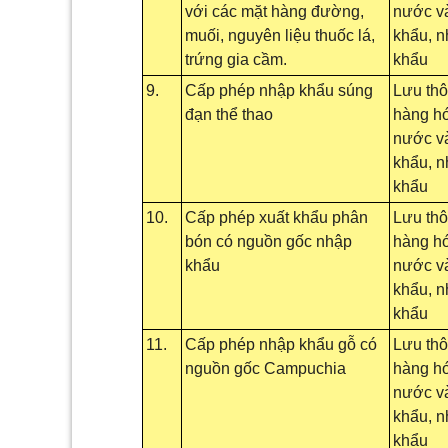
với các mặt hàng đường,
nước và
muối, nguyên liệu thuốc lá,
khẩu, 
trứng gia cầm.
khẩu
9.
Cấp phép nhập khẩu súng
Lưu th
đạn thể thao
hàng hó
nước và
khẩu, 
khẩu
10.
Cấp phép xuất khẩu phân
Lưu th
bón có nguồn gốc nhập
hàng hó
khẩu
nước và
khẩu, 
khẩu
11.
Cấp phép nhập khẩu gỗ có
Lưu th
nguồn gốc Campuchia
hàng hó
nước và
khẩu, 
khẩu