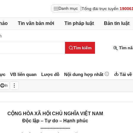
|
Danh mục
Tổng đài trực tuyến
19006
hảo
Tin văn bản mới
Tin pháp luật
Bản tin luật
h
Tìm kiếm
Tìm nâ
lực
VB liên quan
Lược đồ
Nội dung hợp nhất
Tải về
In
CỘNG HÒA XÃ HỘI CHỦ NGHĨA VIỆT NAM
Độc lập – Tự do – Hạnh phúc
--------------------