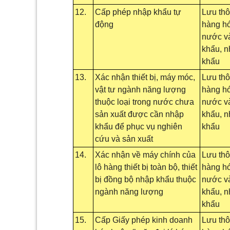
12.
Cấp phép nhập khẩu tự
Lưu th
động
hàng hó
nước và
khẩu, 
khẩu
13.
Xác nhận thiết bị, máy móc,
Lưu th
vật tư ngành năng lượng
hàng hó
thuộc loại trong nước chưa
nước và
sản xuất được cần nhập
khẩu, 
khẩu để phục vụ nghiên
khẩu
cứu và sản xuất
14.
Xác nhận về máy chính của
Lưu th
lô hàng thiết bị toàn bộ, thiết
hàng hó
bị đồng bộ nhập khẩu thuộc
nước và
ngành năng lượng
khẩu, 
khẩu
15.
Cấp Giấy phép kinh doanh
Lưu th