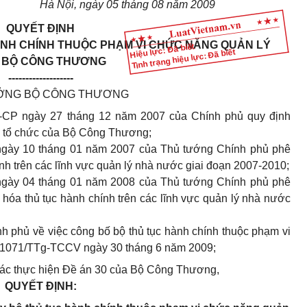
Hà Nội, ngày 05 tháng 08 năm 2009
QUYẾT ĐỊNH
ÀNH CHÍNH THUỘC PHẠM VI CHỨC NĂNG QUẢN LÝ
Hiệu lực: Đã biết
Tình trạng hiệu lực: Đã biết
 BỘ CÔNG THƯƠNG
-------------------
ỞNG BỘ CÔNG THƯƠNG
-CP ngày 27 tháng 12 năm 2007 của Chính phủ quy định
u tổ chức của Bộ Công Thương;
ngày 10 tháng 01 năm 2007 của Thủ tướng Chính phủ phê
nh trên các lĩnh vực quản lý nhà nước giai đoạn 2007-2010;
ngày 04 tháng 01 năm 2008 của Thủ tướng Chính phủ phê
hóa thủ tục hành chính trên các lĩnh vực quản lý nhà nước
 phủ về việc công bố bộ thủ tục hành chính thuộc phạm vi
ố 1071/TTg-TCCV ngày 30 tháng 6 năm 2009;
 tác thực hiện Đề án 30 của Bộ Công Thương,
QUYẾT ĐỊNH: