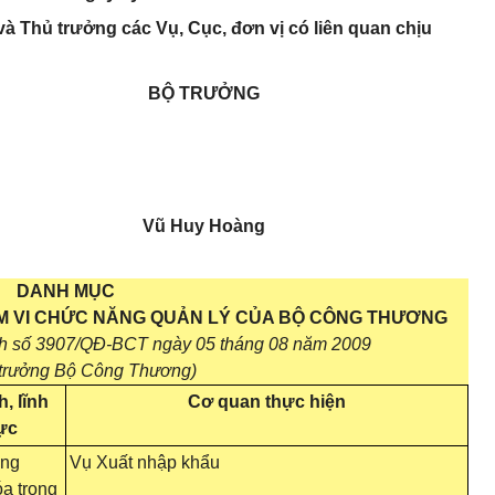
và Thủ trưởng các Vụ, Cục, đơn vị có liên quan chịu
BỘ TRƯỞNG
Vũ Huy Hoàng
DANH MỤC
M VI CHỨC NĂNG QUẢN LÝ CỦA BỘ CÔNG THƯƠNG
nh số 3907/QĐ-BCT ngày 05 tháng 08 năm 2009
trưởng Bộ Công Thương)
, lĩnh
Cơ quan thực hiện
ực
ông
Vụ Xuất nhập khẩu
a trong