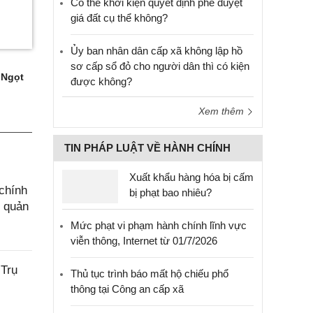
Có thể khởi kiện quyết định phê duyệt
giá đất cụ thể không?
Ủy ban nhân dân cấp xã không lập hồ
sơ cấp sổ đỏ cho người dân thì có kiện
 Ngọt
được không?
Xem thêm
TIN PHÁP LUẬT VỀ HÀNH CHÍNH
Xuất khẩu hàng hóa bị cấm
chính
bị phạt bao nhiêu?
g quản
Mức phạt vi phạm hành chính lĩnh vực
viễn thông, Internet từ 01/7/2026
 Trụ
Thủ tục trình báo mất hộ chiếu phổ
thông tại Công an cấp xã