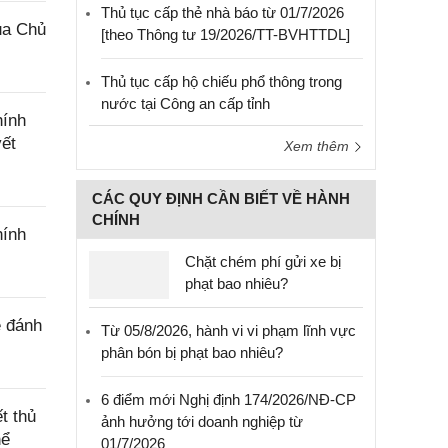
Thủ tục cấp thẻ nhà báo từ 01/7/2026
ủa Chủ
[theo Thông tư 19/2026/TT-BVHTTDL]
Thủ tục cấp hộ chiếu phổ thông trong
nước tại Công an cấp tỉnh
hính
yết
Xem thêm
CÁC QUY ĐỊNH CẦN BIẾT VỀ HÀNH
CHÍNH
hính
Chặt chém phí gửi xe bị
phạt bao nhiêu?
ê đánh
Từ 05/8/2026, hành vi vi phạm lĩnh vực
phân bón bị phạt bao nhiêu?
6 điểm mới Nghị định 174/2026/NĐ-CP
t thủ
ảnh hưởng tới doanh nghiệp từ
hể
01/7/2026