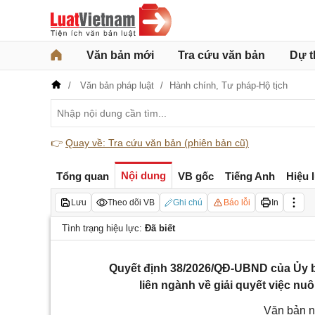
Văn bản mới
Tra cứu văn bản
Dự t
Văn bản pháp luật
Hành chính,
Tư pháp-Hộ tịch
👉
Quay về: Tra cứu văn bản (phiên bản cũ)
Nội dung
Tổng quan
VB gốc
Tiếng Anh
Hiệu 
Lưu
Theo dõi VB
Ghi chú
Báo lỗi
In
Tình trạng hiệu lực:
Đã biết
Quyết định 38/2026/QĐ-UBND của Ủy b
liên ngành về giải quyết việc nuô
Văn bản n