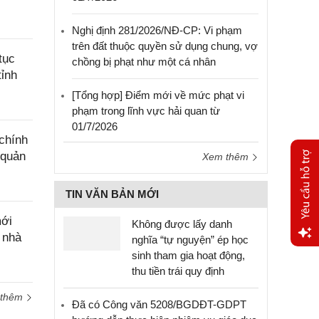
Nghị định 281/2026/NĐ-CP: Vi phạm
trên đất thuộc quyền sử dụng chung, vợ
tục
chồng bị phạt như một cá nhân
tỉnh
[Tổng hợp] Điểm mới về mức phạt vi
phạm trong lĩnh vực hải quan từ
01/7/2026
chính
 quản
Xem thêm
TIN VĂN BẢN MỚI
mới
Không được lấy danh
 nhà
nghĩa “tự nguyện” ép học
sinh tham gia hoạt động,
Yêu
thu tiền trái quy định
cầu
hỗ trợ
 thêm
Đã có Công văn 5208/BGDĐT-GDPT