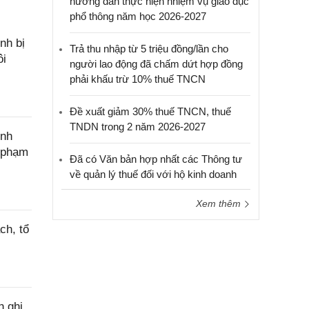
hướng dẫn thực hiện nhiệm vụ giáo dục
phổ thông năm học 2026-2027
nh bị
Trả thu nhập từ 5 triệu đồng/lần cho
ôi
người lao động đã chấm dứt hợp đồng
phải khấu trừ 10% thuế TNCN
Đề xuất giảm 30% thuế TNCN, thuế
TNDN trong 2 năm 2026-2027
ính
c phạm
Đã có Văn bản hợp nhất các Thông tư
về quản lý thuế đối với hộ kinh doanh
Xem thêm
ch, tổ
h ghi