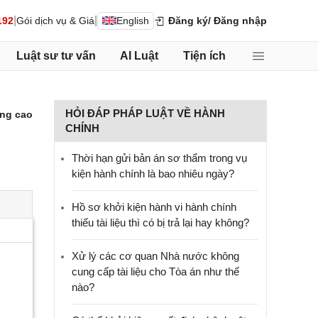
|
|
192
Gói dịch vụ & Giá
English
Đăng ký
/ Đăng nhập
Luật sư tư vấn
AI Luật
Tiện ích
HỎI ĐÁP PHÁP LUẬT VỀ HÀNH
ng cao
CHÍNH
Thời hạn gửi bản án sơ thẩm trong vụ
kiện hành chính là bao nhiêu ngày?
Hồ sơ khởi kiện hành vi hành chính
thiếu tài liệu thì có bị trả lại hay không?
Xử lý các cơ quan Nhà nước không
cung cấp tài liệu cho Tòa án như thế
nào?