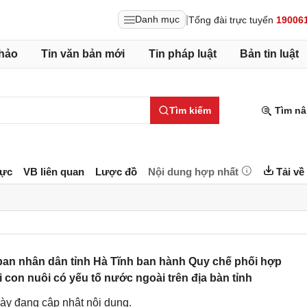
|
Danh mục
Tổng đài trực tuyến
19006
hảo
Tin văn bản mới
Tin pháp luật
Bản tin luật
Tìm kiếm
Tìm nâ
lực
VB liên quan
Lược đồ
Nội dung hợp nhất
Tải về
an nhân dân tỉnh Hà Tĩnh ban hành Quy chế phối hợp
i con nuôi có yếu tố nước ngoài trên địa bàn tỉnh
ày đang cập nhật nội dung.