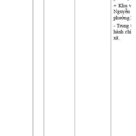
+ 
Khu 
vực
Nguy
ễn 
T
phường Bà
- 
T
rung 
tâ
hành 
chính
xã.