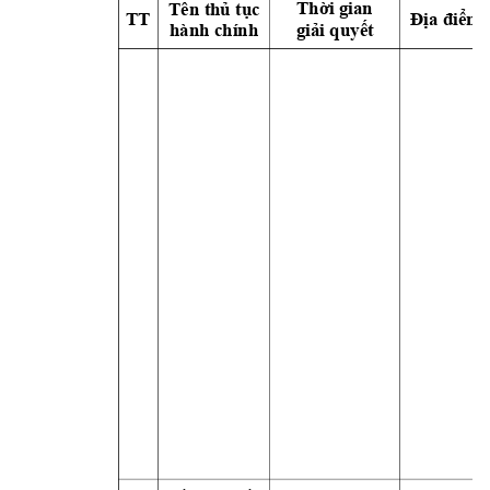
Th
ờ
i gian 
Tên thủ tụ
c 
TT
Địa điểm 
hành chính
giả
i quy
ết