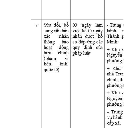
7
Sửa 
đổi, 
bổ
03 
ngày 
làm 
- 
T
rung 
tâ
sung 
văn 
bả
n 
việc 
kể 
từ 
ngày
hành 
chí
xác 
nhậ
n 
nhận 
được 
hồ
Thành 
ph
Minh: 
thông 
báo 
sơ 
đáp 
ứ
ng 
các
hoạt 
độ
ng 
quy 
định 
củ
a 
+ 
Khu 
vực
pháp luật
bưu 
chính 
Nguy
ễn 
(ph
ạm 
vi 
phường T
liên 
tỉnh, 
+ 
Khu 
vự
quố
c t
ế)
nhà 
T
rung
chính, 
đườ
phường 
Bì
+ 
Khu 
vực
Nguy
ễn 
T
phường Bà
-  T
rung 
t
vụ 
hành 
ch
cấp xã.