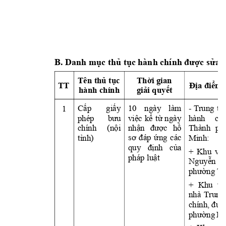
B. Danh mục thủ tụ
c hành chính được s
ửa đ
Tên thủ tụ
c 
Th
ờ
i gian 
TT
Địa điểm 
hành chính
giả
i quy
ết
Cấp 
giấ
y 
10 
ngày 
làm 
- 
T
rung 
tâ
1
phép 
bưu 
việc 
kể 
từ 
ngày
hành 
chí
chính 
(nộ
i 
nhận 
được 
hồ
Thành 
ph
tỉnh)
Minh: 
sơ 
đáp 
ứ
ng 
các
quy 
định 
củ
a 
+ 
Khu 
vực
pháp luật
Nguy
ễn 
phường T
+ 
Khu 
vự
nhà 
T
rung
chính, 
đườ
phường 
Bì