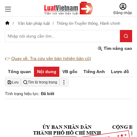
Đăng nhập
Văn bản pháp luật
Thông tin-Truyền thông,
Hành chính
Tìm nâng cao
👉
Quay về: Tra cứu văn bản (phiên bản cũ)
Tổng quan
Nội dung
VB gốc
Tiếng Anh
Lược đồ
Lưu
Tìm từ trong trang
Tình trạng hiệu lực:
Đã biết
Y BAN NHÂN DÂN
C
NG HÒ
Ủ
Ộ
THÀNH PH
 H
 C
HÍ MINH 
Đ
Ố
Ồ