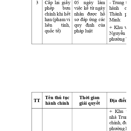
Cấp 
lại 
giấ
y 
05 
ngày 
làm 
- 
T
rung 
tâ
3
phép 
bưu 
việc 
kể 
từ 
ngày
hành 
chí
chính 
khi 
h
ế
t 
nhận 
được 
hồ
Thành 
ph
Minh: 
hạn 
(ph
ạm 
vi
sơ 
đáp 
ứ
ng 
các
liên 
tỉnh, 
quy 
định 
củ
a 
+ 
Khu 
vực
quố
c 
tế)
pháp luật
Nguy
ễn 
phường T
Th
ờ
i gian 
Tên thủ tụ
c 
TT
Địa điểm 
hành chính
giả
i quy
ết
+ 
Khu 
vự
nhà 
T
rung
chính, 
đườ
phường 
Bì