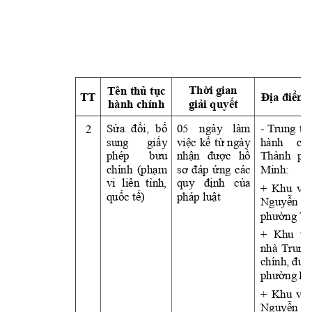
Th
ờ
i gian 
Tên thủ tụ
c 
TT
Địa điểm 
hành chính
giả
i quy
ết
2
Sửa 
đổi, 
bổ
05 
ngày 
làm 
- 
T
rung 
tâ
sung 
giấ
y 
việc 
kể 
từ 
ngày
hành 
chí
phép 
bưu 
nhận 
được 
hồ
Thành 
ph
Minh: 
chính 
(phạ
m 
sơ 
đáp 
ứ
ng 
các
vi 
liên 
tỉnh, 
quy 
định 
củ
a 
+ 
Khu 
vực
quố
c t
ế)
pháp luật
Nguy
ễn 
phường T
+ 
Khu 
vự
nhà 
T
rung
chính, 
đườ
phường 
Bì
+ 
Khu 
vực
Nguy
ễn 
T