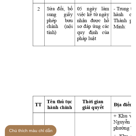
2
Sửa  đổi,  bổ 
05 
ngày 
làm 
- 
T
rung 
tâ
sung 
giấ
y 
việc 
kể 
từ 
ngày
hành 
chí
phép 
bưu 
nhận 
được 
hồ
Thành 
ph
chính 
(n
ộ
i 
sơ 
đáp 
ứ
ng 
các
Minh: 
tỉnh)
quy 
định 
củ
a 
pháp luật
Tên thủ tụ
c 
Th
ờ
i gian 
TT
Địa điểm 
hành chính
giả
i quy
ết
+ 
Khu 
vực
Nguy
ễn 
phường T
Chú thích màu chỉ dẫn