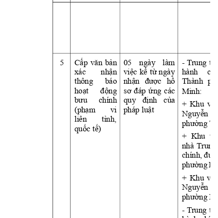
5
Cấp 
văn 
bả
n 
05 
ngày 
làm 
- 
T
rung 
tâ
xác 
nhậ
n 
việc 
kể 
từ 
ngày
hành 
chí
thông 
báo 
nhận 
được 
hồ
Thành 
ph
Minh: 
hoạt 
độ
ng 
sơ 
đáp 
ứ
ng 
các
bưu 
chính 
quy 
định 
củ
a 
+ 
Khu 
vực
pháp luật
(ph
ạm 
vi 
Nguy
ễn 
liên 
tỉnh, 
phường T
quố
c t
ế)
+ 
Khu 
vự
nhà 
T
rung
chính, 
đườ
phường 
Bì
+ 
Khu 
vực
Nguy
ễn 
T
phường Bà
- 
T
rung 
tâ