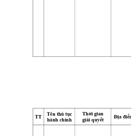
Th
ờ
i gian 
Tên thủ tụ
c 
TT
Địa điểm 
hành chính
giả
i quy
ết