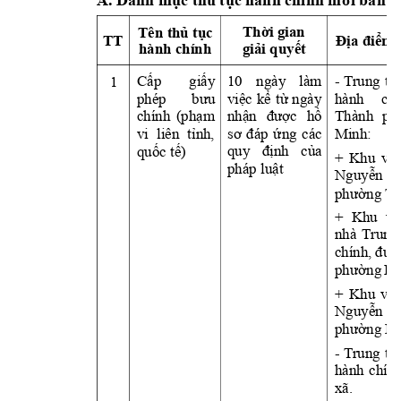
Th
ờ
i gian 
Tên thủ tụ
c 
TT
Địa điểm 
hành chính
giả
i quy
ết
1
Cấp 
giấ
y 
10 
ngày 
làm 
- 
T
rung 
tâ
phép 
bưu 
việc 
kể 
từ 
ngày
hành 
chí
chính 
(phạ
m 
nhận 
được 
hồ
Thành 
ph
vi 
liên 
tỉnh, 
sơ 
đáp 
ứ
ng 
các
Minh: 
quố
c t
ế)
quy 
định 
củ
a 
+ 
Khu 
vực
pháp luật
Nguy
ễn 
phường T
+ 
Khu 
vự
nhà 
T
rung
chính, 
đườ
phường 
Bì
+ 
Khu 
vực
Nguy
ễn 
T
phường Bà
- 
T
rung 
tâ
hành 
chính
xã.