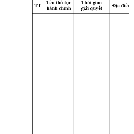
Tên thủ tụ
c 
Th
ờ
i gian 
TT
Địa điểm 
hành chính
giả
i quy
ết