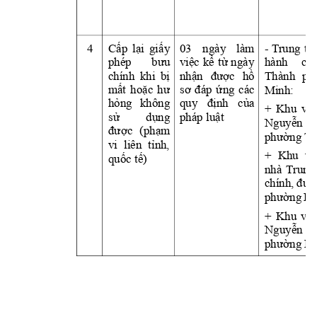
4
Cấp 
lại 
giấ
y 
03 
ngày 
làm 
- 
T
rung 
tâ
phép 
bưu 
việc 
kể 
từ 
ngày
hành 
chí
chính 
khi 
bị 
nhận 
được 
hồ
Thành 
ph
Minh: 
mất 
hoặc 
hư
sơ 
đáp 
ứ
ng 
các
hỏng 
khôn
g 
quy 
định 
củ
a 
+ 
Khu 
vực
pháp luật
sử 
dụng 
Nguy
ễn 
được 
(phạ
m 
phường T
vi 
liên 
tỉnh, 
+ 
Khu 
vự
quố
c t
ế)
nhà 
T
rung
chính, 
đườ
phường 
Bì
+ 
Khu 
vực
Nguy
ễn 
T
phường Bà