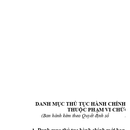
DANH MỤ
C 
THỦ TỤC
 HÀNH CHÍNH 
THU
ỘC PHẠ
M 
VI CHỨC
(
Ban
 hành k
èm
 theo Q
uyế
t đ
ịnh số             /
Q
A. Danh mục 
th
ủ 
tục hành chính mới ban h