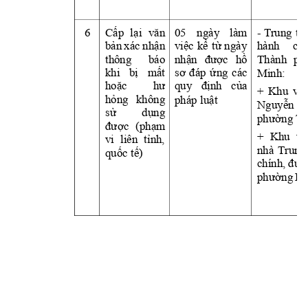
6
Cấp 
lại 
văn 
05 
ngày 
làm 
- 
T
rung 
tâ
bản 
xác 
nhậ
n 
việc 
kể 
từ 
ngày
hành 
chí
thông 
báo
nhận 
được 
hồ
Thành 
ph
khi 
bị 
mấ
t 
sơ 
đáp 
ứ
ng 
các
Minh: 
hoặc 
hư 
quy 
định 
củ
a 
+ 
Khu 
vực
pháp luật
hỏng 
khôn
g 
Nguy
ễn 
sử 
dụng 
phường T
được 
(phạ
m 
+ 
Khu 
vự
vi 
liên 
tỉnh, 
nhà 
T
rung
quố
c t
ế)
chính, 
đườ
phường 
Bì