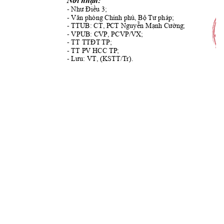
n:
Nơi nhậ
- 
u 3; 
Như Điề
- V
, B
; 
ăn phòng Chính phủ
ộ
Tư pháp
- TTUB: CT, PC
T Nguy
n M
ng
; 
ễ
ạnh Cườ
- VPUB: CV
P, PCVP/VX; 
- 
TP
; 
TT TTĐT
- TT PV H
CC TP; 
- 
VT, (KSTT/T
r).
Lưu: 