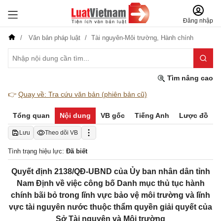
Đăng nhập
Văn bản pháp luật
Tài nguyên-Môi trường,
Hành chính
Tìm nâng cao
👉
Quay về: Tra cứu văn bản (phiên bản cũ)
Tổng quan
Nội dung
VB gốc
Tiếng Anh
Lược đồ
Lưu
Theo dõi VB
Tình trạng hiệu lực:
Đã biết
Quyết định 2138/QĐ-UBND của Ủy ban nhân dân tỉnh
Nam Định về việc công bố Danh mục thủ tục hành
chính bãi bỏ trong lĩnh vực bảo vệ môi trường và lĩnh
vực tài nguyên nước thuộc thẩm quyền giải quyết của
Sở Tài nguyên và Môi trường