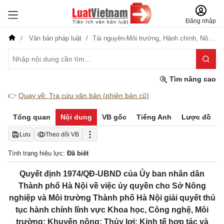
Đăng nhập
Văn bản pháp luật
Tài nguyên-Môi trường,
Hành chính,
Nông nghiệp-Lâm nghiệp
Tìm nâng cao
👉
Quay về: Tra cứu văn bản (phiên bản cũ)
Tổng quan
Nội dung
VB gốc
Tiếng Anh
Lược đồ
Lưu
Theo dõi VB
Tình trạng hiệu lực:
Đã biết
Quyết định 1974/QĐ-UBND của Ủy ban nhân dân
Thành phố Hà Nội về việc ủy quyền cho Sở Nông
nghiệp và Môi trường Thành phố Hà Nội giải quyết thủ
tục hành chính lĩnh vực Khoa học, Công nghệ, Môi
trường; Khuyến nông; Thủy lợi; Kinh tế hợp tác và