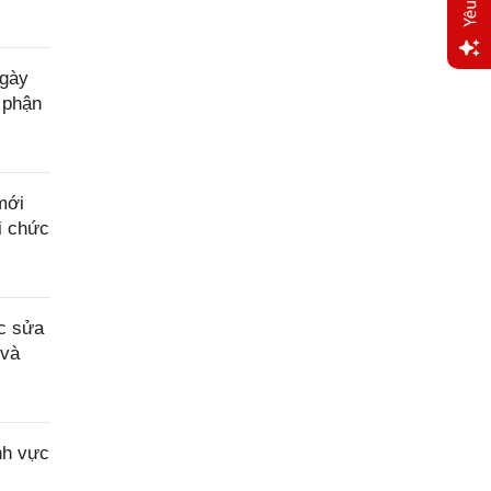
ngày
Yêu
 phận
cầu
hỗ trợ
mới
i chức
c sửa
 và
nh vực