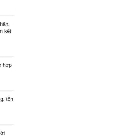
hăn,
m kết
n hợp
g, tôn
ới