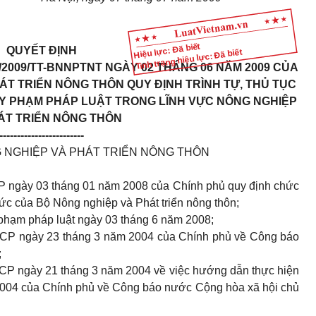
Hiệu lực: Đã biết
QUYẾT ĐỊNH
Tình trạng hiệu lực: Đã biết
/2009/TT-BNNPTNT NGÀY 02 THÁNG 06 NĂM 2009 CỦA
T TRIỂN NÔNG THÔN QUY ĐỊNH TRÌNH TỰ, THỦ TỤC
Y PHẠM PHÁP LUẬT TRONG LĨNH VỰC NÔNG NGHIỆP
ÁT TRIỂN NÔNG THÔN
------------------------
NGHIỆP VÀ PHÁT TRIỂN NÔNG THÔN
P ngày 03 tháng 01 năm 2008 của Chính phủ quy định chức
ức của Bộ Nông nghiệp và Phát triển nông thôn;
phạm pháp luật ngày 03 tháng 6 năm 2008;
-CP ngày 23 tháng 3 năm 2004 của Chính phủ về Công báo
;
CP ngày 21 tháng 3 năm 2004 về việc hướng dẫn thực hiện
2004 của Chính phủ về Công báo nước Cộng hòa xã hội chủ