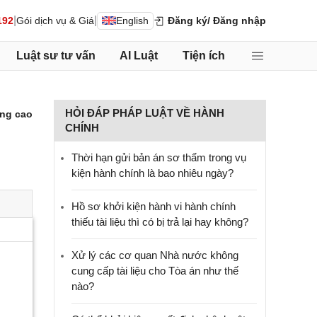
|
|
192
Gói dịch vụ & Giá
English
Đăng ký
/ Đăng nhập
Luật sư tư vấn
AI Luật
Tiện ích
HỎI ĐÁP PHÁP LUẬT VỀ HÀNH
ng cao
CHÍNH
Thời hạn gửi bản án sơ thẩm trong vụ
kiện hành chính là bao nhiêu ngày?
Hồ sơ khởi kiện hành vi hành chính
thiếu tài liệu thì có bị trả lại hay không?
Xử lý các cơ quan Nhà nước không
cung cấp tài liệu cho Tòa án như thế
nào?