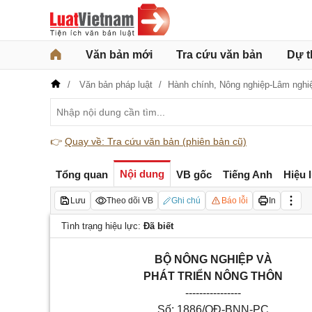
Văn bản mới
Tra cứu văn bản
Dự t
Văn bản pháp luật
Hành chính,
Nông nghiệp-Lâm nghi
👉
Quay về: Tra cứu văn bản (phiên bản cũ)
Nội dung
Tổng quan
VB gốc
Tiếng Anh
Hiệu 
Lưu
Theo dõi VB
Ghi chú
Báo lỗi
In
Tình trạng hiệu lực:
Đã biết
BỘ NÔNG NGHIỆP VÀ
PHÁT TRIỂN NÔNG THÔN
----------------
Số: 1886/QĐ-BNN-PC