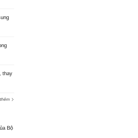
sung
ong
 thay
 thêm
của Bộ