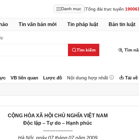
|
Danh mục
Tổng đài trực tuyến
19006
hảo
Tin văn bản mới
Tin pháp luật
Bản tin luật
ệp
Tìm kiếm
Tìm nâ
lực
VB liên quan
Lược đồ
Nội dung hợp nhất
Tải về
CỘNG HÒA XÃ HỘI CHỦ NGHĨA VIỆT NAM
Độc lập – Tự do – Hạnh phúc
-------------------
Hà Nội, ngày 07 tháng 07 năm 2009