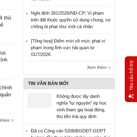
Nghị định 281/2026/NĐ-CP: Vi phạm
t thủ
trên đất thuộc quyền sử dụng chung, vợ
hể
chồng bị phạt như một cá nhân
[Tổng hợp] Điểm mới về mức phạt vi
phạm trong lĩnh vực hải quan từ
tục
01/7/2026
tỉnh
Xem thêm
TIN VĂN BẢN MỚI
chính
 quản
Không được lấy danh
nghĩa “tự nguyện” ép học
Yêu
sinh tham gia hoạt động,
cầu
thu tiền trái quy định
hỗ trợ
 thêm
Đã có Công văn 5208/BGDĐT-GDPT