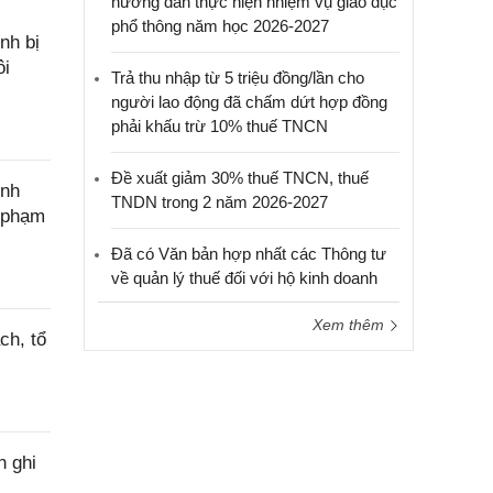
hướng dẫn thực hiện nhiệm vụ giáo dục
phổ thông năm học 2026-2027
nh bị
ôi
Trả thu nhập từ 5 triệu đồng/lần cho
người lao động đã chấm dứt hợp đồng
phải khấu trừ 10% thuế TNCN
Đề xuất giảm 30% thuế TNCN, thuế
ính
TNDN trong 2 năm 2026-2027
c phạm
Đã có Văn bản hợp nhất các Thông tư
về quản lý thuế đối với hộ kinh doanh
Xem thêm
ch, tổ
h ghi