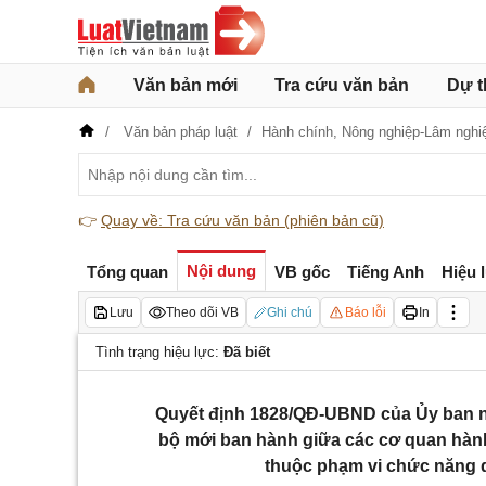
Văn bản mới
Tra cứu văn bản
Dự t
Văn bản pháp luật
Hành chính,
Nông nghiệp-Lâm nghi
👉
Quay về: Tra cứu văn bản (phiên bản cũ)
Nội dung
Tổng quan
VB gốc
Tiếng Anh
Hiệu 
Lưu
Theo dõi VB
Ghi chú
Báo lỗi
In
Tình trạng hiệu lực:
Đã biết
Quyết định 1828/QĐ-UBND của Ủy ban n
bộ mới ban hành giữa các cơ quan hành 
thuộc phạm vi chức năng 