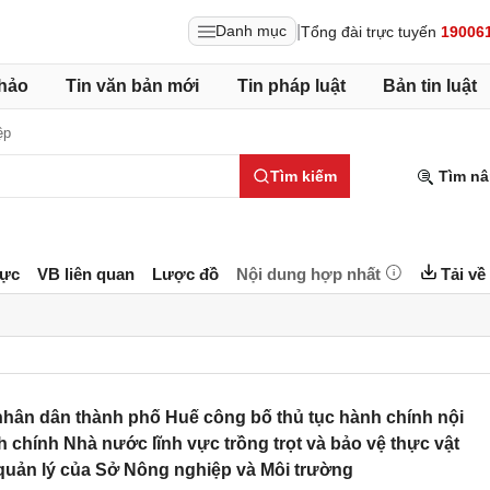
|
Danh mục
Tổng đài trực tuyến
19006
hảo
Tin văn bản mới
Tin pháp luật
Bản tin luật
ệp
Tìm kiếm
Tìm nâ
lực
VB liên quan
Lược đồ
Nội dung hợp nhất
Tải về
hân dân thành phố Huế công bố thủ tục hành chính nội
chính Nhà nước lĩnh vực trồng trọt và bảo vệ thực vật
quản lý của Sở Nông nghiệp và Môi trường