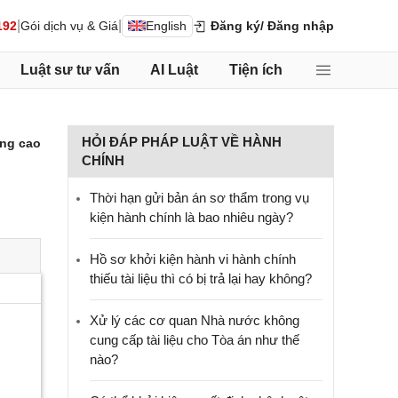
|
|
192
Gói dịch vụ & Giá
English
Đăng ký
/ Đăng nhập
Luật sư tư vấn
AI Luật
Tiện ích
HỎI ĐÁP PHÁP LUẬT VỀ HÀNH
ng cao
CHÍNH
Thời hạn gửi bản án sơ thẩm trong vụ
kiện hành chính là bao nhiêu ngày?
Hồ sơ khởi kiện hành vi hành chính
thiếu tài liệu thì có bị trả lại hay không?
Xử lý các cơ quan Nhà nước không
cung cấp tài liệu cho Tòa án như thế
nào?