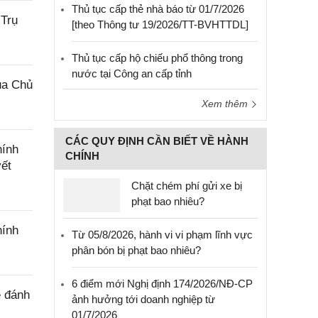
Thủ tục cấp thẻ nhà báo từ 01/7/2026
 Trụ
[theo Thông tư 19/2026/TT-BVHTTDL]
Thủ tục cấp hộ chiếu phổ thông trong
nước tại Công an cấp tỉnh
ủa Chủ
Xem thêm
CÁC QUY ĐỊNH CẦN BIẾT VỀ HÀNH
hính
CHÍNH
yết
Chặt chém phí gửi xe bị
phạt bao nhiêu?
hính
Từ 05/8/2026, hành vi vi phạm lĩnh vực
phân bón bị phạt bao nhiêu?
6 điểm mới Nghị định 174/2026/NĐ-CP
ê đánh
ảnh hưởng tới doanh nghiệp từ
01/7/2026