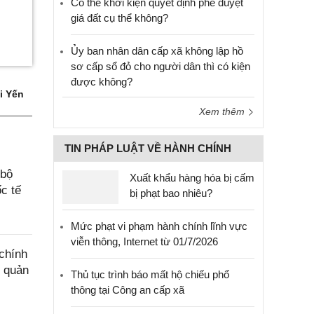
Có thể khởi kiện quyết định phê duyệt
giá đất cụ thể không?
Ủy ban nhân dân cấp xã không lập hồ
sơ cấp sổ đỏ cho người dân thì có kiện
được không?
i Yến
Xem thêm
TIN PHÁP LUẬT VỀ HÀNH CHÍNH
 bộ
Xuất khẩu hàng hóa bị cấm
c tế
bị phạt bao nhiêu?
Mức phạt vi phạm hành chính lĩnh vực
viễn thông, Internet từ 01/7/2026
chính
g quản
Thủ tục trình báo mất hộ chiếu phổ
thông tại Công an cấp xã