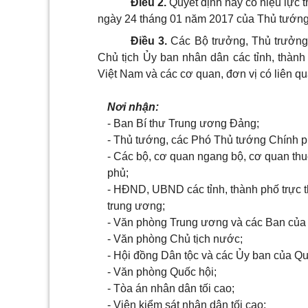
Điều 2.
Quyết định này có hiệu lực t
ngày 24 tháng 01 năm 2017 của Thủ
tướng
Điều 3.
Các Bộ trưởng, Thủ trưởng
Chủ tịch Ủy ban nhân dân các tỉnh, thành
Việt Nam và các cơ quan, đơn vị có liên qu
Nơi nhận:
- Ban Bí thư Trung ương Đảng;
- Thủ tướng, các Phó Thủ tướng Chính p
- Các bộ, cơ quan ngang bộ, cơ quan th
phủ;
- HĐND, UBND các
tỉnh
, thành phố trực 
trung ương;
- Văn phòng Trung ương
và
các Ban củ
- Văn phòng Chủ tịch nước;
- Hội đồng
Dân
tộc và các Ủy ban của Qu
- Văn phòng Quốc hội;
- Tòa án nhân dân tối cao;
- Viện kiểm sát nhân dân tối cao;