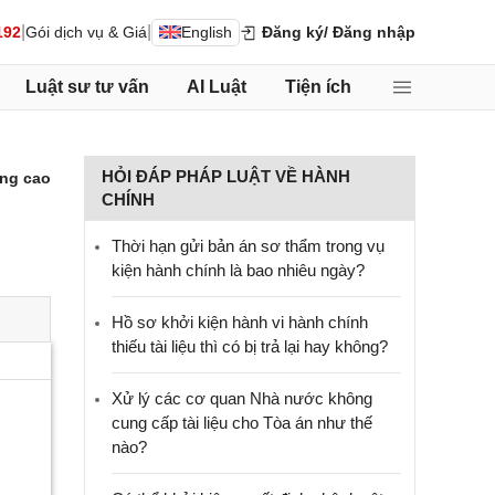
|
|
192
Gói dịch vụ & Giá
English
Đăng ký
/ Đăng nhập
Luật sư tư vấn
AI Luật
Tiện ích
HỎI ĐÁP PHÁP LUẬT VỀ HÀNH
ng cao
CHÍNH
Thời hạn gửi bản án sơ thẩm trong vụ
kiện hành chính là bao nhiêu ngày?
Hồ sơ khởi kiện hành vi hành chính
thiếu tài liệu thì có bị trả lại hay không?
Xử lý các cơ quan Nhà nước không
cung cấp tài liệu cho Tòa án như thế
nào?