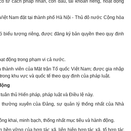
ó tư cách pháp nhân, con dấu, tài khoản riêng, hoạt động
 Việt Nam đặt tại thành phố Hà Nội - Thủ đô nước Cộng hòa
ó biểu tượng riêng, được đăng ký bản quyền theo quy định
oạt động trong phạm
vi cả nước.
à thành viên của Mặt trận Tổ quốc Việt Nam; được gia nhập
rong khu vực và quốc tế theo quy định của pháp luật.
 động
uân thủ Hiến pháp, pháp luật và Điều lệ này.
, thường xuyên của Đảng, sự quản lý thống nhất của Nhà
ông khai, minh bạch, thống nhất mục tiêu và hành động.
iển bền vững của hợp tác xã, liên hiệp hợp tác xã, tổ hợp tác