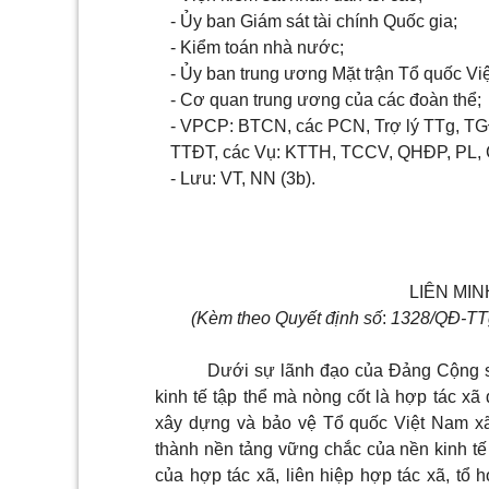
- Ủy ban Giám sát tài chính Quốc gia;
- Kiểm toán nhà nước;
- Ủy ban trung ương Mặt trận Tổ quốc Vi
- Cơ quan trung ương của các đoàn thể;
- VPCP: BTCN, các PCN, Trợ lý TTg, T
TTĐT, các Vụ: KTTH, TCCV, QHĐP, PL,
- Lưu: VT, NN (3b).
LIÊN MIN
(Kèm theo
Quyết
định số
:
1
328
/QĐ-TT
Dưới sự lãnh đạo của Đảng Cộng 
kinh tế tập thể mà nòng cốt là hợp tác xã
xây dựng và bảo vệ Tổ quốc Việt Nam xã
thành nền tảng vững chắc của nền kinh tế
của hợp tác xã, liên hiệp hợp tác xã, tổ 