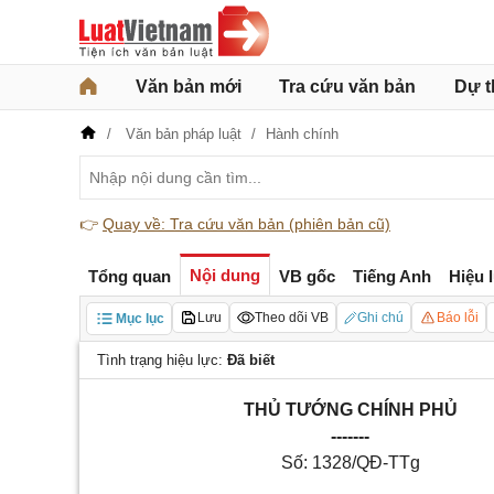
Văn bản mới
Tra cứu văn bản
Dự t
Văn bản pháp luật
Hành chính
👉
Quay về: Tra cứu văn bản (phiên bản cũ)
Nội dung
Tổng quan
VB gốc
Tiếng Anh
Hiệu 
Lưu
Theo dõi VB
Ghi chú
Báo lỗi
Mục lục
Tình trạng hiệu lực:
Đã biết
THỦ TƯỚNG CHÍNH PHỦ
-------
Số:
1328/QĐ-TTg