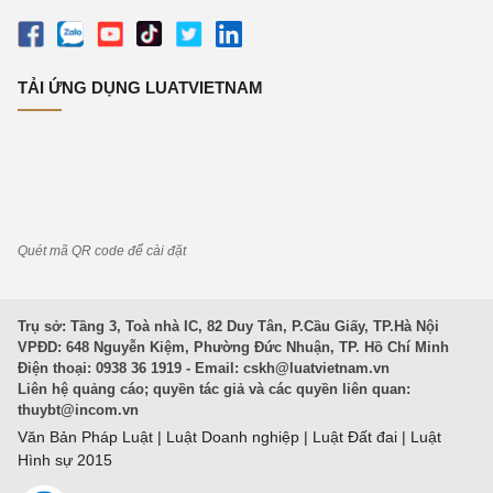
TẢI ỨNG DỤNG LUATVIETNAM
Quét mã QR code để cài đặt
Trụ sở: Tầng 3, Toà nhà IC, 82 Duy Tân, P.Cầu Giấy, TP.Hà Nội
VPĐD: 648 Nguyễn Kiệm, Phường Đức Nhuận, TP. Hồ Chí Minh
Điện thoại: 0938 36 1919 - Email:
cskh@luatvietnam.vn
Liên hệ quảng cáo; quyền tác giả và các quyền liên quan:
thuybt@incom.vn
Văn Bản Pháp Luật
|
Luật Doanh nghiệp
|
Luật Đất đai
|
Luật
Hình sự 2015