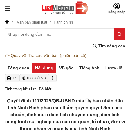
Đăng nhập
Văn bản pháp luật
Hành chính
Tìm nâng cao
👉
Quay về: Tra cứu văn bản (phiên bản cũ)
Tổng quan
Nội dung
VB gốc
Tiếng Anh
Lược đồ
Lưu
Theo dõi VB
Tình trạng hiệu lực:
Đã biết
Quyết định 117/2025/QĐ-UBND của Ủy ban nhân dân
tỉnh Ninh Bình phân cấp thẩm quyền quyết định tiêu
chuẩn, định mức diện tích chuyên dùng, diện tích
công trình sự nghiệp của các cơ quan, tổ chức, đơn vị
thuộc phạm vi quản lý của tỉnh Ninh Bình