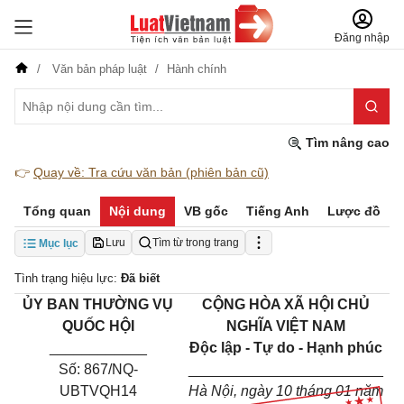
Đăng nhập
Văn bản pháp luật
Hành chính
Tìm nâng cao
👉
Quay về: Tra cứu văn bản (phiên bản cũ)
Tổng quan
Nội dung
VB gốc
Tiếng Anh
Lược đồ
Lưu
Tìm từ trong trang
Mục lục
Tình trạng hiệu lực:
Đã biết
ỦY BAN THƯỜNG VỤ
CỘNG HÒA XÃ HỘI CHỦ
QUỐC HỘI
NGHĨA VIỆT NAM
____________
Độc lập - Tự do - Hạnh phúc
Số: 867/NQ-
________________________
UBTVQH14
Hà Nội, ngày 10 tháng 01 năm