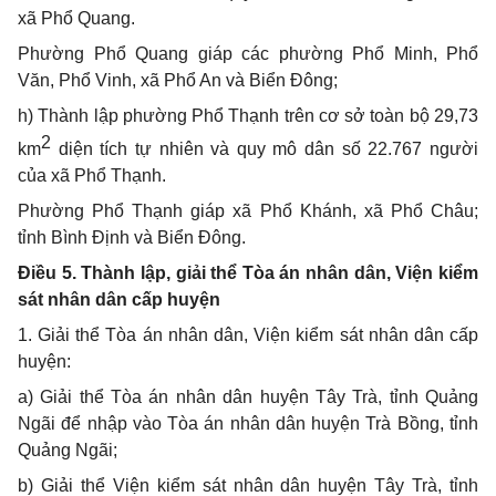
xã Phổ Quang.
Phường Phổ Quang giáp các phường Phổ Minh, Phổ
Văn, Phổ Vinh, xã Phổ An và Biển Đông;
h) Thành lập phường Phổ Thạnh trên cơ sở toàn bộ 29,73
2
km
diện tích tự nhiên và quy mô dân số 22.767 người
của xã Phổ Thạnh.
Phường Phổ Thạnh giáp xã Phổ Khánh, xã Phổ Châu;
tỉnh Bình Định và Biển Đông.
Điều 5. Thành lập, giải thể Tòa án nhân dân, Viện kiểm
sát nhân dân cấp huyện
1. Giải thể Tòa
án nhân
dân, Viện kiểm sát nhân dân cấp
huyện:
a) Giải
thể Tòa án nhân dân huyện
Tây Trà, t
ỉ
nh Quảng
Ngãi để nhập vào Tòa án nhân
dân huyện Trà Bồng,
t
ỉ
nh
Quảng Ngãi;
b) Giải
thể Vi
ện ki
ể
m s
á
t nhân dân huyện Tây Trà, tỉnh