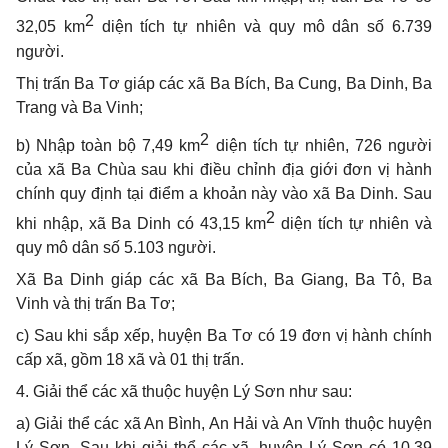
2
32,05 km
diện tích tự nhiên và quy mô dân số 6.739
người.
Thị trấn Ba Tơ giáp các xã Ba Bích, Ba Cung, Ba Dinh, Ba
Trang và Ba Vinh;
2
b) Nhập toàn bộ 7,49 km
diện tích tự nhiên, 726 người
của xã Ba Chùa sau khi điều chỉnh địa giới đơn vị hành
chính quy định tại điểm a khoản này vào xã Ba Dinh. Sau
2
khi nhập, xã Ba Dinh có 43,15 km
diện tích tự nhiên và
quy mô dân số 5.103 người.
Xã Ba Dinh giáp các xã Ba Bích, Ba Giang, Ba Tô, Ba
Vinh và thị trấn Ba Tơ;
c) Sau khi sắp xếp, huyện Ba Tơ có 19 đơn vị hành chính
cấp xã, gồm 18 xã và 01 thị trấn.
4. Giải thể các xã thuộc huyện Lý Sơn như sau:
a) Giải thể các xã An Bình, An Hải và An Vĩnh thuộc huyện
Lý Sơn. Sau khi giải thể các xã, huyện Lý Sơn có 10,39