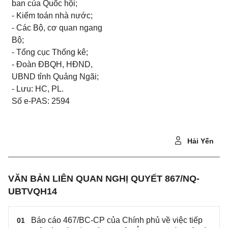
ban của Quốc hội;
- Kiểm toán nhà nước;
- Các Bộ, cơ quan ngang
Bộ;
- Tổng cục Thống kê;
- Đoàn ĐBQH, HĐND,
U
BND t
ỉ
nh Quảng Ngãi;
- Lưu: HC, PL.
Số e-PAS: 2594
Hải Yến
VĂN BẢN LIÊN QUAN NGHỊ QUYẾT 867/NQ-
UBTVQH14
Báo cáo 467/BC-CP của Chính phủ về việc tiếp
01