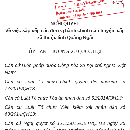
2020
Hiệu lực: Đã biết
Tình trạng hiệu lực: Đã biết
NGHỊ QUYẾT
Về việc sắp xếp các đơn vị hành chính cấp huyện, cấp
xã thuộc tỉnh Quảng Ngãi
___________
ỦY BAN THƯỜNG VỤ QUỐC HỘI
Căn cứ
Hiến pháp
nước Cộng hòa xã hội chủ nghĩa Việt
Nam;
Căn cứ
Luật Tổ chức chính
quyền địa phương số
77/2015/QH13;
Căn
cứ Luật Tổ chức Tòa án
nhân dân số 62/2014/QH13;
Căn cứ Lu
ậ
t Tổ
chức Viện
kiểm sát nhân dân số
63/2014/QH13;
Căn cứ Nghị quyết số 1211/2016/UBTVQH13 ngày 25