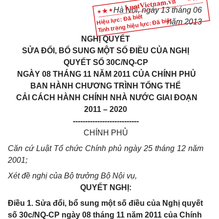
Hà Nội, ngày
13
tháng 0
6
Hiệu lực: Đã biết
Tình trạng hiệu lực: Đã biết
năm 201
3
NGHỊ QUYẾT
SỬA ĐỔI, BỔ SUNG MỘT SỐ ĐIỀU CỦA NGHỊ
QUYẾT SỐ 30C/NQ-CP
NGÀY 08 THÁNG 11 NĂM 2011 CỦA CHÍNH PHỦ
BAN HÀNH CHƯƠNG TRÌNH TỔNG THỂ
CẢI CÁCH HÀNH CHÍNH NHÀ NƯỚC GIAI ĐOẠN
2011 – 2020
---------------------------
CHÍNH PHỦ
C
ă
n cứ Luật Tổ chức Chính phủ ngày 25 tháng 12 năm
2001;
Xét đề nghị của Bộ trưởng Bộ Nội vụ,
QUYẾT NGHỊ:
Điều 1. Sửa đổi, bổ sung một số điều của Nghị quyết
số 30c/NQ-CP ngày 08 tháng 11 năm 2011 của Chính