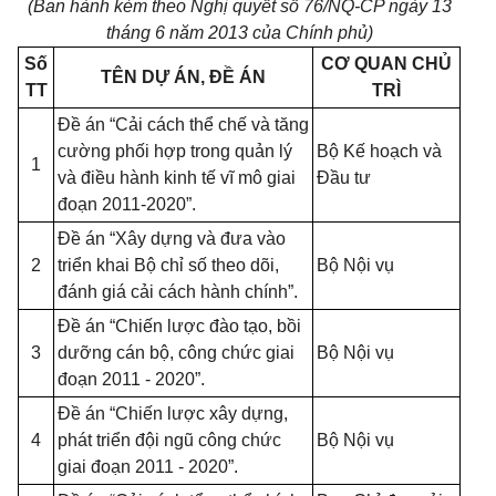
(Ban hành kèm theo Nghị quyết số 76/NQ-CP ngày 13
tháng 6 năm 2013 của Chính phủ)
Số
CƠ QUAN CHỦ
TÊN DỰ ÁN, ĐỀ ÁN
TT
TRÌ
Đề án “Cải cách thể chế và tăng
cường phối hợp trong quản lý
Bộ Kế hoạch và
1
và điều hành kinh tế vĩ mô giai
Đầu tư
đoạn 2011-2020”.
Đề án “Xây dựng và đưa vào
2
triển khai Bộ chỉ số theo dõi,
Bộ Nội vụ
đánh giá cải cách hành chính”.
Đề án “Chiến lược đào tạo, bồi
3
dưỡng cán bộ, công chức giai
Bộ Nội vụ
đoạn 2011 - 2020”.
Đề án “Chiến lược xây dựng,
4
phát triển đội ngũ công chức
Bộ Nội vụ
giai đoạn 2011 - 2020”.