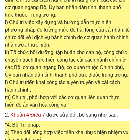
cơ quan ngang Bộ, Ủy ban nhân dân tỉnh, thành phố
trực thuộc Trung ương;
i) Chủ trì việc xây dựng và hướng dẫn thực hiện
phương pháp đo lường mức độ hài lòng của cá nhân, tổ
chức đối với dịch vụ hành chính do cơ quan hành chính
nhà nước thực hiện;
k) Tổ chức bồi dưỡng, tập huấn cho cán bộ, công chức
chuyên trách thực hiện công tác cải cách hành chính ở
các Bộ, cơ quan ngang Bộ, cơ quan thuộc Chính phủ,
Ủy ban nhân dân tỉnh, thành phố trực thuộc trung ương;
l) Chủ trì triển khai công tác tuyên truyền về cải cách
hành chính;
m) Chủ trì, phối hợp với các cơ quan liên quan thực
hiện đề án văn hóa công vụ."
2.
Khoản 4 Điều 7
được sửa đổi, bổ sung như sau:
"4. Bộ Tư pháp:
a) Theo dõi, tổng hợp việc triển khai thực hiện nhiệm vụ
cải cách thể chế;