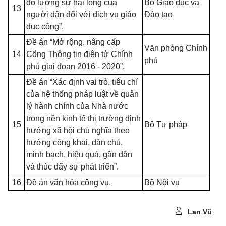
đo lường sự hài lòng của
Bộ Giáo dục và
13
người dân đối với dịch vụ giáo
Đào tạo
dục công”.
Đề án “Mở rộng, nâng cấp
Văn phòng Chính
14
Cổng Thông tin điện tử Chính
phủ
phủ giai đoạn 2016 - 2020”.
Đề án “Xác định vai trò, tiêu chí
của hệ thống pháp luật về quản
lý hành chính của Nhà nước
trong nền kinh tế thị trường định
15
Bộ Tư pháp
hướng xã hội chủ nghĩa theo
hướng công khai, dân chủ,
minh bạch, hiệu quả, gần dân
và thúc đẩy sự phát triển”.
16
Đề án văn hóa công vụ.
Bộ Nội vụ
Lan Vũ