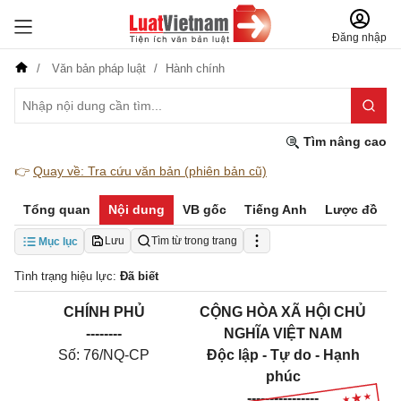
Đăng nhập
Văn bản pháp luật
Hành chính
Tìm nâng cao
👉
Quay về: Tra cứu văn bản (phiên bản cũ)
Tổng quan
Nội dung
VB gốc
Tiếng Anh
Lược đồ
Lưu
Tìm từ trong trang
Mục lục
Tình trạng hiệu lực:
Đã biết
CHÍNH PHỦ
CỘNG HÒA XÃ HỘI CHỦ
--------
NGHĨA VIỆT NAM
Số: 76/NQ-CP
Độc lập - Tự do - Hạnh
phúc
----------------