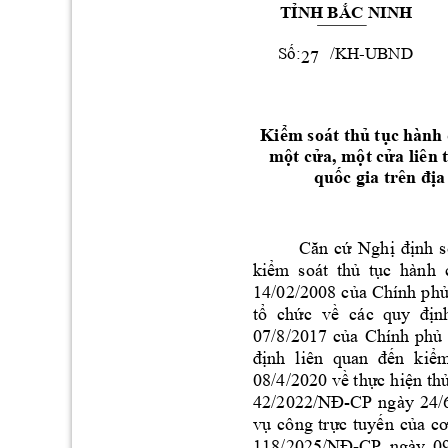
TỈNH BẮC NINH
      /KH-UBND
Số: 
27
Kiểm soát thủ tục h
ành 
iên 
một cửa, m
ột cửa l
 t
quốc gia
rên địa
Căn 
cứ
Nghị 
định 
s
kiểm 
soát  thủ 
tục 
hành  
14/02/20
08 
của 
Chính 
p
hủ
tổ 
chức 
về 
các 
quy 
địn
07/8/2017 
của 
Chính 
phủ 
định 
liên 
quan 
đến 
k
iểm
08/4/2020 về thực h
iện thủ
-
42/2022/NĐ
CP 
ngày 
24/
vụ 
công 
t
rực 
tuyến 
của 
cơ
118/
-
2025/NĐ
CP 
ngày 
0