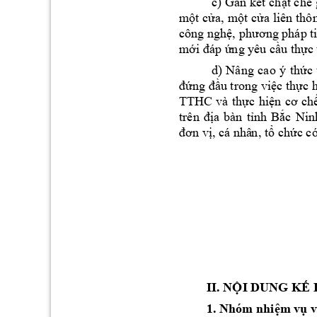
c) 
Gắn 
kết 
chặt chẽ 
một cửa, 
một cửa 
liên 
thô
công nghệ, ph
ương pháp ti
mới đáp ứng y
êu
 cầu thực 
d) 
Nâng 
cao 
ý 
thức 
đứng đầu trong việc thực 
TTHC 
v
à 
t
hực 
hiện 
cơ 
chế
trên 
địa 
bàn 
tỉnh 
Bắc 
Ninh
đơn vị, cá nhâ
n
, tổ chức có
II. 
DUN
G 
NỘI
KẾ
1. 
Nhóm nhiệm
 vụ v