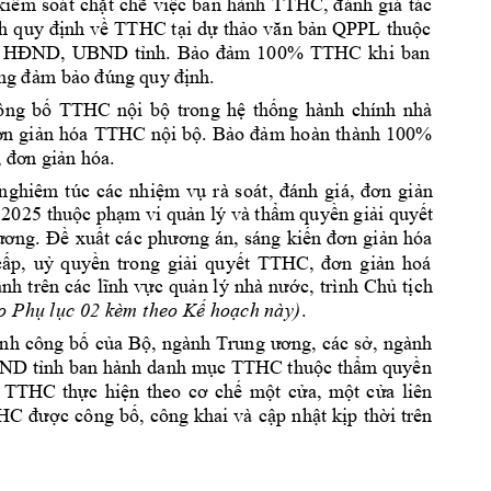
kiểm 
soát 
chặt 
chẽ 
việc 
ban 
hành 
TTHC, 
đánh 
giá 
t
ác 
h 
quy 
định 
về 
TTHC 
tại 
dự 
thảo 
văn 
bản 
QPPL
thuộc 
 
HĐND, 
UBND 
tỉnh. 
Bảo 
đảm 
10
0% 
TTHC 
kh
i 
ban 
ng
đảm bảo đúng quy
 đị
nh.
ông 
bố 
TTHC 
nội
bộ 
trong 
hệ 
thống 
hành 
chính 
nhà 
àn 
th
ành 
100% 
ơn 
giản 
hóa 
TTHC 
nội 
b
ộ. 
Bảo 
đảm 
ho
.
, đ
ơn giản hóa
n
ghi
êm 
t
úc 
các 
nh
iệm 
v
ụ
r
à 
so
át
, 
đánh
gi
á,
đơn
gi
ản 
 2
025
thuộc phạm
 vi
quản lý và thẩm
 quyền
giải quyết
g.
ươn
Đề 
xuất 
các 
p
hương 
án,
sáng 
kiến 
đơn 
giản 
hóa 
cấp, 
uỷ 
q
uyền 
trong 
giải 
quyết 
TTHC, 
đơn
giản 
hoá 
anh 
trên 
các 
lĩnh 
vực 
quản l
ý 
nhà 
nước
, 
trình 
Chủ 
t
ịch
. 
o
 P
hụ lụ
c
 02 
kèm t
heo
 Kế
 hoạ
ch nà
y)
ịn
h 
công 
bố 
của 
Bộ, 
ngành 
Trung 
ương, 
các s
ở, 
ngành 
ND tỉnh 
ban hành 
danh 
mục TTHC thuộc 
thẩm quyền 
 
TTHC 
thực 
hiện 
theo 
cơ 
chế 
một 
cửa, 
một 
cửa 
liên 
HC 
được 
cô
ng 
bố, 
công 
khai 
và 
cập 
n
hật 
kịp 
thời 
trên 