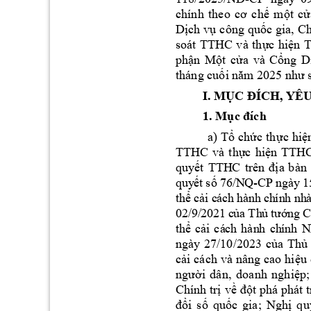
chính 
theo 
cơ 
chế 
một 
cử
, 
Dịch vụ 
công 
quốc gia
Ch
soát 
TTHC
và 
thực 
hiện 
phận 
Một 
cửa 
và 
Cổng 
D
tháng cuối năm
 2025 như 
I. 
MỤC 
ĐÍCH, YÊ
1. Mục đích
a) 
Tổ 
chức 
th
ực 
hiệ
TTHC 
v
à 
thực 
hiện 
TTHC
quyết 
TTH
C 
trên 
địa 
b
àn 
-
qu
y
ết
 số 7
6/N
Q
CP n
gày
 1
th
ể c
ải c
ác
h h
ành
 ch
ín
h nh
02
/9/
20
21
c
ủa 
Th
ủ 
tướ
ng 
C
th
ể 
cả
i 
cá
ch
hàn
h 
ch
ính
N
ngày 
2
7/10/2023 
của 
Thủ 
cải 
cách 
và 
nâng 
cao 
hiệu 
;
người 
dân, 
doanh 
nghiệp
Chính trị 
về 
đột 
phá phát 
đổi 
số 
quốc 
gia
; 
Nghị 
qu