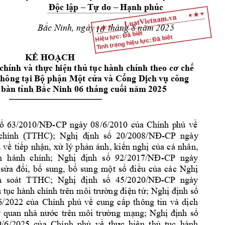
Độc lập –
Tự do –
H
ạnh phúc
  th
áng 8 
25
Bắc Ninh, ngày 
năm 20
16
Hiệu lực: Đã biết
Tình trạng hiệu lực: Đã biết
KẾ HOẠCH
chính
và thực h
iện thủ tục hành 
chính theo cơ chế 
thông 
tại Bộ phận 
Một cửa 
và Cổng Dị
ch vụ công 
25 
 bà
n
tỉnh Bắc Ninh 
06 tháng cuối năm
 20
-
ố 
63/2
010/NĐ
CP 
ngày 
08/6/2010 
của 
Chính 
p
hủ 
về 
-CP  ngày 
ch
ính  (T
THC); 
Nghị  đ
ịnh  s
ố  20/2
008/NĐ
 
về 
tiếp 
nhận, 
xử 
lý 
p
hản 
ánh, 
kiến 
nghị 
của 
cá 
nhân,
-CP 
ngày 
h 
hành 
chính; 
Nghị 
định 
số 
92/2017/NĐ
sửa 
đổi, 
bổ 
sung
, 
bổ 
sung 
một 
số 
điều 
của 
các 
Nghị
-CP 
ngày 
 
soát
TTHC; 
Nghị 
định 
số 
45/2020/NĐ
 tục 
hành chính trên 
môi trường điện tử
;
 Nghị định 
số 
6/2022 
của 
Chính 
phủ 
v
ề 
cung 
cấp 
t
hông 
tin 
và 
dịch 
 
quan 
nh
à 
nước 
trên 
m
ôi 
trường 
mạng; 
Nghị 
định 
số 
9/6/2025 
của 
Chính 
phủ 
về
thực 
hiện 
thủ 
tục 
hành 