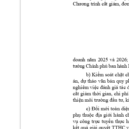
Ch
ươ
ng
 tr
ìn
h cắ
t g
iả
m,
 đơ
do
an
h 
n
ăm 
2
025
và
20
26
;
tư
ớn
g 
Chí
nh 
ph
ủ b
an
 h
àn
h 
b) 
K
iểm
so
át 
chặt 
c
án, 
dự 
thảo 
văn 
bản 
qu
y 
p
nghiêm
 vi
ệc đ
ánh giá 
tác 
cắt 
giảm
thời 
gian, 
chi 
phí
thiện m
ô
i trường đầu tư, k
c) 
Đổi 
mới to
àn 
diệ
ành 
c
phụ 
thuộc 
địa 
giới 
h
vụ 
công 
trực 
tuyến 
thực 
h
kết quả giải q
u
yết TT
HC và