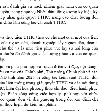
m
sát, 
đánh 
giá 
và 
trách 
nhiệm 
giải 
trình 
của 
cơ 
qua
n 
uyền t
rong 
phục vụ 
Nhân dân; 
tăng cường 
kỷ luật, 
kỷ 
iếp 
nhận 
giải 
quy
ết 
TTH
C; 
nâng 
cao 
chất 
lượ
ng 
đội 
n c
hức làm công tác cải cách TT
HC. 
TTHC
và th
ực hiện 
theo cơ chế m
ột cửa, một cửa liên 
 
của 
người 
dân, 
doanh 
nghiệp; 
lấy 
người 
dân, 
doanh 
chủ
thể 
v
à 
là 
mục 
tiêu 
phục 
v
ụ; 
lấy 
sự 
hài 
lòng 
của 
à 
thước 
đo
đ
ánh 
giá 
chất 
lượng 
phục 
vụ 
của 
cơ 
quan 
ấp.
ệ
m
vụ
phải
phù 
hợp 
với 
quan 
điểm 
chỉ 
đạo, 
nội 
dung, 
êu 
cụ thể 
của Chính phủ, 
Thủ tướng 
Chính phủ 
và các 
ND 
tỉnh 
năm 
20
25 
về 
công 
tác 
kiểm
soát 
TTHC, 
đổi 
cửa 
liên
thông 
trong 
giải 
quyết 
TTHC và 
các 
nội 
dung 
C, 
hi
ện 
đại 
hóa 
phương 
thức 
chỉ 
đạo, 
điều 
hành 
phục 
ệp. 
Phân 
công 
công 
việc 
hợp 
lý, 
phù 
hợp 
vớ
i 
chức 
t
cơ 
quan, 
đơn 
vị, 
địa 
phương 
rong 
đó, 
xác 
định 
chỉ 
ạn thực hiệ
n
, dự kiến s
ản phẩm
.