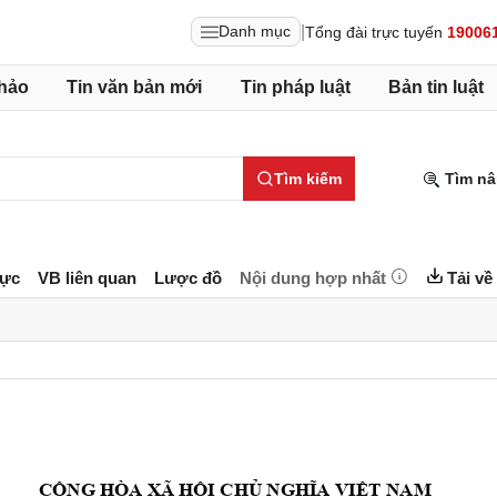
|
Danh mục
Tổng đài trực tuyến
19006
hảo
Tin văn bản mới
Tin pháp luật
Bản tin luật
Tìm kiếm
Tìm nâ
lực
VB liên quan
Lược đồ
Nội dung hợp nhất
Tải về
CỘNG HÒA XÃ HỘI
 CHỦ NGHĨA VIỆT 
NAM