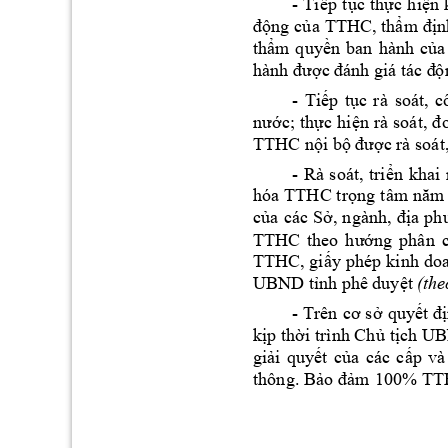
- 
Tiếp 
tục 
thực 
hiện 
động 
của 
TTHC, thẩm 
địn
thẩm 
q
uyền 
ban 
hành 
củ
a
hành được đán
h
 giá tác đ
ộ
- 
rà 
soát, 
Tiếp 
tục 
c
nước; 
thực 
hiện 
rà 
soát, 
đ
TTHC nội bộ 
đ
ược rà soát
- 
Rà 
soát, 
t
ri
ển
kh
ai 
hóa
TTHC
t
rọn
g
 tâm n
ăm
S
của 
các 
ở, 
n
gành, 
địa 
ph
TTHC 
t
heo 
hướng 
phân 
TTHC
, 
gi
ấy 
phép 
kinh 
do
UBND tỉnh phê 
d
uyệt
(the
- 
Trên 
cơ 
sở 
quyết 
đ
kịp thời 
trình Chủ 
tịch 
UB
giải 
quyết 
của 
các 
cấp 
và
thông. 
Bảo 
đảm 
100% 
TT