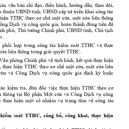
theo 
dõi, 
các 
văn 
b
ản 
chỉ 
đạo, 
điều 
hành
, 
hướ
n
g 
dẫn,
c
ông
 tác
h
thuộc UBN
D tỉ
nh;
UBND cấp xã triể
n k
hai
h
iện
TTHC
t
heo
cơ
ch
ế
một 
cửa, 
mộ
t 
c
ửa 
l
iên 
thông 
ổn
g 
Dịc
h
vụ
công
qu
ốc
g
ia
, 
hoàn
th
ành
đ
úng
tiến
độ
ính
ph
ủ, 
Thủ 
tướn
g 
Chí
nh 
phủ
, 
U
BND 
t
ỉnh
, 
Chủ 
t
ịch 
.
m
 
ph
ối 
hợp
t
ro
n
g 
côn
g 
tá
c 
kiể
m 
so
át
TTHC 
v
à 
th
ực 
c
ửa
 liê
n thô
ng
 tro
ng
 gi
ải qu
yết
 TT
HC.
Vă
n 
phò
ng 
Chín
h
 phủ
về 
tìn
h 
hìn
h, 
kết
quả
 th
ực
 h
iện 
 
th
ực
hi
ện 
TTHC
th
eo
cơ
ch
ế
một
cửa
, 
một
c
ửa 
l
iên 
cửa 
và 
Cổ
ng
Dị
ch
v
ụ
c
ông
qu
ốc
gi
a 
đị
nh 
kỳ 
h
oặc 
k
tá
c 
iể
m 
t
ra
, 
đôn 
đốc 
v
iệ
c 
th
ực
hi
ện
TT
HC 
t
heo
cơ 
n 
thô
ng
tại
Bộ 
ph
ận 
Một
cửa
và 
C
ổng
Dịch
vụ
công 
c 
thực 
hiện
một 
s
ố
n
hiệ
m 
v
ụ
trọng 
t
âm 
về 
công
tác 
kiể
m 
so
át 
TTH
C, 
cô
ng 
bố,
cô
ng 
kha
i,
th
ực 
hi
ện 