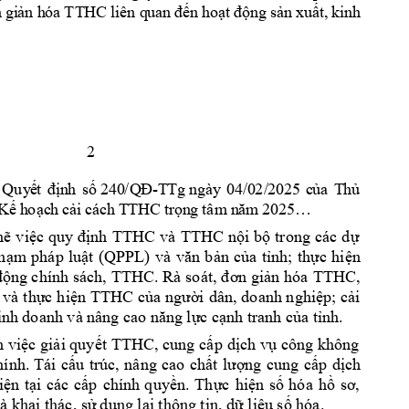
n
 gi
ản h
óa
 TT
HC
 li
ên q
ua
n đế
n h
oạ
t đ
ộn
g s
ản
 xu
ất,
 ki
nh
2 
-
TTg
 ng
ày
0
4/
0
 
Quy
ế
t 
địn
h 
số
240
/Q
Đ
2/
20
25 
c
ủa 
T
hủ
Kế
h
oạc
h 
cả
i 
cá
ch 
T
THC
 t
rọn
g 
tâm
 n
ăm
 2
025
…
hẽ 
việc 
quy 
định 
TTHC
và 
TTHC 
nội 
bộ
trong 
các 
dự 
hạm 
pháp 
luật 
(QPPL)
và 
văn 
bản 
của 
tỉnh; 
t
hực 
hiện 
. 
TTHC, 
động chính 
sách, TTHC
Rà so
át, đ
ơn giản hóa
 
và 
thực 
hiện 
TTHC của 
người 
dân, 
doanh nghiệp; 
cải 
i
nh doanh và n
âng cao năn
g lực cạnh tran
h của tỉnh. 
n việc 
giải quyết 
TTHC, cung 
cấp 
dịch vụ 
công 
không 
hính
. 
Tái 
cấu 
trúc, 
nâng 
cao 
chất 
lượng 
cung 
cấp 
dịch
iện 
tại 
các 
cấp 
chính 
q
uyền. 
Thực 
hiện 
số 
hóa 
hồ 
sơ, 
. 
 khai thác, sử 
dụng lại thông 
tin, dữ liệu số h
ó
a