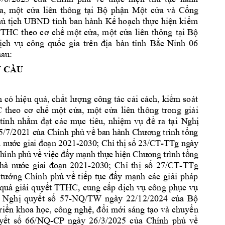
a, 
m
ột 
cửa 
liên 
thông 
tại 
Bộ
p
hận 
Một 
cửa 
v
à 
Cổng
K
ủ 
tịch 
UBND 
tỉnh 
ban h
ành 
ế hoạch 
thực 
hiện k
iểm 
TTHC
theo 
cơ 
chế 
một 
cửa, 
một 
cửa 
liên 
thông
tại 
Bộ 
ịch 
vụ 
công 
quốc 
g
ia
trên 
địa 
bàn 
tỉnh 
Bắc 
Ninh 
06 
sau:
U CẦ
U
n 
có 
hiệu 
quả, 
chất 
lượng 
công 
tác 
cải 
cách, 
kiểm s
oát 
 
theo
cơ 
chế 
một 
cửa, 
m
ột 
cửa 
liên 
thông 
trong 
gi
ải 
tỉnh 
nhằm
đ
ạt 
các 
mục 
tiêu, 
nh
iệm 
v
ụ 
đề 
ra 
tại 
N
g
h
ị
5
/7/
202
1 c
ủa C
hí
nh p
hủ
 về
 ba
n hà
nh C
hư
ơng
 tr
ình
 tổn
g 
2021
-
 2
3/C
T-
TTg
 ng
ày
à n
ư
ớc g
ia
i đo
ạn
20
30
; C
hỉ
 thị
 số
h
ính
 p
hủ
về 
vi
ệc 
đẩ
y
 m
ạnh
 t
hự
c 
hi
ện 
Ch
ươ
ng 
tr
ình
 tổ
ng
-2
03
0
-
TTg 
hà
nư
ớc
gia
i 
đo
ạn 
20
21
; 
Chỉ 
thị 
số 
27/CT
tướng 
Chính 
phủ 
v
ề 
tiếp 
t
ục 
đẩy 
mạnh
các 
gi
ải 
pháp 
quả 
giải 
qu
yết 
TTHC, 
cung 
cấp 
dịch 
vụ
công 
phục 
vụ 
 
-NQ/TW 
ngày 
2
2
/1
2/
Nghị 
quyết 
số 
57
2024 
của 
Bộ 
triển kho
a học, 
công nghệ, 
đổi 
mới sáng 
tạo 
và chuyển 
-
yết 
số 
66/NQ
CP 
ngày 
26/3/2025 
của 
Chính 
phủ 
về 