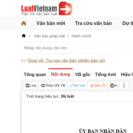
Văn bản mới
Tra cứu văn bản
Dự t
Văn bản pháp luật
Hành chính
👉
Quay về: Tra cứu văn bản (phiên bản cũ)
Nội dung
Tổng quan
VB gốc
Tiếng Anh
Hiệu 
Lưu
Theo dõi VB
Ghi chú
Báo lỗi
In
Tình trạng hiệu lực:
Đã biết
BAN NHÂN 
DÂN
ỦY