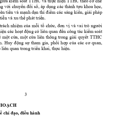
TTHC
TTHC
giữa kiểm soát 
và 
thực 
hiện 
theo cơ 
chế 
, 
ng 
với 
chuyển đổi 
số
áp 
dụng 
các 
thành tựu 
khoa 
học, 
ên t
iến và 
mạnh dạn thí 
điểm các 
sáng 
kiến, giải pháp 
ti
ễn và x
u thế phát triể
n
. 
trách 
n
hiệm 
của 
m
ỗi 
tổ 
chức, 
đơn 
vị 
và 
vai 
trò 
người 
hiện các hoạ
t động có liên quan đế
n
 công tác kiểm
 soát 
 
một 
cửa, 
một 
cửa 
liên 
thông 
trong 
giải 
quyết 
TTHC 
. 
Huy 
động 
sự 
tham 
gia, 
phối 
hợp 
của 
các 
cơ 
quan, 
 l
iên quan trong
triển khai, t
h
ực hiện. 
3 
 HOẠCH
, 
ề
chỉ đạo
điều h
à
nh