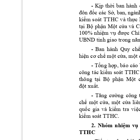
- 
Kịp 
thời 
b
an 
hành 
đôn đốc các Sở, ban, ngàn
và
th
kiể
m 
s
o
át 
T
THC
ực 
tại
Bộ
phậ
n 
Một
c
ửa 
và
C
100
% 
nhi
ệm 
vụ
được
Ch
UBND 
tỉn
h gi
ao
 tron
g n
ă
- 
Ban
h
ành
Quy 
c
hế
hiện
 cơ
 ch
ế mộ
t c
ửa, mộ
t 
- 
Tổn
g 
hợp
, 
báo
cáo 
công
t
ác
ki
ểm 
s
oát
TTHC,
thô
ng 
tại
Bộ
phậ
n 
Một
đột
 xu
ất.
- 
Tăng
cườn
g 
công
chế
một 
cử
a, 
một 
c
ửa 
li
ê
quố
c 
gia 
và
k
iể
m 
t
ra
việ
kiể
m so
át
 TTHC
.
2. 
Nhóm 
nhiệm 
vụ 
TTHC