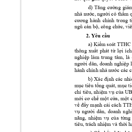
d) 
Tăng 
cường 
giá
nhà nước, 
người có 
thẩm q
cương 
h
ành 
chính 
trong 
t
ngũ cán bộ, c
ô
ng chức, viê
2. Yêu cầu
a) 
TTHC
Kiểm
 so
át 
thông 
xuất 
phát 
từ 
lợi 
í
ch
nghiệp 
làm 
trung 
tâ
m, 
l
à 
người 
d
ân, 
doanh 
nghiệp 
l
hành chính nhà 
nước các c
b) 
Xác 
định 
các 
nh
i
mục tiêu 
tổng quát, mục ti
chỉ 
tiêu, 
nhiệm 
v
ụ 
của 
UB
mới cơ 
ch
ế 
một 
cửa, 
một 
về 
đẩy 
mạnh 
cải 
cách 
TTH
vụ 
người 
dân, 
doanh 
nghi
năng, 
nhiệm
vụ 
của 
từng 
tiêu, trách n
hiệm và thờ
i
 h