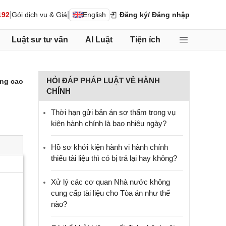
|
|
192
Gói dịch vụ & Giá
English
Đăng ký
/ Đăng nhập
Luật sư tư vấn
AI Luật
Tiện ích
HỎI ĐÁP PHÁP LUẬT VỀ HÀNH
ng cao
CHÍNH
Thời hạn gửi bản án sơ thẩm trong vụ
kiện hành chính là bao nhiêu ngày?
Hồ sơ khởi kiện hành vi hành chính
thiếu tài liệu thì có bị trả lại hay không?
Xử lý các cơ quan Nhà nước không
cung cấp tài liệu cho Tòa án như thế
nào?