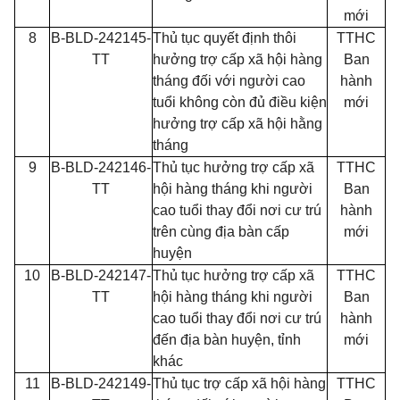
mới
8
B-BLD-242145-
Thủ tục quyết định thôi
TTHC
TT
hưởng trợ cấp xã hội hàng
Ban
tháng đối với người cao
hành
tuổi không còn đủ điều kiện
mới
hưởng trợ cấp xã hội hằng
tháng
9
B-BLD-242146-
Thủ tục hưởng trợ cấp xã
TTHC
TT
hội hàng tháng khi người
Ban
cao tuổi thay đổi nơi cư trú
hành
trên cùng địa bàn cấp
mới
huyện
10
B-BLD-242147-
Thủ tục hưởng trợ cấp xã
TTHC
TT
hội hàng tháng khi người
Ban
cao tuổi thay đổi nơi cư trú
hành
đến địa bàn huyện, tỉnh
mới
khác
11
B-BLD-242149-
Thủ tục trợ cấp xã hội hàng
TTHC