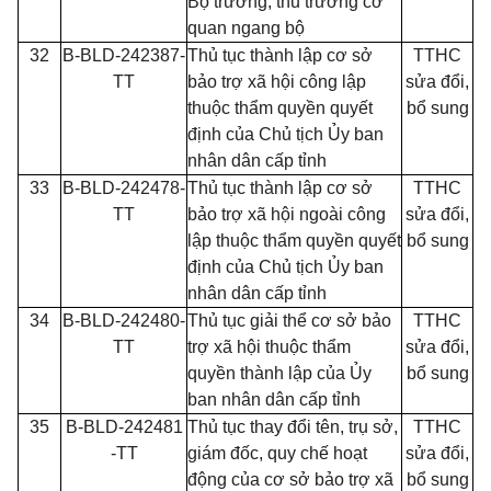
Bộ trưởng, thủ trưởng cơ
quan ngang bộ
32
B-BLD-242387-
Thủ tục thành lập cơ sở
TTHC
TT
bảo trợ xã hội công lập
sửa đổi,
thuộc thẩm quyền quyết
bổ sung
định của Chủ tịch Ủy ban
nhân dân cấp tỉnh
33
B-BLD-242478-
Thủ tục thành lập cơ sở
TTHC
TT
bảo trợ xã hội ngoài công
sửa đổi,
lập thuộc thẩm quyền quyết
bổ sung
định của Chủ tịch Ủy ban
nhân dân cấp tỉnh
34
B-BLD-242480-
Thủ tục giải thể cơ sở bảo
TTHC
TT
trợ xã hội thuộc thẩm
sửa đổi,
quyền thành lập của Ủy
bổ sung
ban nhân dân cấp tỉnh
35
B-BLD-242481
Thủ tục thay đổi tên, trụ sở,
TTHC
-TT
giám đốc, quy chế hoạt
sửa đổi,
động của cơ sở bảo trợ xã
bổ sung