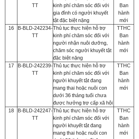
TT
kinh phí chăm sóc đối với
Ban
gia đình có người khuyết
hành
tật đặc biệt nặng
mới
16
B-BLD-242234-
Thủ tục thực hiện hỗ trợ
TTHC
TT
kinh phí chăm sóc đối với
Ban
người nhận nuôi dưỡng,
hành
chăm sóc người khuyết tật
mới
đặc biệt nặng
17
B-BLD-242239-
Thủ tục thực hiện hỗ trợ
TTHC
TT
kinh phí chăm sóc đối với
Ban
người khuyết tật đang
hành
mang thai hoặc nuôi con
mới
dưới 36 tháng tuổi chưa
được hưởng trợ cấp xã hội
18
B-BLD-242247-
Thủ tục thực hiện hỗ trợ
TTHC
TT
kinh phí chăm sóc đối với
Ban
người khuyết tật đang
hành
mang thai hoặc nuôi con
mới