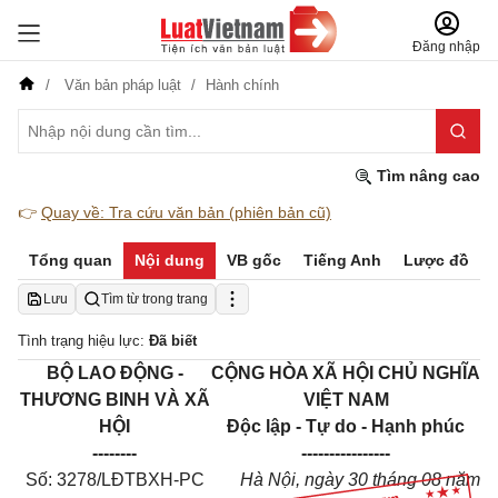
Đăng nhập
Văn bản pháp luật
Hành chính
Tìm nâng cao
👉
Quay về: Tra cứu văn bản (phiên bản cũ)
Tổng quan
Nội dung
VB gốc
Tiếng Anh
Lược đồ
Lưu
Tìm từ trong trang
Tình trạng hiệu lực:
Đã biết
BỘ LAO ĐỘNG -
CỘNG HÒA XÃ HỘI CHỦ NGHĨA
THƯƠNG BINH VÀ XÃ
VIỆT NAM
HỘI
Độc lập - Tự do - Hạnh phúc
--------
----------------
Số: 3278/LĐTBXH-PC
Hà Nội, ngày 30 tháng 08 năm