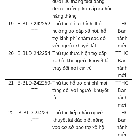
dưới 36 tháng tuổi đang
được hưởng trợ cấp xã hội
hàng tháng
19
B-BLD-242252-
Thủ tục điều chỉnh, thôi
TTHC
TT
hưởng trợ cấp xã hội, hỗ
Ban
trợ kinh phí chăm sóc đối
hành
với người khuyết tật
mới
20
B-BLD-242254-
Thủ tục thực hiện trợ cấp
TTHC
TT
xã hội khi người khuyết tật
Ban
thay đổi nơi cư trú
hành
mới
21
B-BLD-242259-
Thủ tục hỗ trợ chi phí mai
TTHC
TT
táng đối với người khuyết
Ban
tật
hành
mới
22
B-BLD-242261
Thủ tục tiếp nhận người
TTHC
-TT
khuyết tật đặc biệt nặng
Ban
vào cơ sở bảo trợ xã hội
hành
mới