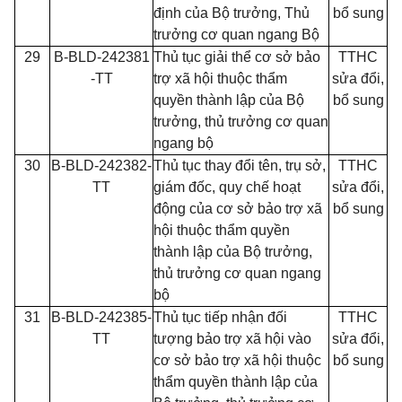
định của Bộ trưởng, Thủ
bổ sung
trưởng cơ quan ngang Bộ
29
B-BLD-242381
Thủ tục giải thể cơ sở bảo
TTHC
-TT
trợ xã hội thuộc thẩm
sửa đổi,
quyền thành lập của Bộ
bổ sung
trưởng, thủ trưởng cơ quan
ngang bộ
30
B-BLD-242382-
Thủ tục thay đổi tên, trụ sở,
TTHC
TT
giám đốc, quy chế hoạt
sửa đổi,
động của cơ sở bảo trợ xã
bổ sung
hội thuộc thẩm quyền
thành lập của Bộ trưởng,
thủ trưởng cơ quan ngang
bộ
31
B-BLD-242385-
Thủ tục tiếp nhận đối
TTHC
TT
tượng bảo trợ xã hội vào
sửa đổi,
cơ sở bảo trợ xã hội thuộc
bổ sung
thẩm quyền thành lập của