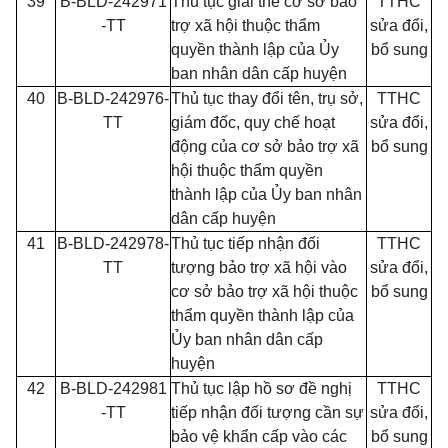
39
B-BLD-242971
Thủ tục giải thể cơ sở bảo
TTHC
-TT
trợ xã hội thuộc thẩm
sửa đổi,
quyền thành lập của Ủy
bổ sung
ban nhân dân cấp huyện
40
B-BLD-242976-
Thủ tục thay đổi tên, trụ sở,
TTHC
TT
giám đốc, quy chế hoạt
sửa đổi,
động của cơ sở bảo trợ xã
bổ sung
hội thuộc thẩm quyền
thành lập của Ủy ban nhân
dân cấp huyện
41
B-BLD-242978-
Thủ tục tiếp nhận đối
TTHC
TT
tượng bảo trợ xã hội vào
sửa đổi,
cơ sở bảo trợ xã hội thuộc
bổ sung
thẩm quyền thành lập của
Ủy ban nhân dân cấp
huyện
42
B-BLD-242981
Thủ tục lập hồ sơ đề nghị
TTHC
-TT
tiếp nhận đối tượng cần sự
sửa đổi,
bảo vệ khẩn cấp vào các
bổ sung