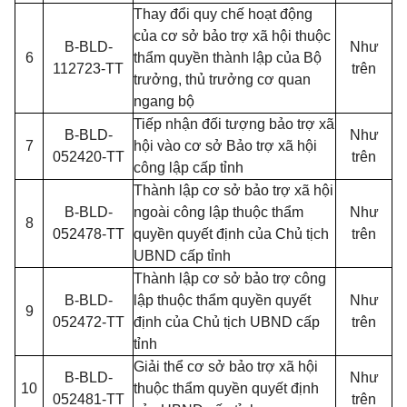
Thay đổi quy chế hoạt động
của cơ sở bảo trợ xã hội thuộc
B-BLD-
Như
6
thẩm quyền thành lập của Bộ
112723-TT
trên
trưởng, thủ trưởng cơ quan
ngang bộ
Tiếp nhận đối tượng bảo trợ xã
B-BLD-
Như
7
hội vào cơ sở Bảo trợ xã hội
052420-TT
trên
công lập cấp tỉnh
Thành lập cơ sở bảo trợ xã hội
B-BLD-
ngoài công lập thuộc thẩm
Như
8
052478-TT
quyền quyết định của Chủ tịch
trên
UBND cấp tỉnh
Thành lập cơ sở bảo trợ công
B-BLD-
lập thuộc thẩm quyền quyết
Như
9
052472-TT
định của Chủ tịch UBND cấp
trên
tỉnh
Giải thể cơ sở bảo trợ xã hội
B-BLD-
Như
10
thuộc thẩm quyền quyết định
052481-TT
trên