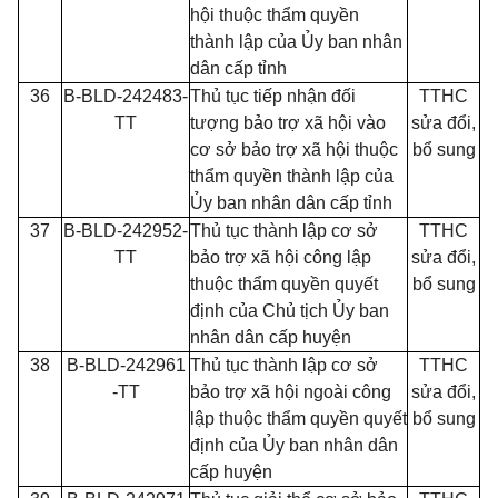
hội thuộc thẩm quyền
thành lập của Ủy ban nhân
dân cấp tỉnh
36
B-BLD-242483-
Thủ tục tiếp nhận đối
TTHC
TT
tượng bảo trợ xã hội vào
sửa đổi,
cơ sở bảo trợ xã hội thuộc
bổ sung
thẩm quyền thành lập của
Ủy ban nhân dân cấp tỉnh
37
B-BLD-242952-
Thủ tục thành lập cơ sở
TTHC
TT
bảo trợ xã hội công lập
sửa đổi,
thuộc thẩm quyền quyết
bổ sung
định của Chủ tịch Ủy ban
nhân dân cấp huyện
38
B-BLD-242961
Thủ tục thành lập cơ sở
TTHC
-TT
bảo trợ xã hội ngoài công
sửa đổi,
lập thuộc thẩm quyền quyết
bổ sung
định của Ủy ban nhân dân
cấp huyện