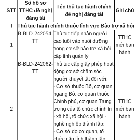
Số hồ sơ
Tên thủ tục hành chính
STT
TTHC đề nghị
Ghi chú
đề nghị đăng tải
đăng tải
I
Thủ tục hành chính thuộc lĩnh vực Bảo trợ xã hội
B-BLD-242054-
Thủ tục tiếp nhận người
TTHC
TT
cao tuổi vào nuôi dưỡng
1
mới ban
trong cơ sở bảo trợ xã hội
hành
cấp tỉnh quản lý
B-BLD-242062-
Thủ tục cấp giấy phép hoạt
TT
động cơ sở chăm sóc
người khuyết tật đối với:
- Cơ sở thuộc Bộ, cơ quan
ngang Bộ, cơ quan thuộc
Chính phủ, cơ quan Trung
TTHC
2
ương của tổ chức chính trị
mới ban
- xã hội, tổ chức xã hội -
hành
nghề nghiệp thành lập;
- Cơ sở do cơ quan, tổ
chức cấp tỉnh thành lập;