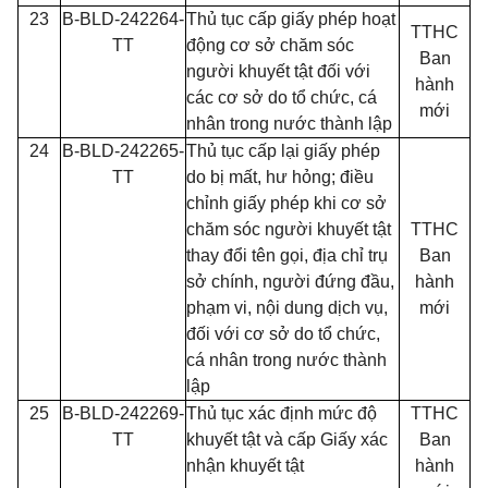
23
B-BLD-242264-
Thủ tục cấp giấy phép hoạt
TTHC
TT
động cơ sở chăm sóc
Ban
người khuyết tật đối với
hành
các cơ sở do tổ chức, cá
mới
nhân trong nước thành lập
24
B-BLD-242265-
Thủ tục cấp lại giấy phép
TT
do bị mất, hư hỏng; điều
chỉnh giấy phép khi cơ sở
chăm sóc người khuyết tật
TTHC
thay đổi tên gọi, địa chỉ trụ
Ban
sở chính, người đứng đầu,
hành
phạm vi, nội dung dịch vụ,
mới
đối với cơ sở do tổ chức,
cá nhân trong nước thành
lập
25
B-BLD-242269-
Thủ tục xác định mức độ
TTHC
TT
khuyết tật và cấp Giấy xác
Ban
nhận khuyết tật
hành