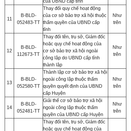
của UBND cấp tỉnh
Thay đổi quy chế hoạt động
B-BLD-
của cơ sở bảo trợ xã hội thuộc
Như
11
052483-TT
thẩm quyền của UBND cấp
trên
tỉnh
Thay đổi tên, trụ sở, Giám đốc
hoặc quy chế hoạt động của
B-BLD-
Như
12
cơ sở bảo trợ xã hội ngoài
112673-TT
trên
công lập do UBND cấp tỉnh
thành lập
Thành lập cơ sở bảo trợ xã hội
B-BLD-
ngoài công lập thuộc thẩm
Như
13
052580-TT
quyền quyết định của UBND
trên
cấp Huyện
Giải thể cơ sở bảo trợ xã hội
B-BLD-
Như
14
ngoài công lập thuộc thẩm
052481-TT
trên
quyền của UBND cấp Huyện
Thay đổi tên, trụ sở, Giám đốc
hoặc quy chế hoạt động của