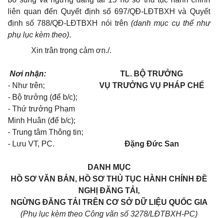
liên quan đến Quyết định số 697/QĐ-LĐTBXH và Quyết
định số 788/QĐ-LĐTBXH nói trên
(danh mục cụ thể như
phụ lục kèm theo)
.
Xin trân trọng cảm ơn./.
Nơi nhận:
TL. BỘ TRƯỞNG
- Như trên;
VỤ TRƯỞNG VỤ PHÁP CHẾ
- Bộ trưởng (để b/c);
- Thứ trưởng Phạm
Minh Huân (để b/c);
- Trung tâm Thông tin;
- Lưu VT, PC.
Đặng Đức San
DANH MỤC
HỒ SƠ VĂN BẢN, HỒ SƠ THỦ TỤC HÀNH CHÍNH ĐỀ
NGHỊ ĐĂNG TẢI,
NGỪNG ĐĂNG TẢI TRÊN CƠ SỞ DỮ LIỆU QUỐC GIA
(Phụ lục kèm theo Công văn số 3278/LĐTBXH-PC)