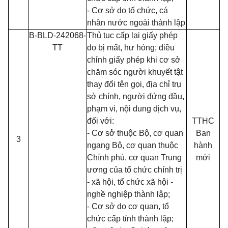
- Cơ sở do tổ chức, cá
nhân nước ngoài thành lập
B-BLD-242068-
Thủ tục cấp lại giấy phép
TT
do bị mất, hư hỏng; điều
chỉnh giấy phép khi cơ sở
chăm sóc người khuyết tật
thay đổi tên gọi, địa chỉ trụ
sở chính, người đứng đầu,
phạm vi, nội dung dịch vụ,
đối với:
TTHC
- Cơ sở thuộc Bộ, cơ quan
Ban
3
ngang Bộ, cơ quan thuộc
hành
Chính phủ, cơ quan Trung
mới
ương của tổ chức chính trị
- xã hội, tổ chức xã hội -
nghề nghiệp thành lập;
- Cơ sở do cơ quan, tổ
chức cấp tỉnh thành lập;