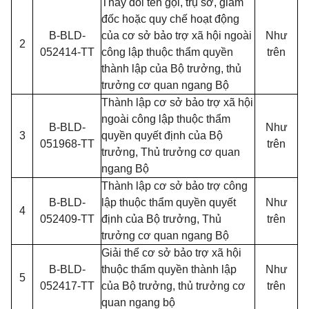
Thay đổi tên gọi, trụ sở, giám
đốc hoặc quy chế hoạt động
B-BLD-
của cơ sở bảo trợ xã hội ngoài
Như
2
052414-TT
công lập thuộc thẩm quyền
trên
thành lập của Bộ trưởng, thủ
trưởng cơ quan ngang Bộ
Thành lập cơ sở bảo trợ xã hội
ngoài công lập thuộc thẩm
B-BLD-
Như
3
quyền quyết định của Bộ
051968-TT
trên
trưởng, Thủ trưởng cơ quan
ngang Bộ
Thành lập cơ sở bảo trợ công
B-BLD-
lập thuộc thẩm quyền quyết
Như
4
052409-TT
định của Bộ trưởng, Thủ
trên
trưởng cơ quan ngang Bộ
Giải thể cơ sở bảo trợ xã hội
B-BLD-
thuộc thẩm quyền thành lập
Như
5
052417-TT
của Bộ trưởng, thủ trưởng cơ
trên
quan ngang bộ