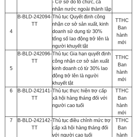
- Cơ sở do tổ chức, cá
nhân nước ngoài thành lập
B-BLD-242094-
Thủ tục Quyết định công
TTHC
TT
nhận cơ sở sản xuất, kinh
Ban
4
doanh sử dụng từ 30%
hành
tổng số lao động trở lên là
mới
người khuyết tật
B-BLD-242096-
Thủ tục Gia hạn quyết định
TTHC
TT
công nhận cơ sở sản xuất
Ban
5
kinh doanh có từ 30% lao
hành
động trở lên là người
mới
khuyết tật
6
B-BLD-242141-
Thủ tục thực hiện trợ cấp
TTHC
TT
xã hội hàng tháng đối với
Ban
người cao tuổi
hành
mới
7
B-BLD-242142-
Thủ tục điều chỉnh mức trợ
TTHC
TT
cấp xã hội hàng tháng đối
Ban
với người cao tuổi
hành