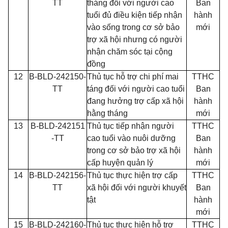
TT
tháng đối với người cao
Ban
tuổi đủ điều kiện tiếp nhận
hành
vào sống trong cơ sở bảo
mới
trợ xã hội nhưng có người
nhận chăm sóc tại cộng
đồng
12
B-BLD-242150-
Thủ tục hỗ trợ chi phí mai
TTHC
TT
táng đối với người cao tuổi
Ban
đang hưởng trợ cấp xã hội
hành
hằng tháng
mới
13
B-BLD-242151
Thủ tục tiếp nhận người
TTHC
-TT
cao tuổi vào nuôi dưỡng
Ban
trong cơ sở bảo trợ xã hội
hành
cấp huyện quản lý
mới
14
B-BLD-242156-
Thủ tục thực hiện trợ cấp
TTHC
TT
xã hội đối với người khuyết
Ban
tật
hành
mới
15
B-BLD-242160-
Thủ tục thực hiện hỗ trợ
TTHC