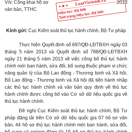
V/v: Công khai hồ sơ
2013
văn bản, TTHC
Hiệu lực: Đã biết
Tình trạng hiệu lực: Đã biết
Kính gửi:
Cục Kiểm soát thủ tục hành chính, Bộ Tư pháp
Thực hiện Quyết định số 697/QĐ-LĐTBXH ngày 03
tháng 5 năm 2013 và Quyết định số 788/QĐ-LĐTBXH
ngày 21 tháng 5 năm 2013 về việc công bố thủ tục hành
chính mới ban hành, sửa đổi, bổ sung thuộc phạm vi chức
năng quản lý của Bộ Lao động - Thương binh và Xã hội,
Bộ Lao động - Thương binh và Xã hội đã tiến hành nhập
các thủ tục hành chính và văn bản quy định về thủ tục
hành chính được công bố vào Cơ sở dữ liệu quốc gia về
thủ tục hành chính.
Đề nghị Cục Kiểm soát thủ tục hành chính, Bộ Tư
pháp đăng tải trên Cơ sở dữ liệu quốc gia 07 hồ sơ văn
bản, 44 hồ sơ thủ tục hành chính mới ban hành, sửa đổi,
bổ sung và ngừng đăng tải 15 hồ sơ thủ tục hành chính