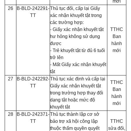
mới
26
B-BLD-242291-
Thủ tục đổi, cấp lại Giấy
TT
xác nhận khuyết tật trong
các trường hợp:
- Giấy xác nhận khuyết tật
TTHC
hư hỏng không sử dụng
Ban
được
hành
- Trẻ khuyết tật từ đủ 6 tuổi
mới
trở lên
- Mất Giấy xác nhận khuyết
tật
27
B-BLD-242292-
Thủ tục xác định và cấp lại
TTHC
TT
Giấy xác nhận khuyết tật
Ban
trong trường hợp thay đổi
hành
dạng tật hoặc mức độ
mới
khuyết tật
28
B-BLD-242371-
Thủ tục thành lập cơ sở
TT
bảo trợ xã hội công lập
TTHC
thuộc thẩm quyền quyết
sửa đổi,