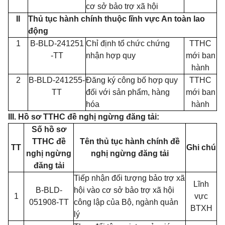
cơ sở bảo trợ xã hội
II
Thủ tục hành chính thuộc lĩnh vực An toàn lao
động
1
B-BLD-241251
Chỉ định tổ chức chứng
TTHC
-TT
nhận hợp quy
mới ban
hành
2
B-BLD-241255-
Đăng ký công bố hợp quy
TTHC
TT
đối với sản phẩm, hàng
mới ban
hóa
hành
III. Hồ sơ TTHC đề nghị ngừng đăng tải:
Số hồ sơ
TTHC đề
Tên thủ tục hành chính đề
TT
Ghi chú
nghị ngừng
nghị ngừng đăng tải
đăng tải
Tiếp nhận đối tượng bảo trợ xã
Lĩnh
B-BLD-
hội vào cơ sở bảo trợ xã hội
1
vực
051908-TT
công lập của Bộ, ngành quản
BTXH
lý