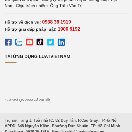
Nam. Chịu trách nhiệm: Ông Trần Văn Trí
0938 36 1919
Hỗ trợ về dịch vụ:
1900 6192
Hỗ trợ giải đáp pháp luật:
TẢI ỨNG DỤNG LUATVIETNAM
Quét mã QR code để cài đặt
Trụ sở: Tầng 3, Toà nhà IC, 82 Duy Tân, P.Cầu Giấy, TP.Hà Nội
VPĐD: 648 Nguyễn Kiệm, Phường Đức Nhuận, TP. Hồ Chí Minh
Điện thoại: 0938 36 1919 - Email:
cskh@luatvietnam.vn