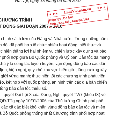
Hà Nội, ngày 18 tháng 05 năm 2007
Hiệu lực: Đã biết
Tình trạng hiệu lực: Đã biết
CHƯƠNG TRÌNH
 ĐỘNG GIAI ĐOẠN 2007 – 2010
ng chính sách lớn của Đảng và Nhà nước. Trong những năm
 đội đã phối hợp tổ chức nhiều hoạt động thiết thực và
ực hiện thắng lợi hai nhiệm vụ chiến lược xây dựng và bảo
 phối hợp giữa Bộ Quốc phòng và Uỷ ban Dân tộc đã mang
 chú ý là công tác tuyên truyền, vận động đồng bào các dân
định, hiệp nghị, quy chế khu vực biên giới; tăng cường xây
 giới vững mạnh; thực hiện tốt các chương trình phát triển
hèo, kết hợp với quốc phòng, an ninh trên các địa bàn chiến
đồng bào dân tộc thiểu số.
hị quyết Đại hội X của Đảng, Nghị quyết TW7 (khóa IX) về
06/QĐ-TTg ngày 10/01/2006 của Thủ tướng Chính phủ phê
ội các xã đặc biệt khó khăn vùng đồng bào dân tộc và miền
và Bộ Quốc phòng thống nhất Chương trình phối hợp hoạt