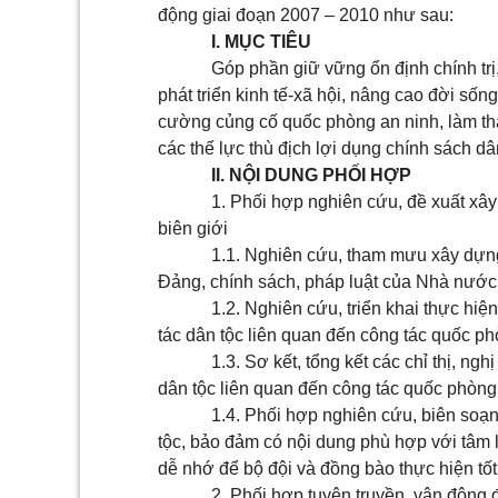
động giai đoạn 2007 – 2010 như sau:
I. MỤC TIÊU
Góp phần giữ vững ổn định chính trị
phát triển kinh tế-xã hội, nâng cao đời sốn
cường củng cố quốc phòng an ninh, làm thất
các thế lực thù địch lợi dụng chính sách dân
II. NỘI DUNG PHỐI HỢP
1. Phối hợp nghiên cứu, đề xuất xây
biên giới
1.1. Nghiên cứu, tham mưu xây dựng, 
Đảng, chính sách, pháp luật của Nhà nước l
1.2. Nghiên cứu, triển khai thực hiệ
tác dân tộc liên quan đến công tác quốc ph
1.3. Sơ kết, tổng kết các chỉ thị, n
dân tộc liên quan đến công tác quốc phòng
1.4. Phối hợp nghiên cứu, biên soạn 
tộc, bảo đảm có nội dung phù hợp với tâm l
dễ nhớ để bộ đội và đồng bào thực hiện tố
2. Phối hợp tuyên truyền, vận động 