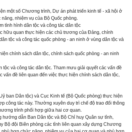
n một số Chương trình, Dự án phát triển kinh tế - xã hội ở
c năng, nhiệm vụ của Bộ Quốc phòng.
m tình hình dân tộc và công tác dân tộc
c hữu quan thực hiện các chủ trương của Đảng, chính
dân tộc và công tác quốc phòng - an ninh ở vùng dân tộc và
 hiện chính sách dân tộc, chính sách quốc phòng - an ninh
n tộc và công tác dân tộc. Tham mưu giải quyết các vấn đề
ác vấn đề liên quan đến việc thực hiện chính sách dân tộc,
(Uỷ ban Dân tộc) và Cục Kinh tế (Bộ Quốc phòng) thực hiện
p công tác này. Thường xuyên duy trì chế độ trao đổi thông
chương trình phối hợp giữa hai cơ quan.
g hướng dẫn Ban Dân tộc và Bộ Chỉ huy Quân sự tỉnh,
huy Bộ đội Biên phòng các tỉnh liên quan xây dựng Chương
hể, phù hợp chức năng, nhiệm vụ của hai cơ quan và phù hợp