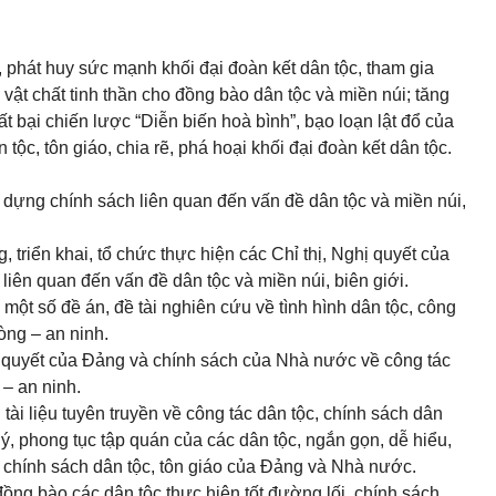
, phát huy sức mạnh khối đại đoàn kết dân tộc, tham gia
g vật chất tinh thần cho đồng bào dân tộc và miền núi; tăng
 bại chiến lược “Diễn biến hoà bình”, bạo loạn lật đổ của
 tộc, tôn giáo, chia rẽ, phá hoại khối đại đoàn kết dân tộc.
 dựng chính sách liên quan đến vấn đề dân tộc và miền núi,
triển khai, tổ chức thực hiện các Chỉ thị, Nghị quyết của
iên quan đến vấn đề dân tộc và miền núi, biên giới.
n một số đề án, đề tài nghiên cứu về tình hình dân tộc, công
òng – an ninh.
ghị quyết của Đảng và chính sách của Nhà nước về công tác
 – an ninh.
tài liệu tuyên truyền về công tác dân tộc, chính sách dân
ý, phong tục tập quán của các dân tộc, ngắn gọn, dễ hiểu,
t chính sách dân tộc, tôn giáo của Đảng và Nhà nước.
đồng bào các dân tộc thực hiện tốt đường lối, chính sách