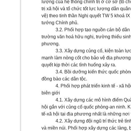
lượng của hệ thống chính trị ở cơ sở (tổ c
trị xã hội và tổ chức tốt lực lượng dân qu
vệ) theo tinh thần Nghị quyết TW 5 khoá I
tướng Chính phủ.
3.2. Phối hợp tạo nguồn cán bộ dân t
trường văn hoá hữu nghị, trường thiếu sinh
phương.
3.3. Xây dựng củng cố, kiện toàn l
mạnh làm nòng cốt cho bảo vệ địa phương 
quyết kịp thời các tình huống xảy ra.
3.4. Bồi dưỡng kiến thức quốc phòng
đồng bào các dân tộc.
4. Phối hợp phát triển kinh tế - xã 
biên giới
4.1. Xây dựng các mô hình điểm Quân 
hội gắn với củng cố quốc phòng-an ninh. Kế
tế-xã hội tại địa phương nhất là những nơi
4.2. Xây dựng đội ngũ trí thức trẻ tì
và miền núi. Phối hợp xây dựng các làng, 