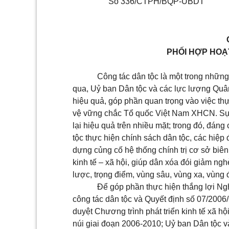
Số 336/CTPH/BQP-UBDT
PHỐI HỢP HOẠT
Công tác dân tộc là một trong nhữ
qua, Uỷ ban Dân tộc và các lực lượng Quân
hiệu quả, góp phần quan trọng vào việc th
vệ vững chắc Tổ quốc Việt Nam XHCN. Sự
lại hiệu quả trên nhiều mặt; trong đó, đáng
tộc thực hiện chính sách dân tộc, các hiệp 
dựng củng cố hệ thống chính trị cơ sở biên
kinh tế – xã hội, giúp dân xóa đói giảm ng
lược, trọng điểm, vùng sâu, vùng xa, vùng 
Để góp phần thực hiện thắng lợi Ng
công tác dân tộc và Quyết định số 07/20
duyệt Chương trình phát triển kinh tế xã h
núi giai đoạn 2006-2010; Uỷ ban Dân tộc 