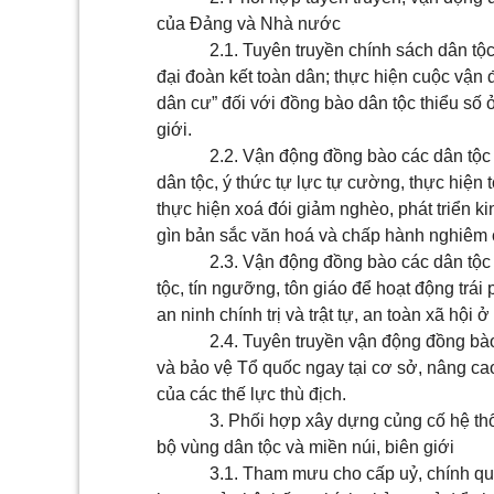
của Đảng và Nhà nước
2.1. Tuyên truyền chính sách dân t
đại đoàn kết toàn dân; thực hiện cuộc vận
dân cư” đối với đồng bào dân tộc thiểu số 
giới.
2.2. Vận động đồng bào các dân tộc 
dân tộc, ý thức tự lực tự cường, thực hiện 
thực hiện xoá đói giảm nghèo, phát triển kin
gìn bản sắc văn hoá và chấp hành nghiêm c
2.3. Vận động đồng bào các dân tộc
tộc, tín ngưỡng, tôn giáo để hoạt động trái 
an ninh chính trị và trật tự, an toàn xã hội 
2.4. Tuyên truyền vận động đồng bà
và bảo vệ Tổ quốc ngay tại cơ sở, nâng c
của các thế lực thù địch.
3. Phối hợp xây dựng củng cố hệ thố
bộ vùng dân tộc và miền núi, biên giới
3.1. Tham mưu cho cấp uỷ, chính qu