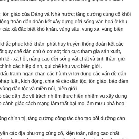
ộc, tôn giáo của Đảng và Nhà nước; tăng cường củng cố khối
 động “toàn dân đoàn kết xây dựng đời sống văn hoá ở khu
ở các xã đặc biệt khó khăn, vùng sâu, vùng xa, vùng biên
khắc phục khó khăn, phát huy truyền thống đoàn kết các
tốt quy chế dân chủ ở cơ sở; tích cực tham gia sản xuất,
h tế - xã hội, nâng cao đời sống vật chất và tinh thần, giữ
hỉnh các hiệp định, qui chế khu vực biên giới.
 đấu tranh ngăn chặn các hành vi lợi dụng các vấn đề dân
pháp luật, kích động, chia rẽ các dân tộc, tôn giáo, bảo đảm
ở vùng dân tộc và miền núi, biên giới.
o các dân tộc về trách nhiệm thực hiện nhiệm vụ xây dựng
ao cảnh giác cách mạng làm thất bại mọi âm mưu phá hoại
ng chính trị, tăng cường công tác đào tạo bồi dưỡng cán
yền các địa phương củng cố, kiện toàn, nâng cao chất