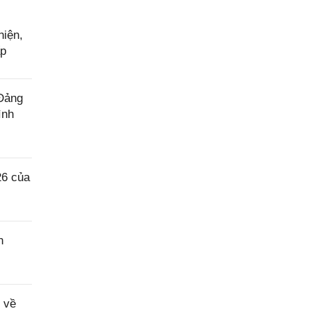
hiện,
ấp
 Đảng
ình
26 của
n
 về