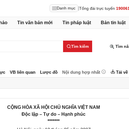
|
Danh mục
Tổng đài trực tuyến
19006
hảo
Tin văn bản mới
Tin pháp luật
Bản tin luật
Tìm kiếm
Tìm nâ
lực
VB liên quan
Lược đồ
Nội dung hợp nhất
Tải về
CỘNG HÒA XÃ HỘI CHỦ NGHĨA VIỆT NAM
Độc lập – Tự do – Hạnh phúc
*******