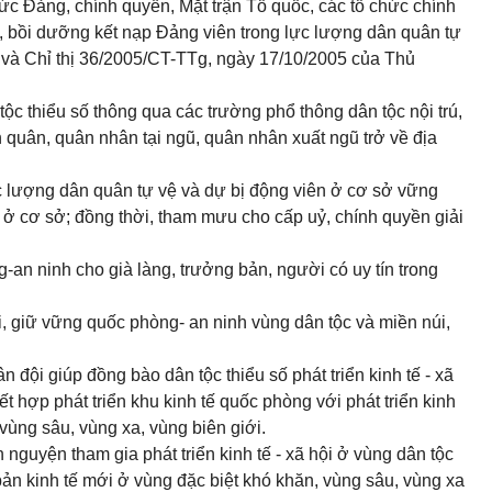
hức Đảng, chính quyền, Mặt trận Tổ quốc, các tổ chức chính
ân, bồi dưỡng kết nạp Đảng viên trong lực lượng dân quân tự
X và Chỉ thị 36/2005/CT-TTg, ngày 17/10/2005 của Thủ
ộc thiểu số thông qua các trường phổ thông dân tộc nội trú,
 quân, quân nhân tại ngũ, quân nhân xuất ngũ trở về địa
ực lượng dân quân tự vệ và dự bị động viên ở cơ sở vững
ở cơ sở; đồng thời, tham mưu cho cấp uỷ, chính quyền giải
-an ninh cho già làng, trưởng bản, người có uy tín trong
hội, giữ vững quốc phòng- an ninh vùng dân tộc và miền núi,
đội giúp đồng bào dân tộc thiểu số phát triển kinh tế - xã
t hợp phát triển khu kinh tế quốc phòng với phát triển kinh
 vùng sâu, vùng xa, vùng biên giới.
nh nguyện tham gia phát triển kinh tế - xã hội ở vùng dân tộc
bản kinh tế mới ở vùng đặc biệt khó khăn, vùng sâu, vùng xa