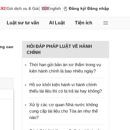
|
|
192
Gói dịch vụ & Giá
English
Đăng ký
/ Đăng nhập
Luật sư tư vấn
AI Luật
Tiện ích
HỎI ĐÁP PHÁP LUẬT VỀ HÀNH
ng cao
CHÍNH
Thời hạn gửi bản án sơ thẩm trong vụ
kiện hành chính là bao nhiêu ngày?
Hồ sơ khởi kiện hành vi hành chính
thiếu tài liệu thì có bị trả lại hay không?
Xử lý các cơ quan Nhà nước không
cung cấp tài liệu cho Tòa án như thế
nào?