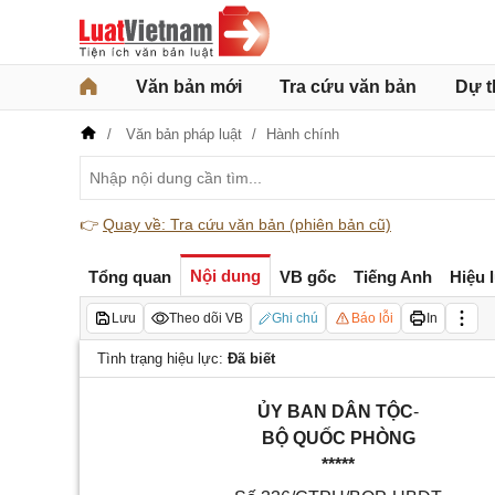
Văn bản mới
Tra cứu văn bản
Dự t
Văn bản pháp luật
Hành chính
👉
Quay về: Tra cứu văn bản (phiên bản cũ)
Nội dung
Tổng quan
VB gốc
Tiếng Anh
Hiệu 
Lưu
Theo dõi VB
Ghi chú
Báo lỗi
In
Tình trạng hiệu lực:
Đã biết
ỦY BAN DÂN TỘC
-
BỘ QUỐC PHÒNG
*****