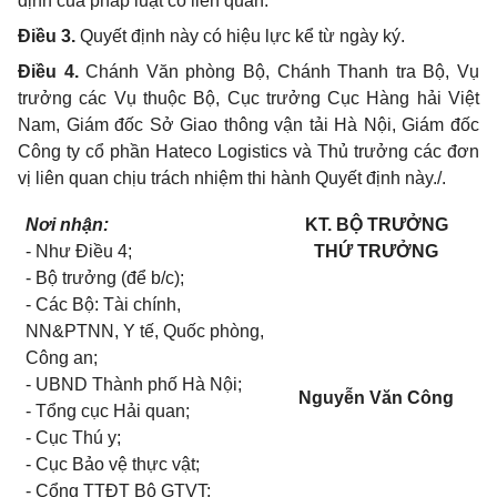
định của pháp luật có liên quan.
Điều 3.
Quyết định này có hiệu lực kể từ ngày ký.
Điều 4.
Chánh Văn phòng Bộ, Chánh Thanh tra Bộ, Vụ
trưởng các Vụ thuộc Bộ, Cục trưởng Cục Hàng hải Việt
Nam, Giám đốc Sở Giao thông vận tải Hà Nội, Giám đốc
Công ty cổ phần Hateco
Logistics
và Thủ trưởng các đơn
vị liên quan chịu trách nhiệm thi hành Quyết định này./.
Nơi nhận:
KT. BỘ TRƯỞNG
-
Như Điều 4;
THỨ TRƯỞNG
-
Bộ trưởng (để b/c);
-
Các Bộ: Tài chính,
NN&PTNN, Y tế, Quốc phòng,
Công an;
- UBND
Thành phố Hà Nội;
Nguyễn Văn Công
-
Tổng cục Hải quan;
-
Cục Thú y;
-
Cục Bảo vệ thực vật;
-
Cổng TTĐT Bộ
GTVT;