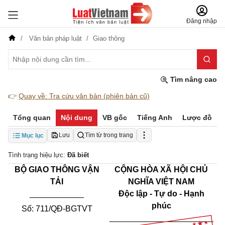
Đăng nhập
Văn bản pháp luật
Giao thông
Tìm nâng cao
👉
Quay về: Tra cứu văn bản (phiên bản cũ)
Tổng quan
Nội dung
VB gốc
Tiếng Anh
Lược đồ
Lưu
Tìm từ trong trang
Mục lục
Tình trạng hiệu lực:
Đã biết
BỘ GIAO THÔNG VẬN
CỘNG HÒA XÃ HỘI CHỦ
TẢI
NGHĨA VIỆT NAM
____________
Độc lập - Tự do - Hạnh
phúc
Số:
711
/QĐ-BGTVT
_______________________