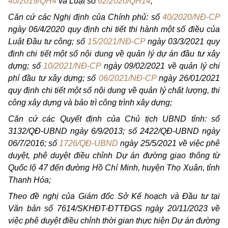
40/2019/QH4
và Luật số
62/2020/QH14
;
Căn cứ các Nghị định của Chính phủ: số
40/2020/NĐ-CP
ngày 06/4/2020 quy định chi tiết thi hành một số điều của
Luật Đầu tư công; số
15/2021/NĐ-CP
ngày 03/3/2021 quy
định chi tiết một số nội dung về quản lý dự án đầu tư xây
dựng; số
10/2021/NĐ-CP
ngày 09/02/2021 về quản lý chi
phí đầu tư xây dựng; số
06/2021/NĐ-CP
ngày 26/01/2021
quy định chi tiết một số nội dung về quản lý chất lượng, thi
công xây dựng và bảo trì công trình xây dựng;
Căn cứ các Quyết định của Chủ tịch UBND tỉnh: số
3132/QĐ-UBND ngày 6/9/2013; số
2422/QĐ-UBND
ngày
06/7/2016; số
1726/QĐ-UBND
ngày 25/5/2021 về việc phê
duyệt, phê duyệt điều chỉnh Dự án đường giao thông từ
Quốc lộ 47 đến đường Hồ Chí Minh, huyện Thọ Xuân, tỉnh
Thanh Hóa;
Theo đề nghị của Giám đốc Sở Kế hoạch và Đầu tư tại
Văn bản số 7614/SKHĐT-ĐTTĐGS ngày 20/11/2023 về
việc phê duyệt điều chỉnh thời gian thực hiện Dự án đường