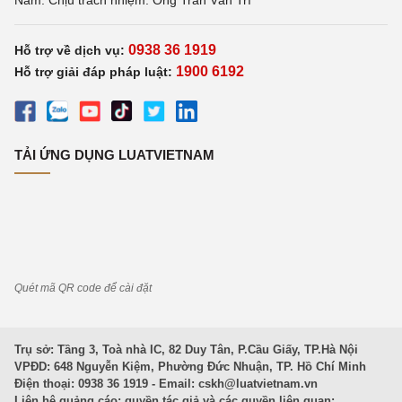
Nam. Chịu trách nhiệm: Ông Trần Văn Trí
0938 36 1919
Hỗ trợ về dịch vụ:
1900 6192
Hỗ trợ giải đáp pháp luật:
TẢI ỨNG DỤNG LUATVIETNAM
Quét mã QR code để cài đặt
Trụ sở: Tầng 3, Toà nhà IC, 82 Duy Tân, P.Cầu Giấy, TP.Hà Nội
VPĐD: 648 Nguyễn Kiệm, Phường Đức Nhuận, TP. Hồ Chí Minh
Điện thoại: 0938 36 1919 - Email:
cskh@luatvietnam.vn
Liên hệ quảng cáo; quyền tác giả và các quyền liên quan: