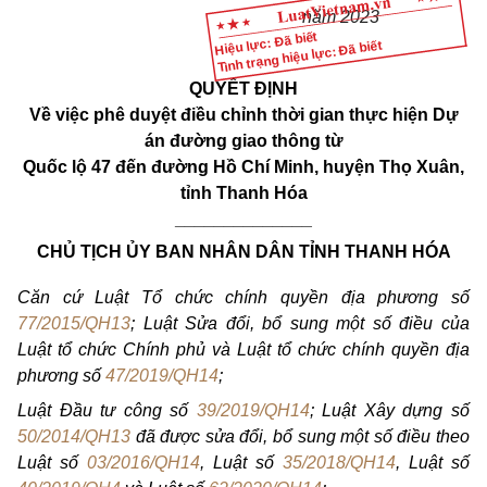
năm 2023
Hiệu lực: Đã biết
Tình trạng hiệu lực: Đã biết
QUYẾT ĐỊNH
Về việc phê duyệt điều chỉnh thời gian thực hiện Dự
án đường giao thông từ
Quốc lộ 47 đến đường Hồ Chí Minh, huyện Thọ Xuân,
tỉnh Thanh Hóa
______________
CHỦ TỊCH ỦY BAN NHÂN DÂN TỈNH THANH HÓA
Căn cứ Luật Tổ chức chính quyền địa phương số
77/2015/QH13
; Luật Sửa đổi, bổ sung một số điều của
Luật tổ chức Chính phủ và Luật tổ chức chính quyền địa
phương số
47/2019/QH14
;
Luật Đầu tư công số
39/2019/QH14
; Luật Xây dựng số
50/2014/QH13
đã được sửa đổi, bổ sung một số điều theo
Luật số
03/2016/QH14
,
Luật số
35/2018/QH14
, Luật số