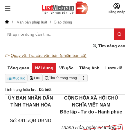
Đăng nhập
Văn bản pháp luật
Giao thông
Tìm nâng cao
👉
Quay về: Tra cứu văn bản (phiên bản cũ)
Tổng quan
Nội dung
VB gốc
Tiếng Anh
Lược đồ
Lưu
Tìm từ trong trang
Mục lục
Tình trạng hiệu lực:
Đã biết
ỦY BAN NHÂN DÂN
CỘNG HÒA XÃ HỘI CHỦ
TỈNH THANH HÓA
NGHĨA VIỆT NAM
________
Độc lập - Tự do - Hạnh phúc
_____________
Số: 4411/QĐ-UBND
Thanh Hóa, ngày 22 tháng 11