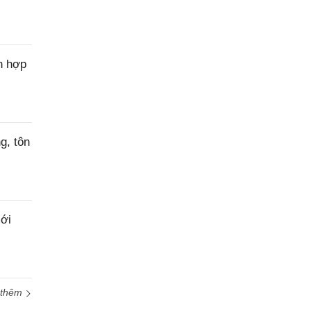
n hợp
g, tôn
ới
 thêm