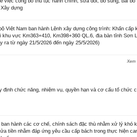
iệc công bố thủ tục hành chính, sửa đổi, bổ sung, bãi bỏ 
ộ Xây dựng
 Việt Nam ban hành Lệnh xây dựng công trình: Khẩn cấp 
tại khu vực Km363+410, Km398+360 QL.6, địa bàn tỉnh Sơn L
y ra từ ngày 21/5/2026 đến ngày 25/5/2026)
Xem
 định chức năng, nhiệm vụ, quyền hạn và cơ cấu tổ chức 
ban hành các cơ chế, chính sách đặc thù nhằm xử lý khó k
rửa tiền nhằm đáp ứng yêu cầu cấp bách trong thực hiện ca