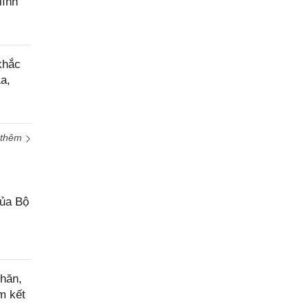
lĩnh
khắc
a,
 thêm
của Bộ
hăn,
m kết