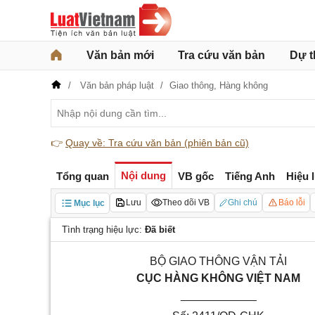
Văn bản mới
Tra cứu văn bản
Dự t
Văn bản pháp luật
Giao thông,
Hàng không
👉
Quay về: Tra cứu văn bản (phiên bản cũ)
Nội dung
Tổng quan
VB gốc
Tiếng Anh
Hiệu 
Lưu
Theo dõi VB
Ghi chú
Báo lỗi
Mục lục
Tình trạng hiệu lực:
Đã biết
BỘ GIAO THÔNG VẬN TẢI
CỤC HÀNG KHÔNG VIỆT NAM
____________