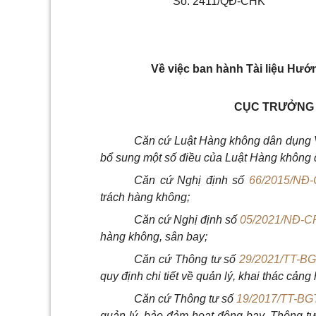
Số: 2411/QĐ-CHK
Về việc ban hành Tài liệu Hướn
CỤC TRƯỞNG 
Căn cứ Luật Hàng không dân dụng 
bổ sung một số điều của Luật Hàng không
Căn cứ Nghị đị
nh số
66/2015/NĐ
trách hàng không;
C
ăn cứ Nghị định s
ố
05/2021/NĐ-C
hàng không, sân bay;
C
ăn cứ Thông tư
số
29/2021/TT-B
quy định chi tiết về quản lý, khai thác cản
C
ăn cứ Thông tư s
ố
19/2017/TT-B
quản lý, bảo đảm hoạt động bay, Thông tư