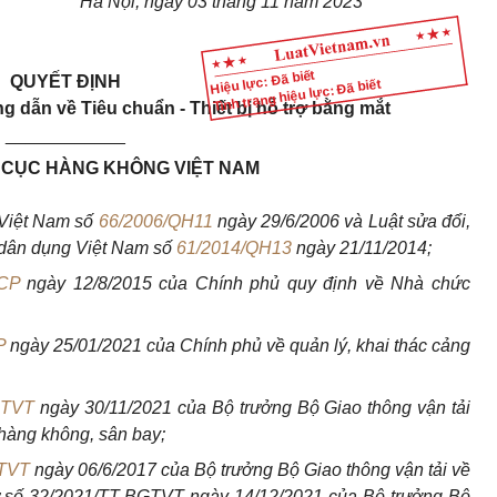
Hà Nội, ngày 03 tháng 11
năm 2023
Hiệu lực: Đã biết
QUYẾT ĐỊNH
Tình trạng hiệu lực: Đã biết
g dẫn về Tiêu chuẩn - Thiết bị hỗ trợ bằng mắt
____________
CỤC HÀNG KHÔNG VIỆT NAM
Việt Nam số
66/2006/QH11
ngày 29/6/2006 và Luật sửa đổi,
 dân dụng Việt Nam số
61/2014/QH13
ngày 21/11/2014;
-CP
ngày 12/8
/2015 của Chính phủ quy định về Nhà chức
P
ng
ày 25/01/2021 của Chính phủ về quản lý, khai thác cảng
GTVT
n
gày 30/11/2021 của Bộ trưởng Bộ Giao
thông vận tải
g hàng không, sân bay;
GTVT
ng
ày 06/6/2017 của Bộ trưởng Bộ Giao thông vận tải về
 số 32/2021/TT-
BGTVT ngày 14/12/2021 của Bộ trưởng Bộ