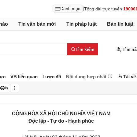
|
Danh mục
Tổng đài trực tuyến
19006
hảo
Tin văn bản mới
Tin pháp luật
Bản tin luật
Tìm kiếm
Tìm nâ
lực
VB liên quan
Lược đồ
Nội dung hợp nhất
Tải về
In
CỘNG HÒA XÃ HỘI CHỦ NGHĨA VIỆT NAM
Độc lập - Tự do - Hạnh phúc
________________________