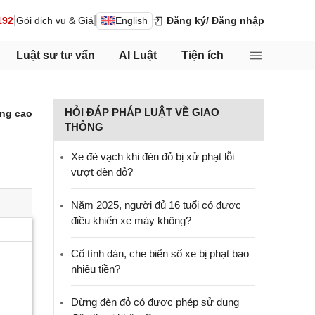
|
|
192
Gói dịch vụ & Giá
English
Đăng ký
/ Đăng nhập
Luật sư tư vấn
AI Luật
Tiện ích
HỎI ĐÁP PHÁP LUẬT VỀ GIAO
ng cao
THÔNG
Xe đè vạch khi đèn đỏ bị xử phạt lỗi
vượt đèn đỏ?
Năm 2025, người đủ 16 tuổi có được
điều khiển xe máy không?
Cố tình dán, che biển số xe bị phạt bao
nhiêu tiền?
Dừng đèn đỏ có được phép sử dụng