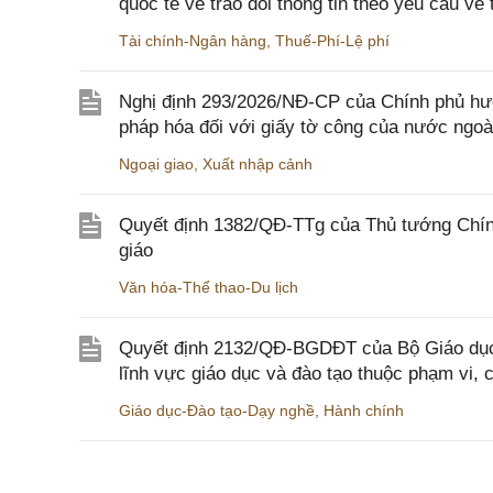
quốc tế về trao đổi thông tin theo yêu cầu về 
Tài chính-Ngân hàng
,
Thuế-Phí-Lệ phí
Nghị định 293/2026/NĐ-CP của Chính phủ hư
pháp hóa đối với giấy tờ công của nước ngoà
Ngoại giao
,
Xuất nhập cảnh
Quyết định 1382/QĐ-TTg của Thủ tướng Chính
giáo
Văn hóa-Thể thao-Du lịch
Quyết định 2132/QĐ-BGDĐT của Bộ Giáo dục 
lĩnh vực giáo dục và đào tạo thuộc phạm vi,
Giáo dục-Đào tạo-Dạy nghề
,
Hành chính