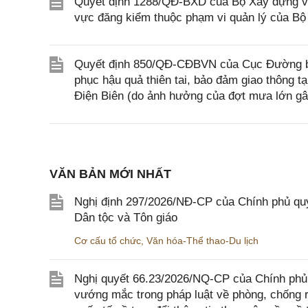
Quyết định 1288/QĐ-BXD của Bộ Xây dựng về v
vực đăng kiểm thuộc phạm vi quản lý của B
Quyết định 850/QĐ-CĐBVN của Cục Đường bộ
phục hậu quả thiên tai, bảo đảm giao thông 
Điện Biên (do ảnh hưởng của đợt mưa lớn gâ
VĂN BẢN MỚI NHẤT
Nghị định 297/2026/NĐ-CP của Chính phủ quy
Dân tộc và Tôn giáo
Cơ cấu tổ chức
,
Văn hóa-Thể thao-Du lịch
Nghị quyết 66.23/2026/NQ-CP của Chính phủ 
vướng mắc trong pháp luật về phòng, chống 