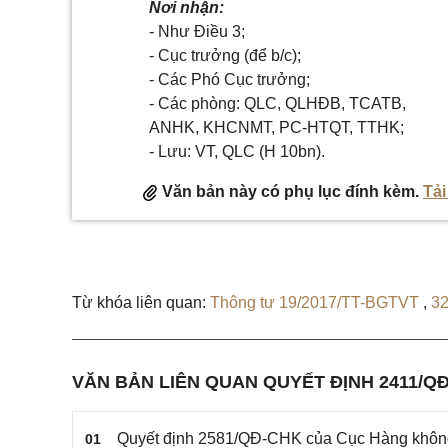
Nơi nhận:
- Như Điều 3;
- Cục trưởng (để b/c);
- Các Phó Cục trưởng;
- Các phòng: QLC, QLHĐB, TCATB,
ANHK, KHCNMT, PC-HTQT, TTHK;
- Lưu: VT, QLC (H 10bn).
Văn bản này có phụ lục đính kèm.
Tải
Từ khóa liên quan:
Thông tư 19/2017/TT-BGTVT
,
3
VĂN BẢN LIÊN QUAN QUYẾT ĐỊNH 2411/Q
Quyết định 2581/QĐ-CHK của Cục Hàng không V
01