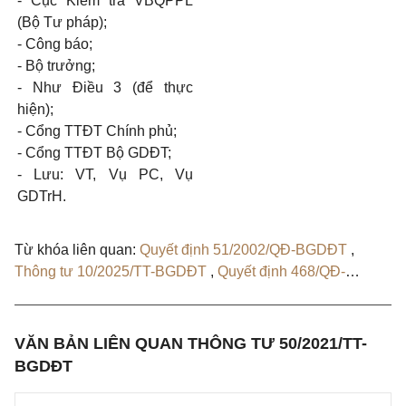
-
Cục Kiểm tra VBQPPL
(Bộ Tư pháp);
-
Công báo;
-
Bộ trưởng;
-
Như Điều 3 (để thực
hiện);
-
Cổng TTĐT Chính phủ;
-
Cổng TTĐT Bộ GDĐT;
-
Lưu: VT, Vụ
PC,
Vụ
GDTrH.
Từ khóa liên quan:
Quyết định 51/2002/QĐ-BGDĐT
,
Thông tư 10/2025/TT-BGDĐT
,
Quyết định 468/QĐ-
BGDĐT
,
Thông tư 15/2026/TT-BGDĐT
VĂN BẢN LIÊN QUAN THÔNG TƯ 50/2021/TT-
BGDĐT