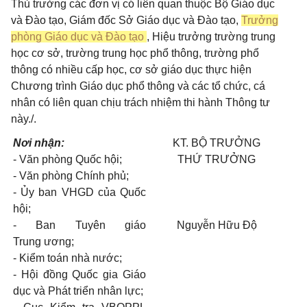
Thủ trưởng các đơn vị có liên quan thuộc Bộ Giáo dục
và Đào tạo, Giám đốc Sở Giáo dục và Đào tạo,
Trưởng
phòng Giáo dục và Đào tạo
, Hiệu trưởng trường trung
học cơ sở, trường trung học phổ thông, trường phổ
thông có nhiều cấp học, cơ sở giáo dục thực hiện
Chương trình Giáo dục phổ thông và các tổ chức, cá
nhân có liên quan chịu trách nhiệm thi hành Thông tư
này./.
Nơi nhận:
KT. B
Ộ
TRƯỞNG
-
Văn phòng Quốc hội;
THỨ TRƯỞNG
-
Văn phòng Chính phủ;
- Ủ
y ban VHGD của Quốc
hội;
-
Ban Tuyên giáo
N
guyễn Hữu Độ
Trung
ương
;
-
Kiểm toán nhà nước;
-
Hội đồng Quốc gia Giáo
dục và Phát triển nhân lực;