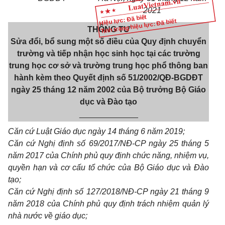
2021
Hiệu lực: Đã biết
Tình trạng hiệu lực: Đã biết
THÔNG T
Ư
Sửa đổi, bổ sung một số điều của Quy định chuyển
trường và tiếp nhận học
sinh học tại các trường
trung học cơ sở và trường trung học phổ thông ban
hành kèm theo Quyết định số 51/2002/QĐ-BGDĐT
ngày 25 tháng 12 năm 2002
của Bộ trưởng Bộ Giáo
dục và Đào tạo
_____________
Căn cứ Luật Giáo dục ngày 14 tháng 6 năm 2019;
Căn cứ Nghị định số 69/2017/NĐ-CP ngày 25 tháng 5
năm 2017 của Chính phủ quy định chức năng, nhiệm vụ,
quyền hạn và cơ cấu tổ chức của Bộ Giáo dục và Đào
tạo;
Căn cứ Nghị định số 127/2018/NĐ-CP ngày 21 tháng 9
năm 2018 của Chính phủ quy định trách nhiệm quản lý
nhà nước về giáo dục;