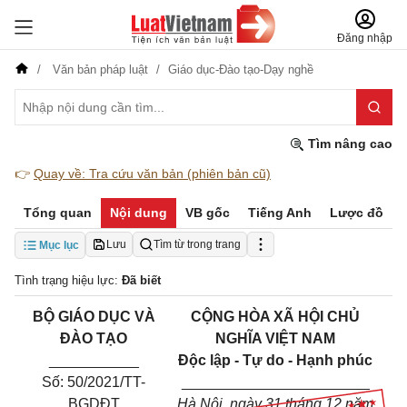
Đăng nhập
Văn bản pháp luật
Giáo dục-Đào tạo-Dạy nghề
Tìm nâng cao
👉
Quay về: Tra cứu văn bản (phiên bản cũ)
Tổng quan
Nội dung
VB gốc
Tiếng Anh
Lược đồ
Lưu
Tìm từ trong trang
Mục lục
Tình trạng hiệu lực:
Đã biết
B
Ộ
GIÁO DỤC VÀ
CỘNG HÒA XÃ HỘI CHỦ
ĐÀO TẠO
NGHĨA VIỆT NAM
___________
Độc lập
-
Tự
d
o - Hạnh phúc
Số: 50/2021/TT-
_______________________
BGDĐT
Hà Nội, ngày 31 tháng 12 năm