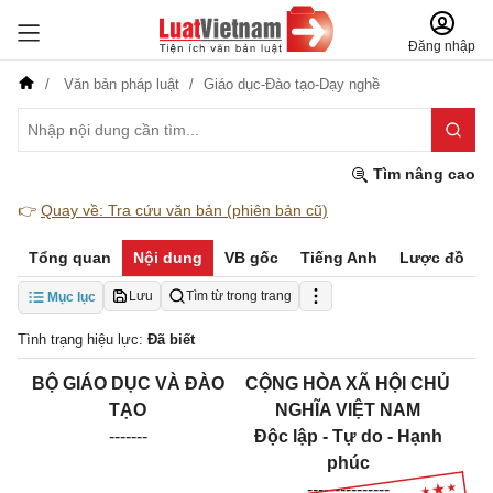
Đăng nhập
Văn bản pháp luật
Giáo dục-Đào tạo-Dạy nghề
Tìm nâng cao
👉
Quay về: Tra cứu văn bản (phiên bản cũ)
Tổng quan
Nội dung
VB gốc
Tiếng Anh
Lược đồ
Lưu
Tìm từ trong trang
Mục lục
Tình trạng hiệu lực:
Đã biết
BỘ GIÁO DỤC VÀ ĐÀO
CỘNG HÒA XÃ HỘI CHỦ
TẠO
NGHĨA VIỆT NAM
-------
Độc lập - Tự do - Hạnh
phúc
---------------