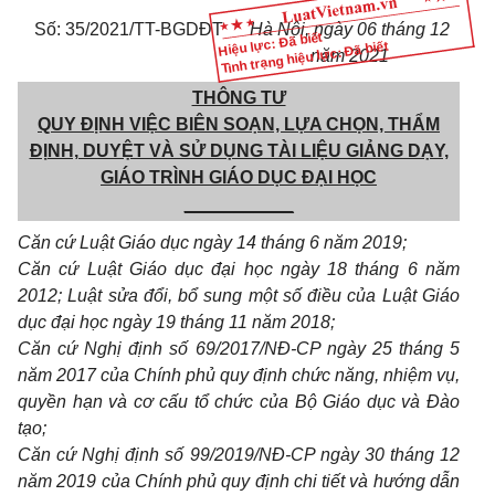
Số: 35/2021/TT-BGDĐT
Hà Nội, ngày 06 tháng 12
Hiệu lực: Đã biết
Tình trạng hiệu lực: Đã biết
năm 2021
THÔNG TƯ
QUY ĐỊNH VIỆC BIÊN SOẠN, LỰA CHỌN, THẨM
ĐỊNH, DUYỆT VÀ SỬ DỤNG TÀI LIỆU GIẢNG DẠY,
GIÁO TRÌNH GIÁO DỤC ĐẠI HỌC
___________
Căn cứ Luật Giáo dục ngày 14 tháng 6 năm 2019;
Căn cứ Luật Giáo dục đại học ngày 18 tháng 6 năm
2012; Luật sửa đổi, bổ sung một số điều của Luật Giáo
dục đại học ngày 19 tháng 11 năm 2018;
Căn cứ Nghị định số 69/2017/NĐ-CP ngày 25 tháng 5
năm 2017 của Chính phủ quy định chức năng, nhiệm vụ,
quyền hạn và cơ cấu tổ chức của Bộ Giáo dục và Đào
tạo;
Căn cứ Nghị định số 99/2019/NĐ-CP ngày 30 tháng 12
năm 2019 của Chính phủ quy định chi tiết và hướng dẫn