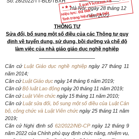
Số: 28/2022/TT-BLĐTBXH
Hà Nội, ngày 28 tháng 12
Hiệu lực: Đã biết
Tình trạng hiệu lực: Đã biết
năm 2022
THÔNG T
Ư
Sửa đổi, bổ sung một số điều của các
Thông tư quy
định về tuy
ể
n dụng, sử dụng, bồi dưỡng và
chế độ
làm việc của nhà giáo giáo dục nghề nghiệp
____________________
Căn cứ
Luật Giáo dục nghề nghiệp
ngày 27 tháng 11
năm 2014;
Căn cứ
Luật Giáo dục
ngày 14 tháng 6 năm 2019;
Căn cứ
Bộ luật Lao động
ngày 20 tháng 11 năm 2019;
Căn cứ
Luật Viên chức
ngày 15 tháng 11 năm 2010;
Căn cứ
Luật sửa đổi, bổ sung một số điều của Luật Cán
bộ, công chức và Luật Viên chức
ngày 25 tháng 11 năm
2019;
Căn cứ Nghị định số
62/2022/NĐ-CP
ngày 12 tháng 9
năm 2022 của Chính phủ quy định chức năng, nhiệm vụ,