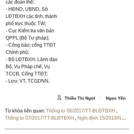
các đoàn thể;
-
HĐND, UBND, Sở
LĐTBXH các tỉnh, thành
phố trực thuộc
TW;
-
Cục Kiểm tra văn bản
QPPL (Bộ Tư pháp);
-
Công báo; cổng TTĐT
Chính ph
ủ
;
-
Bộ LĐTBXH: Lãnh đạo
Bộ, Vụ Pháp chế, Vụ
TCCB, C
ổ
ng TTĐT;
-
Lưu: VT,
TCGDNN.
Thiều Thị Ngọt
|
Ngọc Yến
Từ khóa liên quan:
Thông tư 06/2017/TT-BLĐTBXH
,
Thông tư 07/2017/TT-BLĐTBXH
,
Nghị định 15/2019/NĐ-
CP
,
Thông tư 34/2018/TT-BLĐTBXH
,
Thông tư
05/2026/TT-BGDĐT
,
Quyết định 468/QĐ-BGDĐT