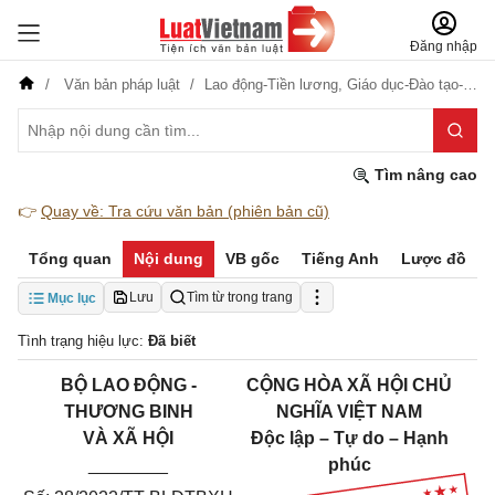
Đăng nhập
Văn bản pháp luật
Lao động-Tiền lương,
Giáo dục-Đào tạo-Dạy nghề
Tìm nâng cao
👉
Quay về: Tra cứu văn bản (phiên bản cũ)
Tổng quan
Nội dung
VB gốc
Tiếng Anh
Lược đồ
Lưu
Tìm từ trong trang
Mục lục
Tình trạng hiệu lực:
Đã biết
B
Ộ
LAO ĐỘNG -
CỘNG HÒA XÃ HỘI CHỦ
THƯƠNG BINH
NGHĨA VIỆT NAM
VÀ XÃ HỘI
Độc lập – Tự do – Hạnh
________
phúc
_______________