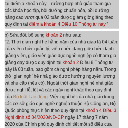
tại điểm a khoản này. Trường hợp nhà giáo tham gia
các khóa học tập, bồi dưỡng chuẩn hóa, bồi dưỡng
nâng cao vượt quá 02 tuần được giảm giờ giảng theo
quy định tại
điểm a khoản 4 Điều 10 Thông tư này
.”
b) Sửa đổi, bổ sung
khoản 2
như sau:
"2. Thời gian nghỉ hè hằng năm của nhà giáo là 04 tuần;
của viên chức quản lý, viên chức đang giữ chức danh
giảng viên, giáo viên giáo dục nghề nghiệp có tham gia
giảng dạy được quy định tại
khoản 2
Điều 8 Thông tư
này là 03 tuần, bao gồm cả nghỉ phép hằng năm. Trong
thời gian nghỉ hè nhà giáo được hưởng nguyên lương
và phụ cấp (nếu có). Ngoài thời gian nghỉ hè nhà giáo
được nghỉ lễ, tết và các ngày nghỉ khác theo quy định
của
Bộ luật Lao động
. Việc nghỉ hè của nhà giáo trong
các cơ sở giáo dục nghề nghiệp thuộc Bộ Công an, Bộ
Quốc phòng thực hiện theo quy định tại
khoản 4 Điều 3
Nghị định số 84/2020/NĐ-CP
ngày 17 tháng 7 năm
2020 của Chính phủ quy định chi tiết một số điều của