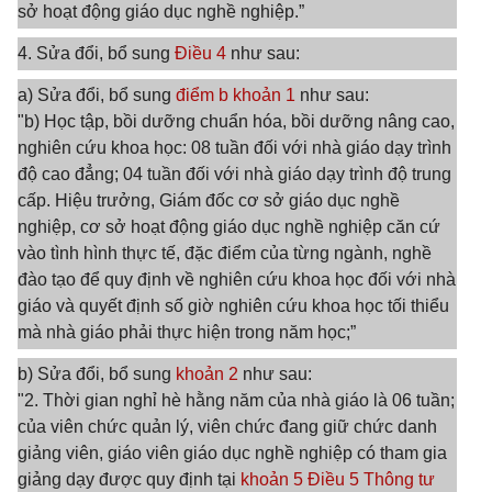
sở hoạt động giáo dục nghề nghiệp.”
4. Sửa đổi, bổ sung
Điều 4
như sau:
a) Sửa đổi, bổ sung
điểm b khoản 1
như sau:
"b) Học tập, bồi dưỡng chuẩn hóa, bồi dưỡng nâng cao,
nghiên cứu khoa học: 08 tuần đối với nhà giáo dạy trình
độ cao đẳng; 04 tuần đối với nhà giáo dạy trình độ trung
cấp. Hiệu trưởng, Giám đốc cơ sở giáo dục nghề
nghiệp, cơ sở hoạt động giáo dục nghề nghiệp căn cứ
vào tình hình thực tế, đặc điểm của từng ngành, nghề
đào tạo để quy định về nghiên cứu khoa học đối với nhà
giáo và quyết định số giờ nghiên cứu khoa học tối thiểu
mà nhà giáo phải thực hiện trong năm học;”
b) Sửa đổi, bổ sung
khoản 2
như sau:
"2. Thời gian nghỉ hè hằng năm của nhà giáo là 06 tuần;
của viên chức quản lý, viên chức đang giữ chức danh
giảng viên, giáo viên giáo dục nghề nghiệp có tham gia
giảng dạy được quy định tại
khoản 5 Điều 5 Thông tư