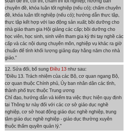
soạn đề thi, coi thi, chấm thi tốt nghiệp; hướng dẫn
chuyên đề, khóa luận tốt nghiệp (nếu có); chấm chuyên
đề, khóa luận tốt nghiệp (nếu có); hướng dẫn thực tập,
thực tập kết hợp với lao động sản xuất; bồi dưỡng cho
nhà giáo tham gia Hội giảng các cấp; bồi dưỡng cho
học viên, học sinh, sinh viên tham gia kỳ thi tay nghề các
cấp và các nội dung chuyên môn, nghiệp vụ khác ra giờ
chuẩn để tính khối lượng giảng dạy hằng năm cho nhà
giáo.”
12. Sửa đổi, bổ sung
Điều 13
như sau:
"Điều 13. Trách nhiệm của các Bộ, cơ quan ngang Bộ,
cơ quan thuộc Chính phủ, Ủy ban nhân dân các tỉnh,
thành phố trực thuộc Trung ương
Chỉ đạo, hướng dẫn và kiểm tra việc thực hiện quy định
tại Thông tư này đối với các cơ sở giáo dục nghề
nghiệp, cơ sở hoạt động giáo dục nghề nghiệp, trung
tâm giáo dục nghề nghiệp - giáo dục thường xuyên
thuộc thẩm quyền quản lý.”