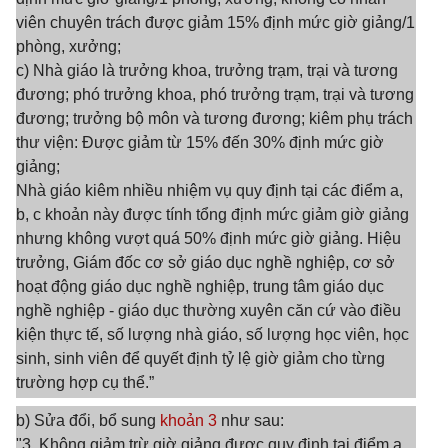
viên chuyên trách được giảm 15% định mức giờ giảng/1
phòng, xưởng;
c) Nhà giáo là trưởng khoa, trưởng trạm, trại và tương
đương; phó trưởng khoa, phó trưởng trạm, trại và tương
đương; trưởng bộ môn và tương đương; kiêm phụ trách
thư viện: Được giảm từ 15% đến 30% định mức giờ
giảng;
Nhà giáo kiêm nhiều nhiệm vụ quy định tại các điểm a,
b, c khoản này được tính tổng định mức giảm giờ giảng
nhưng không vượt quá 50% định mức giờ giảng. Hiệu
trưởng, Giám đốc cơ sở giáo dục nghề nghiệp, cơ sở
hoạt động giáo dục nghề nghiệp, trung tâm giáo dục
nghề nghiệp - giáo dục thường xuyên căn cứ vào điều
kiện thực tế, số lượng nhà giáo, số lượng học viên, học
sinh, sinh viên để quyết định tỷ lệ giờ giảm cho từng
trường hợp cụ thể.”
b) Sửa đổi, bổ sung
khoản 3
như sau:
"3. Không giảm trừ giờ giảng được quy định tại điểm a,