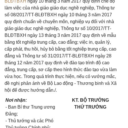
BLĐTBXH
ngày 10 tháng 3 năm 2017 quy định chế độ
làm việc của nhà giáo giáo dục nghề nghiệp, Thông tư
số 08/2017/TT-BLĐTBXH ngày 10 tháng 3 năm 2017
quy định chuẩn về chuyên môn, nghiệp vụ đối với nhà
giáo giáo dục nghề nghiệp, Thông tư số 10/2017/TT-
BLĐTBXH ngày 13 tháng 3 năm 2017 quy định về mẫu
bằng tốt nghiệp trung cấp, cao đẳng; việc in, quản lý,
cấp phát, thu hồi, hủy bỏ bằng tốt nghiệp trung cấp, cao
đẳng và Thông tư số 31/2017/TT-BLĐTBXH ngày 28
tháng 12 năm 2017 quy định về đào tạo trình độ cao
đẳng, trung cấp, sơ cấp theo hình thức đào tạo vừa làm
vừa học. Trong quá trình thực hiện, nếu có vướng mắc,
đề nghị phản ánh về Bộ Lao động - Thương binh và Xã
hội để được hướng dẫn./.
Nơi nhận:
KT. BỘ TRƯỞNG
-
Ban Bí thư Trung ương
THỨ TRƯỞNG
Đ
ả
ng;
-
Thủ tướng và các Phó
Thủ tướng Chính phủ;