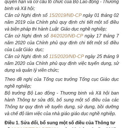
quyền hạn và cơ cấu tổ chức của Bộ Lao động - Thương
b
i
nh và Xã hội;
Căn cứ Nghị định số
15/2019/NĐ-CP
ngày 01 tháng 02
năm 2019 của Chính phủ quy định chi tiết một số điều
và biện pháp thi hành Luật Giáo dục nghề nghiệp;
Căn cứ Nghị định số
84/2020/NĐ-CP
ngày 17 tháng 7
năm 2020 của Chính phủ quy định chi tiết một số điều
của Luật Giáo dục;
Căn cứ Nghị định số
115/2020/NĐ-CP
ngày 25 tháng 9
năm 2020 của Chính phủ quy định việc tuy
ể
n dụng, sử
dụng và quản
lý
viên chức;
Theo đề nghị của Tổng cục trưởng Tổng cục Gi
á
o dục
nghề nghiệp;
Bộ trưởng Bộ Lao động - Thương b
i
nh và Xã hội ban
hành Thông tư sửa đ
ổ
i, b
ổ
sung một số điều của các
Thông tư quy định về tuyển dụng, sử dụng, bồi dưỡng
và chế độ làm việc của nhà gi
á
o giáo dục nghề nghiệp.
Điều 1. Sửa đổi, bổ sung một số điều của Thông tư