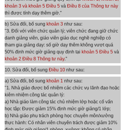
khoản 3 và khoản 5 Điều 5
và
Điều 8 của Thông tư này
thì được tính dạy thêm giờ.”
b) Sửa đổi, bổ sung
khoản 3
như sau:
"3. Đối với viên chức quản lý; viên chức đang giữ chức
danh giảng viên, giáo viên giáo dục nghề nghiệp có
tham gia giảng dạy: số giờ dạy thêm không vượt quá
50% định mức giờ giảng quy định tại
khoản 5 Điều 5
và
khoản 2 Điều 8 Thông tư này
.”
10. Sửa đổi, bổ sung
Điều 10
như sau:
a) Sửa đổi, bổ sung
khoản 1
như sau:
"1. Nhà giáo được bổ nhiệm các chức vụ lãnh đạo hoặc
kiêm nhiệm công tác quản lý:
a) Nhà giáo làm công tác chủ nhiệm lớp hoặc cố vấn
học tập: Được giảm 15% định mức giờ giảng/1 lớp;
b) Nhà giáo phụ trách phòng học chuyên môn/xưởng
thực hành: Có nhân viên chuyên trách được giảm 10%
định mức giờ giảng/1 phòng, xưởng; không có nhân