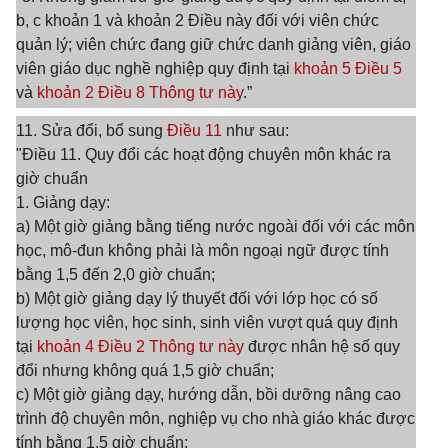
b, c khoản 1 và khoản 2 Điều này đối với viên chức
quản lý; viên chức đang giữ chức danh giảng viên, giáo
viên giáo dục nghề nghiệp quy định tại
khoản 5 Điều 5
và
khoản 2 Điều 8 Thông tư này
.”
11. Sửa đổi, bổ sung
Điều 11
như sau:
"Điều 11. Quy đổi các hoạt động chuyên môn khác ra
giờ chuẩn
1. Giảng dạy:
a) Một giờ giảng bằng tiếng nước ngoài đối với các môn
học, mô-đun không phải là môn ngoại ngữ được tính
bằng 1,5 đến 2,0 giờ chuẩn;
b) Một giờ giảng dạy lý thuyết đối với lớp học có số
lượng học viên, học sinh, sinh viên vượt quá quy định
tại
khoản 4 Điều 2 Thông tư này
được nhân hệ số quy
đổi nhưng không quá 1,5 giờ chuẩn;
c) Một giờ giảng dạy, hướng dẫn, bồi dưỡng nâng cao
trình độ chuyên môn, nghiệp vụ cho nhà giáo khác được
tính bằng 1,5 giờ chuẩn;