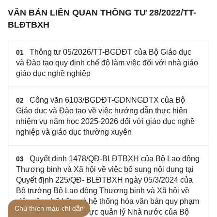
VĂN BẢN LIÊN QUAN THÔNG TƯ 28/2022/TT-
BLĐTBXH
Thông tư 05/2026/TT-BGDĐT của Bộ Giáo dục
01
và Đào tạo quy định chế độ làm việc đối với nhà giáo
giáo dục nghề nghiệp
Công văn 6103/BGDĐT-GDNNGDTX của Bộ
02
Giáo dục và Đào tạo về việc hướng dẫn thực hiện
nhiệm vụ năm học 2025-2026 đối với giáo dục nghề
nghiệp và giáo dục thường xuyên
Quyết định 1478/QĐ-BLĐTBXH của Bộ Lao động
03
Thương binh và Xã hội về việc bổ sung nội dung tại
Quyết định 225/QĐ- BLĐTBXH ngày 05/3/2024 của
Bộ trưởng Bộ Lao động Thương binh và Xã hội về
việc công bố kết quả hệ thống hóa văn bản quy phạm
Chú thích màu chỉ dẫn
pháp luật thuộc lĩnh vực quản lý Nhà nước của Bộ