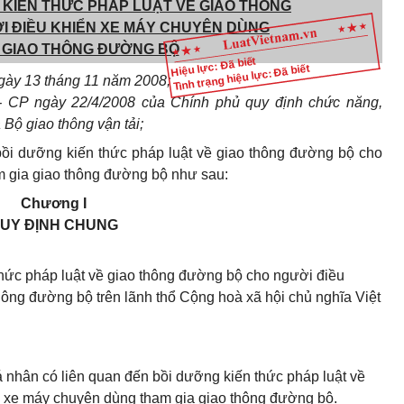
 KIẾN THỨC PHÁP LUẬT VỀ GIAO THÔNG
 ĐIỀU KHIỂN XE MÁY CHUYÊN DÙNG
 GIAO THÔNG ĐƯỜNG BỘ
Hiệu lực: Đã biết
Tình trạng hiệu lực: Đã biết
gày 13 tháng 11 năm 2008;
- CP ngày 22/4/2008 của Chính phủ quy định chức năng,
Bộ giao thông vận tải;
bồi dưỡng kiến thức pháp luật về giao thông đường bộ cho
m gia giao thông đường bộ như sau:
Chương I
UY ĐỊNH CHUNG
thức pháp luật về giao thông đường bộ cho người điều
ông đường bộ trên lãnh thổ Cộng hoà xã hội chủ nghĩa Việt
á nhân có liên quan đến bồi dưỡng kiến thức pháp luật về
 xe máy chuyên dùng tham gia giao thông đường bộ.