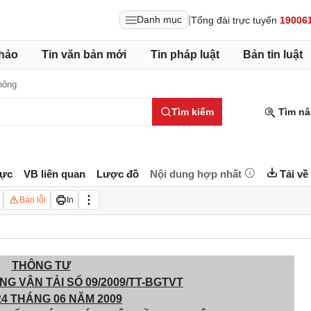
|
Danh mục
Tổng đài trực tuyến
19006
hảo
Tin văn bản mới
Tin pháp luật
Bản tin luật
hông
Tìm kiếm
Tìm nâ
lực
VB liên quan
Lược đồ
Nội dung hợp nhất
Tải về
Báo lỗi
In
THÔNG TƯ
NG VẬN TẢI
SỐ 09/2009/TT-BGTVT
4 THÁNG 06 NĂM 2009