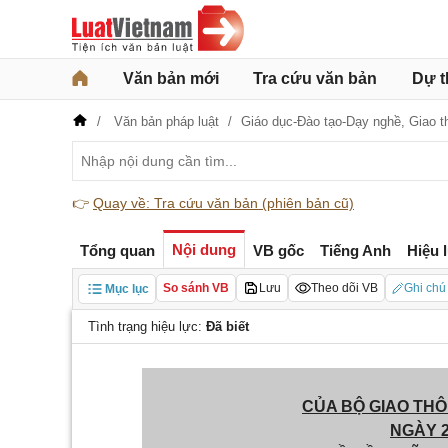
Văn bản mới
Tra cứu văn bản
Dự t
Văn bản pháp luật
Giáo dục-Đào tạo-Dạy nghề,
Giao t
👉
Quay về: Tra cứu văn bản (phiên bản cũ)
Nội dung
Tổng quan
VB gốc
Tiếng Anh
Hiệu 
So sánh VB
Lưu
Theo dõi VB
Ghi chú
Mục lục
Tình trạng hiệu lực:
Đã biết
CỦA BỘ GIAO THÔ
NGÀY 2