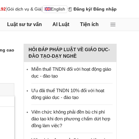
|
|
192
Gói dịch vụ & Giá
English
Đăng ký
/ Đăng nhập
Luật sư tư vấn
AI Luật
Tiện ích
HỎI ĐÁP PHÁP LUẬT VỀ GIÁO DỤC-
ng cao
ĐÀO TẠO-DẠY NGHỀ
Miễn thuế TNDN đối với hoạt động giáo
dục - đào tạo
Ưu đãi thuế TNDN 10% đối với hoạt
động giáo dục - đào tạo
Viên chức không phải đền bù chi phí
đào tạo khi đơn phương chấm dứt hợp
đồng làm việc?