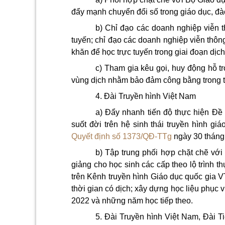
đẩy mạnh chuyển đổi số trong giáo dục, đà
b) Chỉ đạo các doanh nghiệp viễn t
tuyến; chỉ đạo các doanh nghiệp viễn thông
khăn để học trực tuyến trong giai đoạn dịc
c) Tham gia kêu gọi, huy động hỗ tr
vùng dịch nhằm bảo đảm công bằng trong tiế
4. Đài Truyền hình Việt Nam
a) Đẩy nhanh tiến độ thực hiện Đề
suốt đời trên hệ sinh thái truyền hình g
Quyết định số 1373/QĐ-TTg
ngày 30 tháng
b) Tập trung phối hợp chặt chẽ với
giảng cho
học sinh các cấp theo lộ trình t
trên Kênh truyền
hình Giáo dục qu
ố
c gia V
thời gian có dịch; xây dựng học liệu phục v
2022 và những năm học tiếp theo.
5. Đài Truyền hình Việt Nam, Đài T