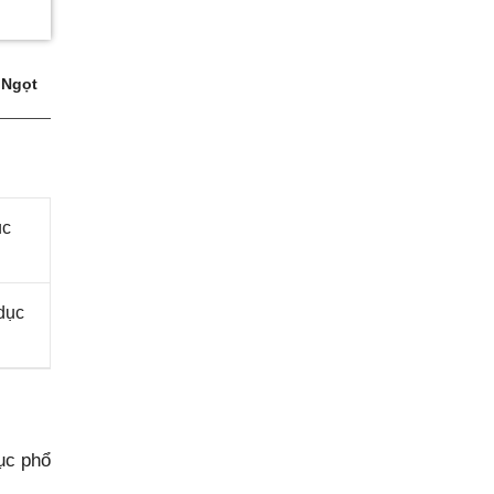
 Ngọt
ục
dục
ục phổ