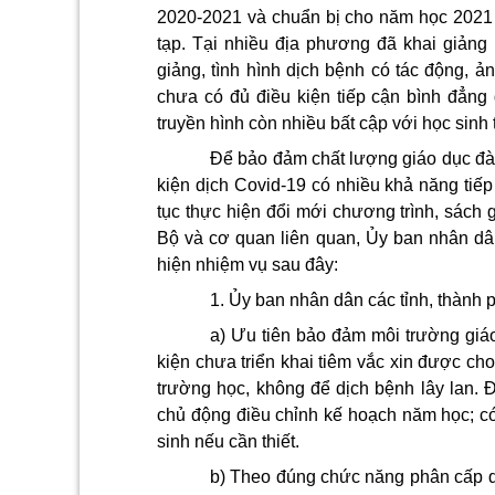
2020-2021 và chuẩn bị cho năm học 2021 -
tạp.
Tại nhiều địa phương đã khai giản
giảng, tình hình dịch bệnh có tác động, ả
chưa có đủ điều kiện tiếp cận bình đ
ẳ
ng 
truyền hình còn nhiều bất cập với học sinh 
Để bảo đảm chất lượng giáo dục đào
kiện dịch Covid-19 có nhiều khả năng tiếp
tục thực hiện đổi mới chương trình, sách 
Bộ và cơ quan liên quan, Ủy ban nhân dân
hiện nhiệm vụ sau đây:
1. Ủy ban nhân dân các tỉnh, thành 
a) Ưu tiên bảo đảm môi trường giáo 
kiện chưa triển khai tiêm vắc xin được ch
trường học, không đ
ể
dịch bệnh lây lan. 
chủ động
điều
chỉnh kế hoạch năm học; có
sinh nếu cần thiết.
b) Theo đúng chức năng phân cấp qu