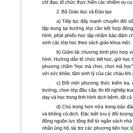
chỉ đạo, tổ chức thực hiện các nhiệm vụ c
2. Bộ Giáo dục và Đào tạo
a) Tiếp tục đẩy mạnh chuyển đổi số
tập trung tại trường lớp c
ầ
n k
ế
t
hợp đồn
hình, phát phiếu học tập nhằm bảo đảm chấ
sinh các lớp học theo sách giáo khoa mới.
b) Giảm tải chương trình phù hợp v
hình. Hướng dẫn tổ chức tiết học, giờ học 
phương châm “học mà chơi, chơi mà học” đ
với sức khỏe, tâm sinh lý của các cháu khi ph
c) Đ
ổ
i mới phương thức kiểm tra, đ
trường, chọn lớp đầu cấp; thi tốt nghiệp tr
dạy và học trong tình hình dịch bệnh, tất 
d) Chú trọng hơn nữa trong bảo đả
và
không có dịch. Đặc biệt lưu ý đối tượn
động n
guồn lực tổng thể từ ngân sách nhà 
nhân ủng hộ, tài trợ các phương tiện học tậ