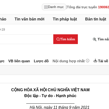
|
Danh mục
Tổng đài trực tuyến
19006
hảo
Tin văn bản mới
Tin pháp luật
Bản tin luật
-19
Tìm kiếm
Tìm nâ
lực
VB liên quan
Lược đồ
Nội dung hợp nhất
Tải về
CỘNG HÒA XÃ HỘI CHỦ NGHĨA VIỆT NAM
Độc lập - Tự do - Hạnh phúc
______________________
Hà Nội, ngày 11 tháng 9 năm 2021