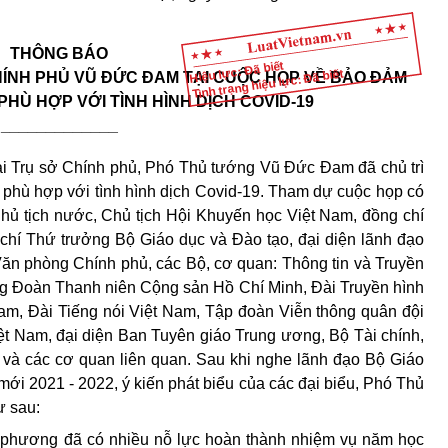
THÔNG BÁO
Hiệu lực: Đã biết
Tình trạng hiệu lực: Đã biết
ÍNH PHỦ VŨ ĐỨC ĐAM TẠI CUỘC HỌP VỀ BẢO ĐẢM
 PHÙ H
Ợ
P V
Ớ
I TÌNH HÌNH DỊCH COVID-19
_____________
ại Trụ sở Chính phủ, Phó Thủ tướng V
ũ
Đức Đam đã chủ trì
 phù h
ợ
p v
ớ
i tình hình dịch Covid-19. Tham dự cuộc họp có
ủ tịch nước, Chủ tịch Hội Khuy
ế
n học Việt Nam, đồng chí
hí Thứ trưởng Bộ Giáo dục và Đào tạo, đại diện lãnh đạo
ăn phòng Chính phủ, các Bộ, cơ quan: Thông tin và Truyền
g Đoàn Thanh niên Cộng sản Hồ Chí Minh, Đài Truyền hình
Nam, Đài Tiếng nói Việt Nam, Tập đoàn Viễn thông quân đội
ệt Nam, đại diện Ban Tuyên giáo Trung ương, Bộ Tài chính,
a và các cơ quan liên quan. Sau khi nghe lãnh đạo Bộ Giáo
mới 2021 - 2022, ý kiến phát biểu của các đại biểu, Phó Thủ
ư sau:
a phương đã có nhiều nỗ lực hoàn thành nhiệm vụ năm học