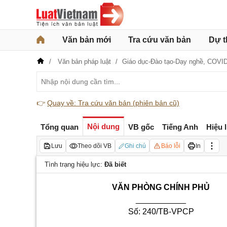
Văn bản mới
Tra cứu văn bản
Dự t
Văn bản pháp luật
Giáo dục-Đào tạo-Dạy nghề,
COVID
👉
Quay về: Tra cứu văn bản (phiên bản cũ)
Nội dung
Tổng quan
VB gốc
Tiếng Anh
Hiệu 
Lưu
Theo dõi VB
Ghi chú
Báo lỗi
In
Tình trạng hiệu lực:
Đã biết
VĂN PHÒNG CHÍNH PHỦ
___________
Số: 240/TB-VPCP