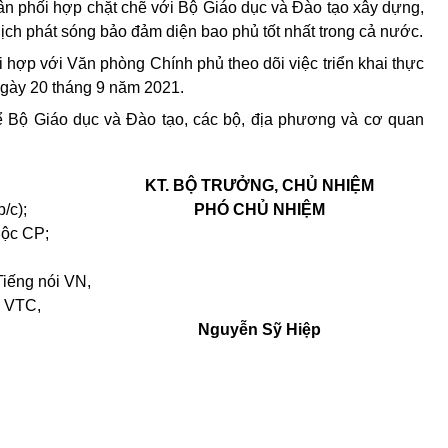
n phối hợp chặt chẽ với Bộ Giáo dục và Đào tạo xây dựng,
 lịch phát sóng bảo đảm diện bao phủ tốt nhất trong cả nước.
 hợp với Văn phòng Chính phủ theo dõi việc triển khai thực
ngày 20 tháng 9 năm 2021.
 Bộ Giáo dục và Đào tạo, các bộ, địa phương và cơ quan
KT. BỘ TRƯỞNG, CHỦ NHIỆM
b/c);
PHÓ CHỦ NHIỆM
uộc CP;
Tiến
g
nói VN,
ố
VTC,
Nguyễn Sỹ Hiệp