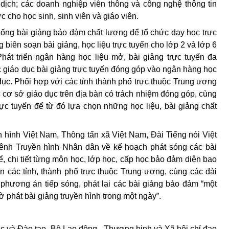
dịch; các doanh nghiệp viễn thông và công nghệ thông tin
c cho học sinh, sinh viên và giáo viên.
hống bài giảng bảo đảm chất lượng để tổ chức dạy học trực
g biên soạn bài giảng, học liệu trực tuyến cho lớp 2 và lớp 6
hát triển ngân hàng học liệu mở, bài giảng trực tuyến đa
c giáo dục bài giảng trực tuyến đóng góp vào ngân hàng học
dục. Phối hợp với các tỉnh thành ph
ố
trực thuộc Trung ương
ác cơ sở giáo dục trên địa bàn có trách nhiệm đóng góp, cùng
rực tuyến để từ đó lựa chọn nh
ữ
ng học liệu, bài giảng chất
ền hình Việt Nam, Thông tấn xã Việt Nam, Đài Tiếng nói Việt
ênh Truyền hình Nhân dân về kế hoạch phát sóng các bài
hể, chi tiết từng môn học, lớp học, cấp học bảo đảm diện bao
n các tỉnh, thành phố trực thuộc Trung ương, cùng các đài
 phương án tiếp sóng, phát lại các bài giảng bảo đảm “một
ờ phát bài giảng truyền hình trong một ngày”.
ục và Đào tạo, Bộ Lao động - Thương binh và Xã hội chỉ đạo