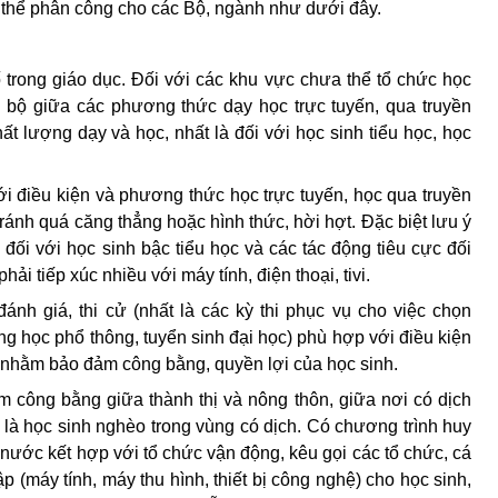
ụ thể phân công cho các Bộ, ngành như dưới đây.
 trong giáo dục. Đối với các khu vực chưa th
ể
t
ổ
chức học
g
bộ giữa các phương thức dạy học trực tuyến, qua truyền
t lượng dạy và học, nhất là đối với học sinh tiểu học, học
ới điều kiện và phương thức học trực tuyến, học qua truyền
tránh quá căng thẳng hoặc hình thức, hời hợt. Đặc biệt lưu ý
ối với học sinh bậc tiểu học và các tác động tiêu cực đối
ải tiếp xúc nhiều với máy tính, điện thoại, tivi.
ánh giá, thi cử (nhất là các kỳ thi phục vụ cho việc chọn
ung học phổ thông, tuyển sinh đại học) phù hợp với điều kiện
cả nhằm bảo đảm công bằng, quyền lợi của học sinh.
m công bằng gi
ữ
a thành thị và nông thôn, gi
ữ
a nơi có dịch
g
là học sinh nghèo trong vùng có dịch. Có
chương trình huy
nước kết hợp với tổ chức vận động, kêu gọi các tổ chức, cá
p (máy tính, máy thu hình, thiết bị công nghệ) cho học sinh,