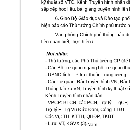
kỹ thuật s
ố
VTC, Kênh Truyền hình nhân dâ
sắp xếp học liệu, bài giảng truyền hình lên
6. Giao Bộ Giáo dục và Đào tạo phối
hiện báo cáo Thủ tướng Chính phủ trước 
Văn phòng Chính phủ thông báo để
liên quan biết, thực hiện./.
Nơi nhận:
- Thủ tướng, các Phó Thủ tướng CP (đ
ể
- Các Bộ, cơ quan ngang bộ, cơ quan th
- UBND t
ỉ
nh, TP trực thuộc Trung ương;
- Các cơ quan: Đài Truyền hình VN,
Đài
Thông t
ấ
n xã VN, Truy
ề
n hình kỹ thuật s
Kênh
Truyền
hình nhân dân;
- VPCP: BTCN, các PCN, Trợ lý
TTgCP,
Trợ lý
PTTg Vũ Đức Đam
, Cổng TTĐT,
Các Vụ: TH, KTTH, QHĐP, TKBT.
- Lưu: VT, KGVX (3).
Nam