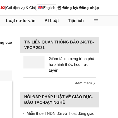
|
|
192
Gói dịch vụ & Giá
English
Đăng ký
/ Đăng nhập
Luật sư tư vấn
AI Luật
Tiện ích
TIN LIÊN QUAN THÔNG BÁO 240/TB-
ng cao
VPCP 2021
Giảm tải chương trình phù
hợp hình thức học trực
tuyến
Xem thêm
HỎI ĐÁP PHÁP LUẬT VỀ GIÁO DỤC-
ĐÀO TẠO-DẠY NGHỀ
Miễn thuế TNDN đối với hoạt động giáo