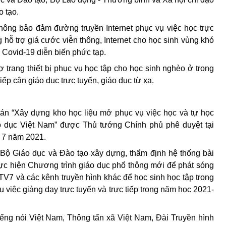
o tạo.
hông bảo đảm đường truyền Internet phục vụ việc học trực
 hỗ trợ giá cước vi
ễ
n thông, Internet cho học sinh vùng khó
h Covid-19 diễn biến phức tạp.
ợ trang thiết bị phục vụ học tập cho học sinh nghèo ở trong
p cận giáo dục trực tuyến, giáo dục từ xa.
 án “Xây dựng kho học liệu mở phục vụ việc học và tự học
iáo dục Việt Nam” được Thủ tướng Chính phủ phê duyệt tại
 7 năm 2021.
 Bộ Giáo dục và Đào tạo xây dựng, thẩm định hệ thống bài
hực
hiện Chương trình giáo dục phổ thông mới
để phát sóng
TV7 và các kênh truyền hình khác để học sinh học tập trong
ụ việc giảng dạy trực tuyến và trực tiếp trong năm học 2021-
iếng nói Việt Nam, Thông tấn xã Việt Nam, Đài Truyền hình