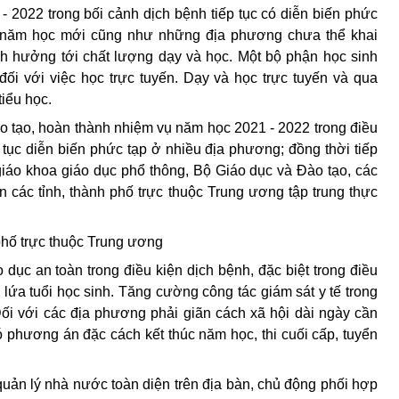
 2022 trong bối cảnh dịch bệnh tiếp tục
có diễn biến phức
g năm học mới
cũng như những địa phương chưa thể
khai
nh hưởng tới ch
ấ
t lượng dạy và học. Một bộ phận học sinh
đối với việc học trực tuyến. Dạy và học trực tuyến và qua
tiểu học.
 tạo, hoàn thành nhiệm vụ năm học 2021 - 2022 trong điều
 tục diễn biến phức tạp ở nhiều địa phương; đồng thời tiếp
giáo khoa giáo dục phổ thông, Bộ Giáo dục và Đào tạo, các
 các tỉnh, thành phố trực thuộc Trung ương tập trung thực
ph
ố
trực thuộc Trung ương
dục an toàn trong điều kiện dịch bệnh, đặc biệt trong điều
o
lứa tuổi
học sinh. Tăng cường công tác giám sát y tế trong
Đối với các địa phương phải giãn cách xã hội dài ngày cần
 phương án đặc cách kết thúc năm học, thi cuối cấp, tuyển
ản lý nhà nước toàn diện trên địa bàn, chủ động phối hợp