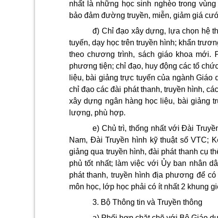
nhất là những học sinh nghèo trong vùng 
bảo đảm đường truyền, mi
ễ
n, giảm giá cướ
đ) Chỉ đạo xây dựng, lựa chọn hệ t
tuyến, dạy học trên truyền hình; khẩn trươn
theo chương trình, sách giáo khoa mới. P
phương tiện; chỉ đạo, huy động các tổ chứ
liệu, bài giảng trực tuyến của ngành Giáo 
chỉ đạo các đài phát thanh, truyền hình, c
xây dựng ngân hàng học liệu, bài giảng t
lượng, phù hợp.
e) Chủ trì, thống nhất với Đài Truy
Nam, Đài Truyền hình k
ỹ
thuật số VTC; K
giảng qua truyền hình, đài phát thanh cụ t
phủ tốt nhất; làm việc với Ủy ban nhân dâ
phát thanh, truyền hình địa phương để có
môn học, lớp học phải có ít nhất 2 khung gi
3. Bộ Thông tin và Truyền thông
a) Phối hợp chặt chẽ với Bộ Giáo d