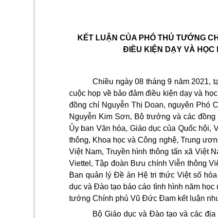
KẾT LUẬN CỦA PHÓ THỦ TƯỚNG CH
ĐIỀU KIỆN DẠY VÀ HỌC
Chiều ngày 08 tháng 9 năm 2021, t
cuộc họp về bảo đảm điều kiện dạy và học
đồng chí Nguyễn Thị Doan, nguyên Phó Ch
Nguyễn Kim Sơn, Bộ trưởng và các đồng c
Ủy ban Văn hóa, Giáo dục của Quốc hội, V
thông, Khoa học và Công nghệ, Trung ươn
Việt Nam, Truyền hình thông tấn xã Việt 
Viettel, Tập đoàn Bưu chính Viễn thông Vi
Ban quản lý Đ
ề
án Hệ tri thức Việt số hó
dục và Đào tạo báo cáo tình hình năm học 
tướng Chính phủ Vũ Đức Đam kết luận nh
Bộ Giáo dục và Đào tạo và các đị