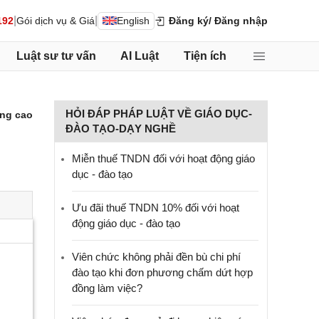
|
|
192
Gói dịch vụ & Giá
English
Đăng ký
/ Đăng nhập
Luật sư tư vấn
AI Luật
Tiện ích
HỎI ĐÁP PHÁP LUẬT VỀ GIÁO DỤC-
ng cao
ĐÀO TẠO-DẠY NGHỀ
Miễn thuế TNDN đối với hoạt động giáo
dục - đào tạo
Ưu đãi thuế TNDN 10% đối với hoạt
động giáo dục - đào tạo
Viên chức không phải đền bù chi phí
đào tạo khi đơn phương chấm dứt hợp
đồng làm việc?