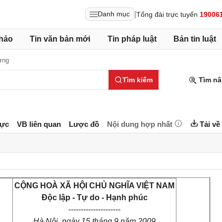
|
Danh mục
Tổng đài trực tuyến
19006
hảo
Tin văn bản mới
Tin pháp luật
Bản tin luật
ựng
Tìm kiếm
Tìm nâ
lực
VB liên quan
Lược đồ
Nội dung hợp nhất
Tải về
CỘNG HOÀ XÃ HỘI CHỦ NGHĨA VIỆT NAM
Độc lập - Tự do - Hạnh phúc
---------------------
Hà Nội, ngày 15 tháng 9 năm 2009