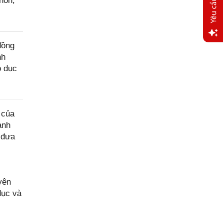
non,
đồng
Yêu
nh
cầu
o dục
hỗ trợ
 của
anh
 đưa
yên
dục và