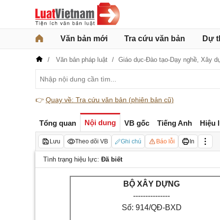
Văn bản mới
Tra cứu văn bản
Dự t
Văn bản pháp luật
Giáo dục-Đào tạo-Dạy nghề,
Xây d
👉
Quay về: Tra cứu văn bản (phiên bản cũ)
Nội dung
Tổng quan
VB gốc
Tiếng Anh
Hiệu 
Lưu
Theo dõi VB
Ghi chú
Báo lỗi
In
Tình trạng hiệu lực:
Đã biết
BỘ XÂY DỰNG
---------------
Số: 914/QĐ-BXD