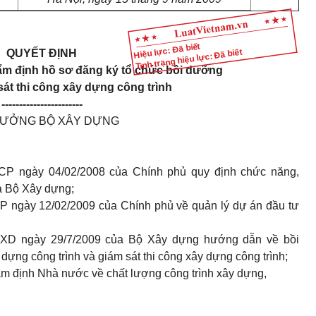
Hiệu lực: Đã biết
Tình trạng hiệu lực: Đã biết
QUYẾT ĐỊNH
hẩm định hồ sơ đăng ký tổ chức bồi dưỡng
sát thi công xây dựng công trình
-----------------------
RƯỞNG BỘ XÂY DỰNG
CP ngày 04/02/2008 của Chính phủ quy định chức năng,
a Bộ Xây dựng;
P ngày 12/02/2009 của Chính phủ về quản lý dự án đầu tư
BXD ngày 29/7/2009 của Bộ Xây dựng hướng dẫn về bồi
ựng công trình và giám sát thi công xây dựng công trình;
m định Nhà nước về chất lượng công trình xây dựng,