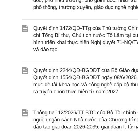
đốc, phó hiệu trưởng, phó giám đốc, nhân sự
phổ thông, thường xuyên, giáo dục nghề nghiệ
Quyết định 1472/QĐ-TTg của Thủ tướng Chính
chí Tổng Bí thư, Chủ tịch nước Tô Lâm tại bu
hình triển khai thực hiện Nghị quyết 71-NQ/T
và đào tạo
Quyết định 2244/QĐ-BGDĐT của Bộ Giáo dục v
Quyết định 1554/QĐ-BGDĐT ngày 08/6/2026 c
mục đề tài khoa học và công nghệ cấp bộ thu
ra tuyển chọn thực hiện từ năm 2027
Thông tư 112/2026/TT-BTC của Bộ Tài chính q
nguồn ngân sách Nhà nước của Chương trình 
đào tạo giai đoạn 2026-2035, giai đoạn I: t