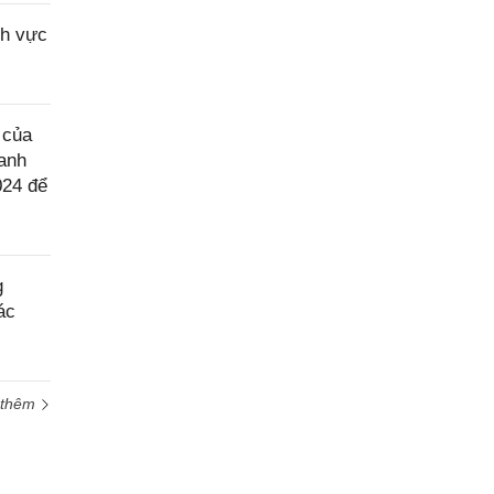
nh vực
 của
anh
024 để
g
ác
 thêm