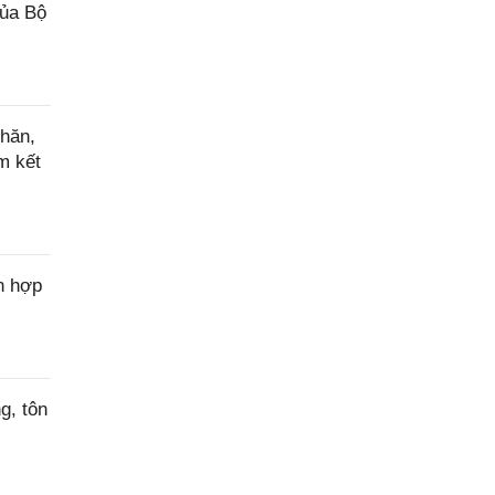
của Bộ
hăn,
m kết
n hợp
g, tôn