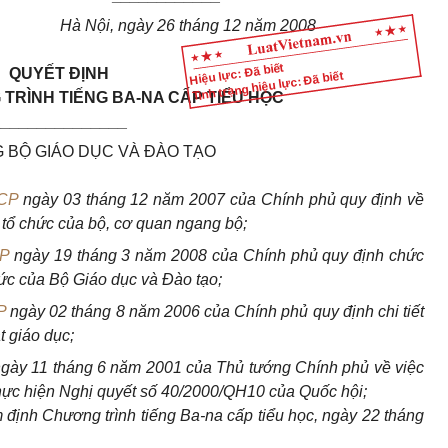
Hà Nội, ngày 26 tháng 12 năm 2008
Hiệu lực: Đã biết
QUYẾT ĐỊNH
Tình trạng hiệu lực: Đã biết
TRÌNH TIẾNG BA-NA CẤP TIỂU HỌC
_______________
 BỘ GIÁO DỤC VÀ ĐÀO TẠO
-CP
ngày 03 tháng 12 năm 2007 của Chính phủ quy định về
 tổ chức của bộ, cơ quan ngang bộ;
CP
ngày 19 tháng 3 năm 2008 của Chính phủ quy định chức
ức của Bộ Giáo dục và Đào tạo;
P
ngày 02 tháng 8 năm 2006 của Chính phủ quy định chi tiết
t giáo dục;
gày 11 tháng 6 năm 2001 của Thủ tướng Chính phủ về việc
thực hiện Nghị quyết số 40/2000/QH10 của Quốc hội;
định Chương trình tiếng Ba-na cấp tiểu học, ngày 22 tháng