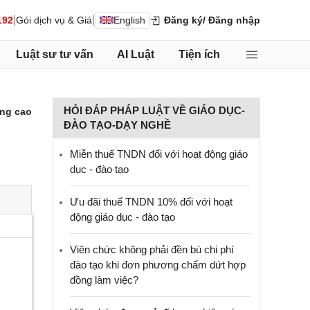
|
|
192
Gói dịch vụ & Giá
English
Đăng ký
/ Đăng nhập
Luật sư tư vấn
AI Luật
Tiện ích
HỎI ĐÁP PHÁP LUẬT VỀ GIÁO DỤC-
ng cao
ĐÀO TẠO-DẠY NGHỀ
Miễn thuế TNDN đối với hoạt động giáo
dục - đào tạo
Ưu đãi thuế TNDN 10% đối với hoạt
động giáo dục - đào tạo
Viên chức không phải đền bù chi phí
đào tạo khi đơn phương chấm dứt hợp
đồng làm việc?