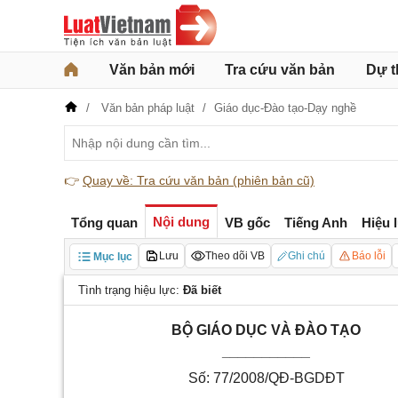
Văn bản mới
Tra cứu văn bản
Dự t
Văn bản pháp luật
Giáo dục-Đào tạo-Dạy nghề
👉
Quay về: Tra cứu văn bản (phiên bản cũ)
Nội dung
Tổng quan
VB gốc
Tiếng Anh
Hiệu 
Lưu
Theo dõi VB
Ghi chú
Báo lỗi
Mục lục
Tình trạng hiệu lực:
Đã biết
BỘ GIÁO DỤC VÀ ĐÀO TẠO
___________
Số: 77/2008/QĐ-BGDĐT