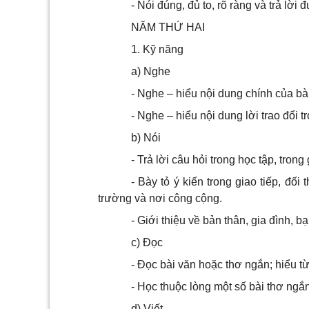
- Nói đúng, đủ to, rõ ràng và trả lời
NĂM THỨ HAI
1. Kỹ năng
a) Nghe
- Nghe – hiểu nội dung chính của bà
- Nghe – hiểu nội dung lời trao đổi tr
b) Nói
- Trả lời câu hỏi trong học tập, trong 
- Bày tỏ ý kiến trong giao tiếp, đối 
trường và nơi công cộng.
- Giới thiệu về bản thân, gia đình, b
c) Đọc
- Đọc bài văn hoặc thơ ngắn; hiểu t
- Học thuộc lòng một số bài thơ ngắn
d) Viết