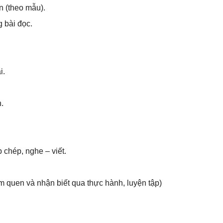
ản (theo mẫu).
g bài đọc.
i.
.
p chép, nghe – viết.
àm quen và nhận biết qua thực hành, luyện tập)