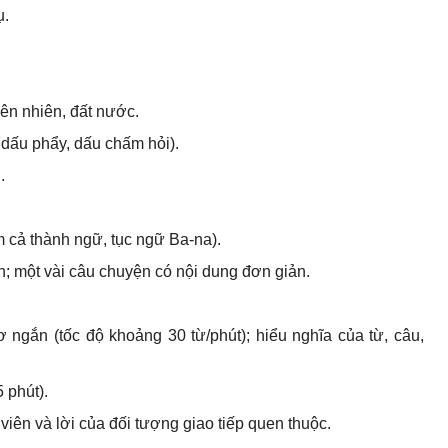
ụ.
iên nhiên, đất nước.
 dấu phẩy, dấu chấm hỏi).
.
 cả thành ngữ, tục ngữ Ba-na).
n; một vài câu chuyện có nội dung đơn giản.
 ngắn (tốc độ khoảng 30 từ/phút); hiểu nghĩa của từ, câu,
 phút).
viên và lời của đối tượng giao tiếp quen thuộc.