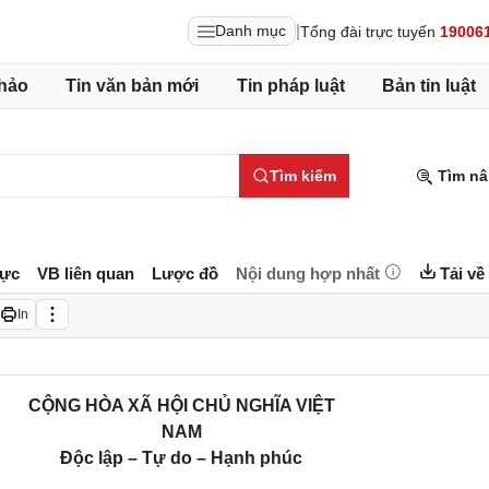
|
Danh mục
Tổng đài trực tuyến
19006
hảo
Tin văn bản mới
Tin pháp luật
Bản tin luật
Tìm kiếm
Tìm nâ
lực
VB liên quan
Lược đồ
Nội dung hợp nhất
Tải về
In
CỘNG HÒA XÃ HỘI CHỦ NGHĨA VIỆT
NAM
Độc lập – Tự do – Hạnh phúc
____________