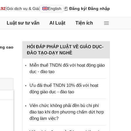
|
|
192
Gói dịch vụ & Giá
English
Đăng ký
/ Đăng nhập
Luật sư tư vấn
AI Luật
Tiện ích
HỎI ĐÁP PHÁP LUẬT VỀ GIÁO DỤC-
ng cao
ĐÀO TẠO-DẠY NGHỀ
Miễn thuế TNDN đối với hoạt động giáo
dục - đào tạo
Ưu đãi thuế TNDN 10% đối với hoạt
động giáo dục - đào tạo
Viên chức không phải đền bù chi phí
đào tạo khi đơn phương chấm dứt hợp
đồng làm việc?