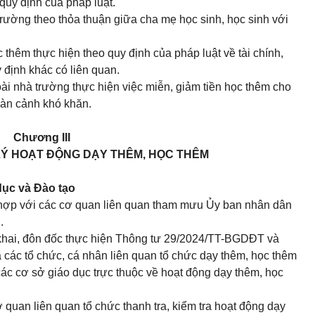
quy định của pháp luật.
trường theo thỏa thuận giữa cha mẹ học sinh, học sinh với
c thêm thực hiện theo quy định của pháp luật về tài chính,
y định khác có liên quan.
ài nhà trường thực hiện việc miễn, giảm tiền học thêm cho
oàn cảnh khó khăn.
Chương III
Ý HOẠT ĐỘNG DẠY THÊM, HỌC THÊM
dục và Đào tạo
ối hợp với các cơ quan liên quan tham mưu Ủy ban nhân dân
.
 khai, đôn đốc thực hiện Thông tư 29/2024/TT-BGDĐT và
 các tổ chức, cá nhân liên quan tổ chức dạy thêm, học thêm
 các cơ sở giáo dục trực thuộc về hoạt động dạy thêm, học
 quan liên quan tổ chức thanh tra, kiểm tra hoạt động dạy