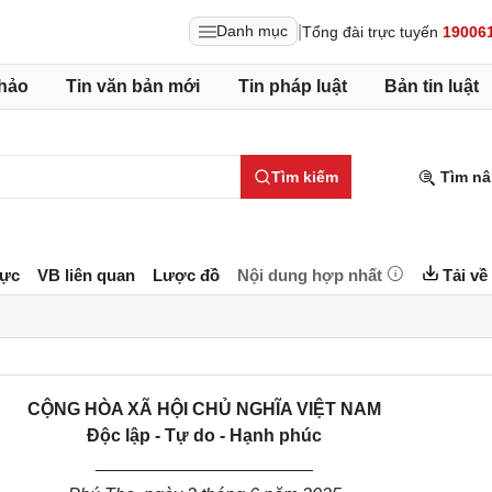
|
Danh mục
Tổng đài trực tuyến
19006
hảo
Tin văn bản mới
Tin pháp luật
Bản tin luật
Tìm kiếm
Tìm nâ
lực
VB liên quan
Lược đồ
Nội dung hợp nhất
Tải về
CỘNG HÒA XÃ HỘI CHỦ NGHĨA VIỆT NAM
Độc lập - Tự do - Hạnh phúc
______________________