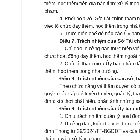
thêm, học thêm trên địa bàn tỉnh; xử lý th
phạm.
4. Phối hợp với Sở Tài chính tham m
việc tổ chức dạy thêm, học thêm trong nhà 
5. Thực hiện chế độ báo cáo Ủy ban
Điều 7. Trách nhiệm của Sở Tài c
1. Chỉ đạo, hướng dẫn thực hiện việ
chức hoạt động dạy thêm, học thêm ngoài n
2. Chủ trì, tham mưu Ủy ban nhân dân
thêm, học thêm trong nhà trường.
Điều 8. Trách nhiệm của các sở, b
Theo chức năng và thẩm quyền có tr
quyền các cấp để tuyên truyền, quản lý, tha
định; kịp thời phát hiện, phản ánh những s
Điều 9. Trách nhiệm của Ủy ban 
1. Chịu trách nhiệm quản lý hoạt độ
2. Hướng dẫn, kiểm tra việc thực hi
định Thông tư 29/2024/TT-BGDĐT và của Ủy
thẩm quyền xử lý vi phạm.