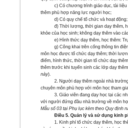
c) Có chương trình giáo dục, tài liệ
thêm phù hợp năng lực người học;
d) Có quy chế tổ chức và hoạt động;
đ) Thời lượng, thời gian dạy thêm, 
khỏe của học sinh; không dạy thêm vào các
e) Hình thức dạy thêm, học thêm: Trự
g) Công khai trên cổng thông tin điệ
môn học được tổ chức dạy thêm; thời lượng
điểm, hình thức, thời gian tổ chức dạy th
thêm trước khi tuyển sinh các lớp dạy thêm
này
).
2. Người dạy thêm ngoài nhà trường
chuyên môn phù hợp với môn học tham gia
3. Giáo viên đang dạy học tại các n
với người đứng đầu nhà trường về môn học,
Mẫu số 03
tại Phụ lục kèm theo Quy định n
Điều 5. Quản lý và sử dụng kinh 
1. Kinh phí tổ chức dạy thêm, học 