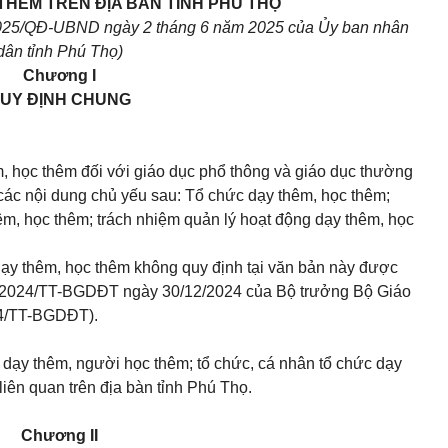
THÊM TRÊN ĐỊA BÀN TỈNH PHÚ THỌ
/2025/QĐ-UBND ngày 2 tháng 6 năm 2025 của Ủy ban nhân
dân tỉnh Phú Thọ)
Chương I
UY ĐỊNH CHUNG
m, học thêm đối với giáo dục phổ thông và giáo dục thường
các nội dung chủ yếu sau: Tổ chức dạy thêm, học thêm;
êm, học thêm; trách nhiệm quản lý hoạt động dạy thêm, học
dạy thêm, học thêm không quy định tại văn bản này được
29/2024/TT-BGDĐT ngày 30/12/2024 của Bộ trưởng Bộ Giáo
024/TT-BGDĐT).
 dạy thêm, người học thêm; tổ chức, cá nhân tổ chức dạy
liên quan trên địa bàn tỉnh Phú Thọ.
Chương II