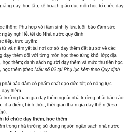
u giảng dạy, học tập, kế hoạch giáo dục môn học tổ chức dạy
học thêm: Phù hợp với tâm sinh lý lứa tuổi, bảo đảm sức
 ngày nghỉ lễ, tết do Nhà nước quy định;
c tiếp, trực tuyến;
n tử và niêm yết tại nơi cơ sở dạy thêm đặt trụ sở về các
 dạy thêm đối với từng môn học theo từng khối lớp; địa
êm, học thêm; danh sách người dạy thêm và mức thu tiền học
, học thêm (
theo
Mẫu số 02
tại Phụ lục kèm theo Quy định
 phải bảo đảm có phẩm chất đạo đức tốt; có năng lực
 dạy thêm.
hà trường tham gia dạy thêm ngoài nhà trường phải báo cáo
 địa điểm, hình thức, thời gian tham gia dạy thêm (
theo
ày
).
phí tổ chức dạy thêm, học thêm
thêm trong nhà trường sử dụng nguồn ngân sách nhà nước