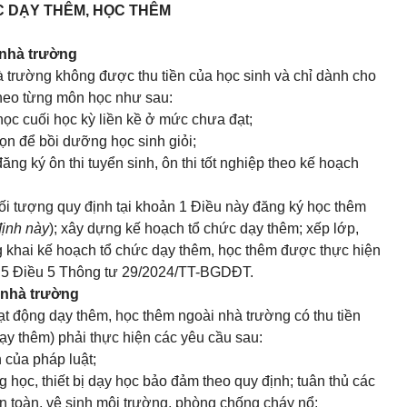
 DẠY THÊM, HỌC THÊM
 nhà trường
à trường không được thu tiền của học sinh và chỉ dành cho
theo từng môn học như sau:
học cuối học kỳ liền kề ở mức chưa đạt;
ọn để bồi dưỡng học sinh giỏi;
ăng ký ôn thi tuyển sinh, ôn thi tốt nghiệp theo kế hoạch
đối tượng quy định tại khoản 1 Điều này đăng ký học thêm
định này
); xây dựng kế hoạch tổ chức dạy thêm; xếp lớp,
g khai kế hoạch tổ chức dạy thêm, học thêm được thực hiện
n 5 Điều 5 Thông tư 29/2024/TT-BGDĐT.
 nhà trường
t động dạy thêm, học thêm ngoài nhà trường có thu tiền
ạy thêm) phải thực hiện các yêu cầu sau:
 của pháp luật;
g học, thiết bị dạy học bảo đảm theo quy định; tuân thủ các
 an toàn, vệ sinh môi trường, phòng chống cháy nổ;