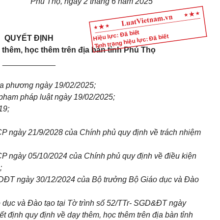
Phú Thọ, ngày 2 tháng 6 năm 2025
Hiệu lực: Đã biết
Tình trạng hiệu lực: Đã biết
QUYẾT ĐỊNH
thêm, học thêm trên địa bàn tỉnh Phú Thọ
____________
ịa phương ngày 19/02/2025;
phạm pháp luật ngày 19/02/2025;
19;
P ngày 21/9/2028 của Chính phủ quy định về trách nhiệm
P ngày 05/10/2024 của Chính phủ quy định về điều kiện
;
DĐT ngày 30/12/2024 của Bộ trưởng Bộ Giáo dục và Đào
dục và Đào tạo tại Tờ trình số 52/TTr- SGD&ĐT ngày
 định quy định về dạy thêm, học thêm trên địa bàn tỉnh