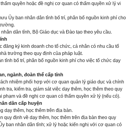
eo thẩm quyền hoặc đề nghị cơ quan có thẩm quyền xử lý vi
ưu Ủy ban nhân dân tỉnh bố trí, phân bổ nguồn kinh phí cho
trường.
 nhân dân tỉnh, Bộ Giáo dục và Đào tạo theo yêu cầu.
hính
c đăng ký kinh doanh cho tổ chức, cá nhân có nhu cầu tổ
hà trường theo quy định của pháp luật.
 tỉnh bố trí, phân bổ nguồn kinh phí cho việc tổ chức dạy
an, ngành, đoàn thể cấp tỉnh
ách nhiệm phối hợp với cơ quan quản lý giáo dục và chính
nh tra, kiểm tra, giám sát việc dạy thêm, học thêm theo quy
ai phạm và đề nghị cơ quan có thẩm quyền xử lý (nếu có).
nhân dân cấp huyện
ng dạy thêm, học thêm trên địa bàn.
ện quy định về dạy thêm, học thêm trên địa bàn theo quy
 ban nhân dân tỉnh; xử lý hoặc kiến nghị với cơ quan có