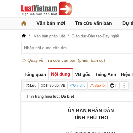
Văn bản mới
Tra cứu văn bản
Dự t
Văn bản pháp luật
Giáo dục-Đào tạo-Dạy nghề
👉
Quay về: Tra cứu văn bản (phiên bản cũ)
Nội dung
Tổng quan
VB gốc
Tiếng Anh
Hiệu 
Lưu
Theo dõi VB
Ghi chú
Báo lỗi
In
Tình trạng hiệu lực:
Đã biết
ỦY BAN NHÂN DÂN
TỈNH PHÚ THỌ
__________