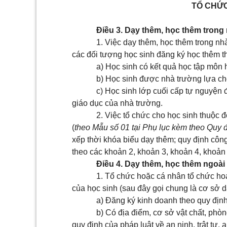
TỔ CHỨC
Điều 3. Dạy thêm, học thêm trong
1. Việc dạy thêm, học thêm trong nh
các đối tượng học sinh đăng ký học thêm 
a) Học sinh có kết quả học tập môn 
b) Học sinh được nhà trường lựa ch
c) Học sinh lớp cuối cấp tự nguyện đ
giáo dục của nhà trường.
2. Việc tổ chức cho học sinh thuộc 
(
theo
Mẫu số 01
tại Phụ lục kèm theo Quy 
xếp thời khóa biểu dạy thêm; quy định côn
theo các khoản 2, khoản 3, khoản 4, khoả
Điều 4. Dạy thêm, học thêm ngoài
1. Tổ chức hoặc cá nhân tổ chức hoạ
của học sinh (sau đây gọi chung là cơ sở d
a) Đăng ký kinh doanh theo quy định
b) Có địa điểm, cơ sở vật chất, phòn
quy định của pháp luật về an ninh, trật tự,