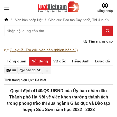
Đăng nhập
Văn bản pháp luật
Giáo dục-Đào tạo-Dạy nghề,
Thi đua-Khen thưởng-Kỷ luật
Tìm nâng cao
👉
Quay về: Tra cứu văn bản (phiên bản cũ)
Tổng quan
Nội dung
VB gốc
Tiếng Anh
Lược đồ
Lưu
Theo dõi VB
Tình trạng hiệu lực:
Đã biết
Quyết định 4140/QĐ-UBND của Ủy ban nhân dân
Thành phố Hà Nội về việc khen thưởng thành tích
trong phong trào thi đua ngành Giáo dục và Đào tạo
huyện Sóc Sơn năm học 2022 - 2023